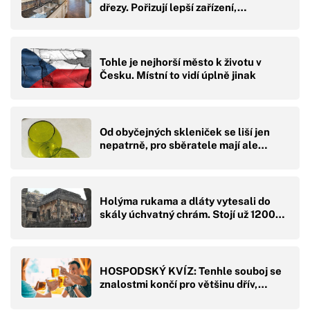
dřezy. Pořizují lepší zařízení,…
Tohle je nejhorší město k životu v
Česku. Místní to vidí úplně jinak
Od obyčejných skleniček se liší jen
nepatrně, pro sběratele mají ale…
Holýma rukama a dláty vytesali do
skály úchvatný chrám. Stojí už 1200…
HOSPODSKÝ KVÍZ: Tenhle souboj se
znalostmi končí pro většinu dřív,…