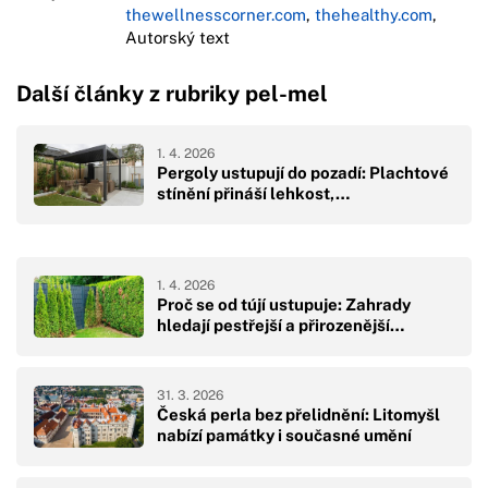
thewellnesscorner.com
,
thehealthy.com
,
Autorský text
Další články z rubriky pel-mel
1. 4. 2026
Pergoly ustupují do pozadí: Plachtové
stínění přináší lehkost,…
1. 4. 2026
Proč se od tújí ustupuje: Zahrady
hledají pestřejší a přirozenější…
31. 3. 2026
Česká perla bez přelidnění: Litomyšl
nabízí památky i současné umění