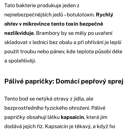
Tato bakterie produkuje jeden z
nejnebezpečnějších jedů – botulotoxin.
Rychlý
ohřev v mikrovlnce tento toxin bezpečně
nezlikviduje
. Brambory by se měly po uvaření
skladovat v lednici bez obalu a při ohřívání je lepší
použít troubu nebo pánev, kde teplota působí déle
a spolehlivěji.
Pálivé papričky: Domácí pepřový sprej
Tento bod se netýká otravy z jídla, ale
bezprostředního fyzického ohrožení. Pálivé
papričky obsahují látku
kapsaicin
, která jim
dodává jejich říz. Kapsaicin je těkavý, a když ho