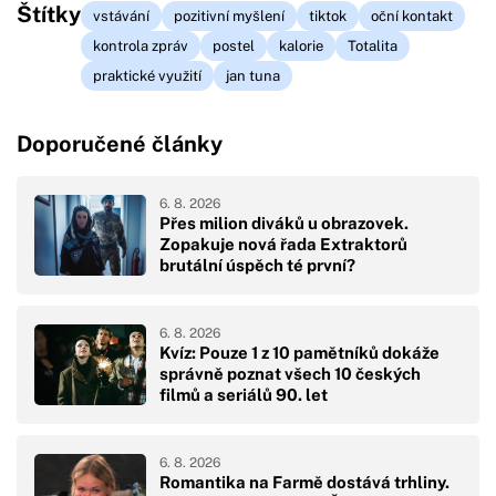
Štítky
vstávání
pozitivní myšlení
tiktok
oční kontakt
kontrola zpráv
postel
kalorie
Totalita
praktické využití
jan tuna
Doporučené články
6. 8. 2026
Přes milion diváků u obrazovek.
Zopakuje nová řada Extraktorů
brutální úspěch té první?
6. 8. 2026
Kvíz: Pouze 1 z 10 pamětníků dokáže
správně poznat všech 10 českých
filmů a seriálů 90. let
6. 8. 2026
Romantika na Farmě dostává trhliny.