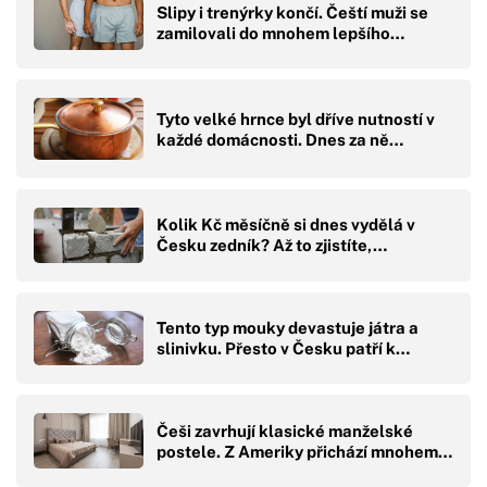
Slipy i trenýrky končí. Čeští muži se
zamilovali do mnohem lepšího…
Tyto velké hrnce byl dříve nutností v
každé domácnosti. Dnes za ně…
Kolik Kč měsíčně si dnes vydělá v
Česku zedník? Až to zjistíte,…
Tento typ mouky devastuje játra a
slinivku. Přesto v Česku patří k…
Češi zavrhují klasické manželské
postele. Z Ameriky přichází mnohem…