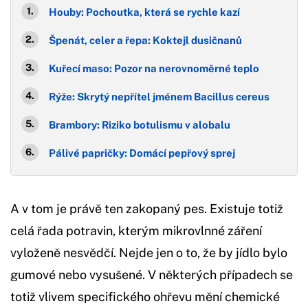
Houby: Pochoutka, která se rychle kazí
Špenát, celer a řepa: Koktejl dusičnanů
Kuřecí maso: Pozor na nerovnoměrné teplo
Rýže: Skrytý nepřítel jménem Bacillus cereus
Brambory: Riziko botulismu v alobalu
Pálivé papričky: Domácí pepřový sprej
A v tom je právě ten zakopaný pes. Existuje totiž
celá řada potravin, kterým mikrovlnné záření
vyloženě nesvědčí. Nejde jen o to, že by jídlo bylo
gumové nebo vysušené. V některých případech se
totiž vlivem specifického ohřevu mění chemické