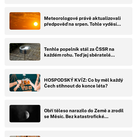
Meteorologové právě aktualizovali
předpověď na srpen. Tohle vyděsí…
Tenhle popelník stál za ČSSR na
každém rohu. Teď jej sběratelé…
HOSPODSKÝ KVÍZ: Co by měl každý
Čech stihnout do konce léta?
Obří těleso narazilo do Země a zrodil
se Měsíc. Bez katastrofické…