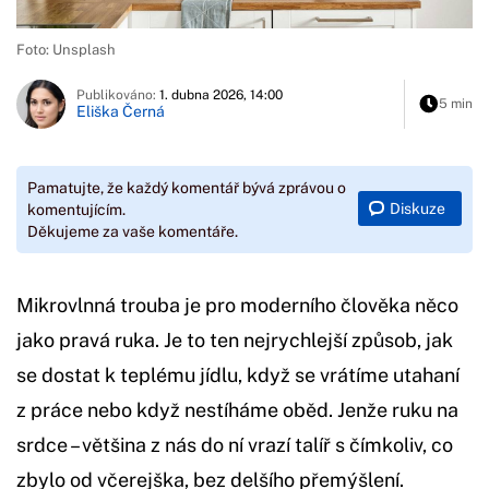
Foto: Unsplash
Publikováno:
1. dubna 2026, 14:00
5 min
Eliška Černá
Pamatujte, že každý komentář bývá zprávou o
Diskuze
komentujícím.
Děkujeme za vaše komentáře.
Mikrovlnná trouba je pro moderního člověka něco
jako pravá ruka. Je to ten nejrychlejší způsob, jak
se dostat k teplému jídlu, když se vrátíme utahaní
z práce nebo když nestíháme oběd. Jenže ruku na
srdce – většina z nás do ní vrazí talíř s čímkoliv, co
zbylo od včerejška, bez delšího přemýšlení.