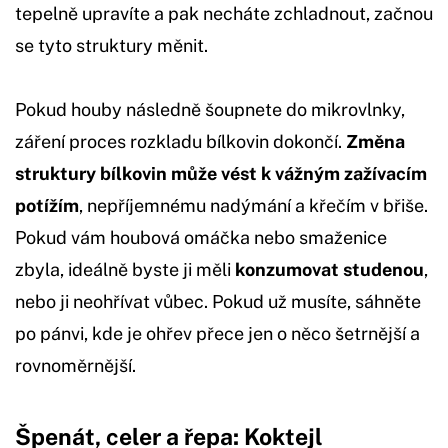
tepelně upravíte a pak necháte zchladnout, začnou
se tyto struktury měnit.
Pokud houby následně šoupnete do mikrovlnky,
záření proces rozkladu bílkovin dokončí.
Změna
struktury bílkovin může vést k vážným zažívacím
potížím
, nepříjemnému nadýmání a křečím v břiše.
Pokud vám houbová omáčka nebo smaženice
zbyla, ideálně byste ji měli
konzumovat studenou
,
nebo ji neohřívat vůbec. Pokud už musíte, sáhněte
po pánvi, kde je ohřev přece jen o něco šetrnější a
rovnoměrnější.
Špenát, celer a řepa: Koktejl