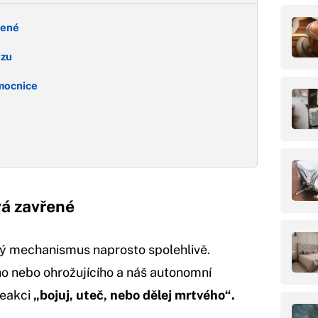
řené
ůzu
mocnice
vá zavřené
ý mechanismus naprosto spolehlivě.
o nebo ohrožujícího a náš autonomní
reakci
„bojuj, uteč, nebo dělej mrtvého“.