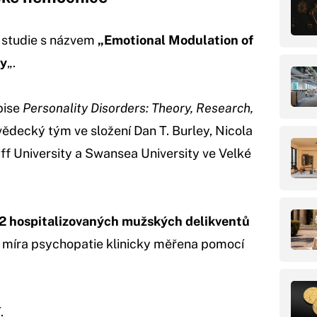
 studie s názvem
„Emotional Modulation of
hy
„.
pise
Personality Disorders: Theory, Research,
vědecký tým ve složení Dan T. Burley, Nicola
ff University a Swansea University ve Velké
2 hospitalizovaných mužských delikventů
a míra psychopatie klinicky měřena pomocí
.