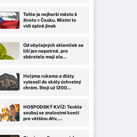
Tohle je nejhorší město k
životu v Česku. Místní to
vidí úplně jinak
Od obyčejných skleniček se
liší jen nepatrně, pro
sběratele mají ale…
Holýma rukama a dláty
vytesali do skály úchvatný
chrám. Stojí už 1200…
HOSPODSKÝ KVÍZ: Tenhle
souboj se znalostmi končí
pro většinu dřív,…