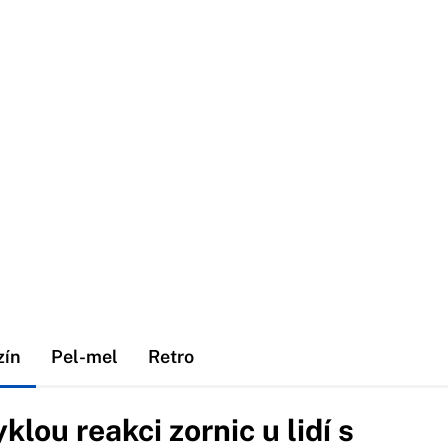
zín
Pel-mel
Retro
klou reakci zornic u lidí s