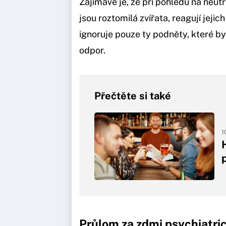
Zajímavé je, že při pohledu na neut
jsou roztomilá zvířata, reagují jejic
ignoruje pouze ty podněty, které b
odpor.
Přečtěte si také
1
Průlom za zdmi psychiatr