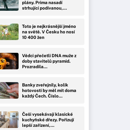
plány. Prima nasadí
strhující podívanou,…
Toto je nejkrásnější jméno
na světě. V Česku ho nosí
10 400 žen
Vědci přečetli DNA muže z
doby stavitelů pyramid.
Prozradila…
Banky zveřejnily, kolik
hotovosti by měl mít doma
každý Čech. Číslo…
Češi vysekávají klasické
kuchyňské dřezy. Pořizují
lepší zařízení,…