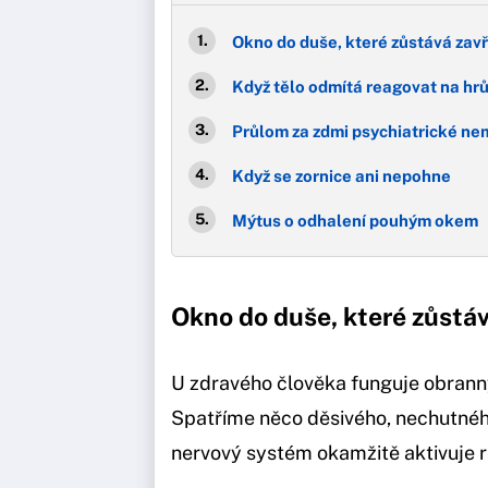
Okno do duše, které zůstává zav
Když tělo odmítá reagovat na hr
Průlom za zdmi psychiatrické ne
Když se zornice ani nepohne
Mýtus o odhalení pouhým okem
Okno do duše, které zůstá
U zdravého člověka funguje obrann
Spatříme něco děsivého, nechutnéh
nervový systém okamžitě aktivuje 