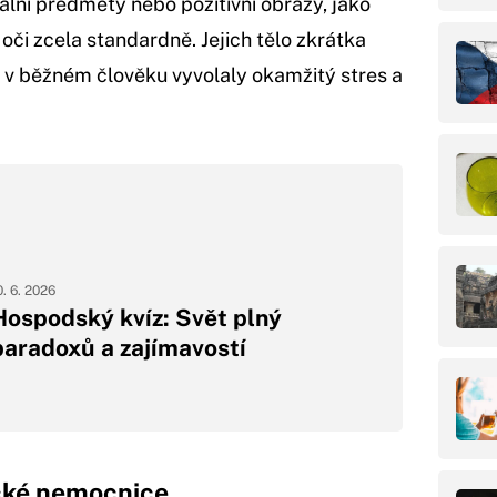
rální předměty nebo pozitivní obrazy, jako
h oči zcela standardně. Jejich tělo zkrátka
y v běžném člověku vyvolaly okamžitý stres a
0. 6. 2026
Hospodský kvíz: Svět plný
paradoxů a zajímavostí
ické nemocnice