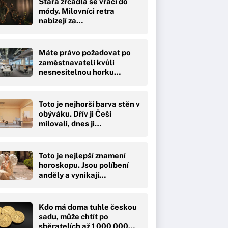
Stará zrcadla se vrací do
módy. Milovníci retra
nabízejí za…
Máte právo požadovat po
zaměstnavateli kvůli
nesnesitelnou horku…
Toto je nejhorší barva stěn v
obýváku. Dřív ji Češi
milovali, dnes ji…
Toto je nejlepší znamení
horoskopu. Jsou políbení
anděly a vynikají…
Kdo má doma tuhle českou
sadu, může chtít po
sběratelích až 1 000 000…