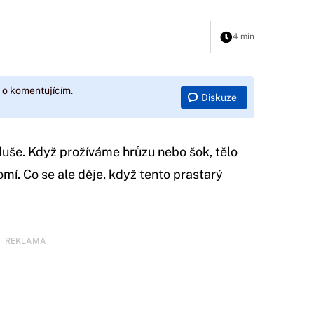
4 min
 o komentujícím.
Diskuze
uše. Když prožíváme hrůzu nebo šok, tělo
mí. Co se ale děje, když tento prastarý
REKLAMA