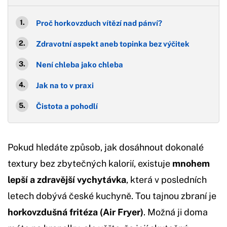
Proč horkovzduch vítězí nad pánví?
Zdravotní aspekt aneb topinka bez výčitek
Není chleba jako chleba
Jak na to v praxi
Čistota a pohodlí
Pokud hledáte způsob, jak dosáhnout dokonalé
textury bez zbytečných kalorií, existuje
mnohem
lepší a zdravější vychytávka
, která v posledních
letech dobývá české kuchyně. Tou tajnou zbraní je
horkovzdušná fritéza (Air Fryer)
. Možná ji doma