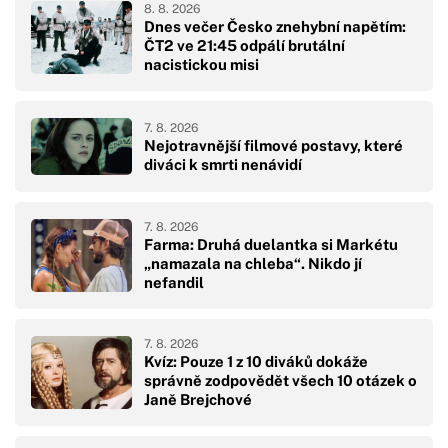
8. 8. 2026
Dnes večer Česko znehybní napětím:
ČT2 ve 21:45 odpálí brutální
nacistickou misi
7. 8. 2026
Nejotravnější filmové postavy, které
diváci k smrti nenávidí
7. 8. 2026
Farma: Druhá duelantka si Markétu
„namazala na chleba“. Nikdo jí
nefandil
7. 8. 2026
Kvíz: Pouze 1 z 10 diváků dokáže
správně zodpovědět všech 10 otázek o
Janě Brejchové