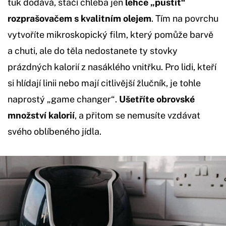
tuk dodává, stačí chleba jen
lehce „pustit“
rozprašovačem s kvalitním olejem
. Tím na povrchu
vytvoříte mikroskopický film, který pomůže barvě
a chuti, ale do těla nedostanete ty stovky
prázdných kalorií z nasáklého vnitřku. Pro lidi, kteří
si hlídají linii nebo mají citlivější žlučník, je tohle
naprostý „game changer“.
Ušetříte obrovské
množství kalorií
, a přitom se nemusíte vzdávat
svého oblíbeného jídla.