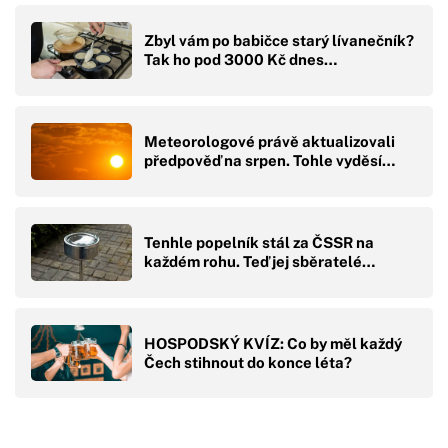
Zbyl vám po babičce starý lívanečník?
Tak ho pod 3000 Kč dnes…
Meteorologové právě aktualizovali
předpověď na srpen. Tohle vyděsí…
Tenhle popelník stál za ČSSR na
každém rohu. Teď jej sběratelé…
HOSPODSKÝ KVÍZ: Co by měl každý
Čech stihnout do konce léta?