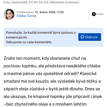
Foto: Geolina163, CC BY-SA 3.0, Wikimedia Commons
Publikováno:
15. dubna 2026, 17:00
4 min
Eliška Černá
Pamatujte, že každý komentář bývá zprávou o
Diskuze
komentujícím.
Děkujeme za vaše komentáře.
Znáte ten moment, kdy dostanete chuť na
poctivou topinku, ale představa nasáklého chleba
a mastné pánve vás spolehlivě odradí? Klasické
smažení má své kouzlo, ale výsledek bývá těžký a
zápach oleje zůstává v bytě ještě dlouho. Dnes se
ale ukazuje, že křupavé topinky jde připravit i jinak
– bez zbytečného oleje a s mnohem lehčím