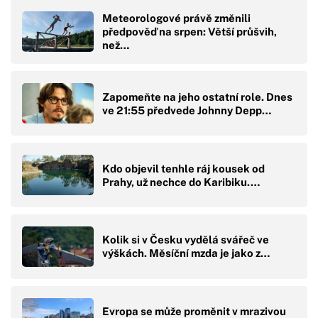
Meteorologové právě změnili
předpověď na srpen: Větší průšvih,
než…
Zapomeňte na jeho ostatní role. Dnes
ve 21:55 předvede Johnny Depp…
Kdo objevil tenhle ráj kousek od
Prahy, už nechce do Karibiku.…
Kolik si v Česku vydělá svářeč ve
výškách. Měsíční mzda je jako z…
Evropa se může proměnit v mrazivou