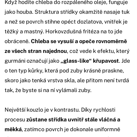
Když hodíte chleba do rozpáleného oleje, funguje
jako houba. Struktura střídky okamžitě nasaje tuk
a než se povrch stihne opéct dozlatova, vnitřek je
těžký a mastný. Horkovzdušná fritéza na to jde
obráceně.
Chleba se vysuší a opeče rovnoměrně
ze všech stran najednou
, což vede k efektu, který
gurmáni označují jako
„glass-like“ křupavost
. Jde
o ten typ kůrky, která pod zuby krásně praskne,
skoro jako tenká vrstva skla, ale přitom není tvrdá
tak, že byste si na ní vylámali zuby.
Největší kouzlo je v kontrastu. Díky rychlosti
procesu
zůstane střídka uvnitř stále vláčná a
měkká
, zatímco povrch je dokonale uniformně