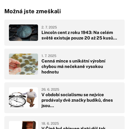
Možná jste zmeškali
2. 7. 2025
Lincoln cent z roku 1943: Na celém
světě existuje pouze 20 až 25 kusů…
1. 7. 2025
Cenná mince s unikátní výrobní
chybou má nečekaně vysokou
hodnotu
26. 6. 2025
V období socialismu se nejvíce
prodávaly dvě značky budíků, dnes
jsou…
18. 6. 2025
V Číně byl objeven zlatý důl tak