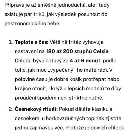
Příprava je až směšně jednoduchá, ale i tady
existuje pár triků, jak výsledek posunout do
gastronomického nebe:
Teplota a čas:
Většině fritéz vyhovuje
nastavení na
180 až 200 stupňů Celsia
.
Chleba bývá hotový za
4 až 6 minut
, podle
toho, jak moc „vypečený“ ho máte rádi. V
polovině času je dobré košík protřepat nebo
krajíce otočit, i když u lepších modelů to díky
proudění spodem není striktně nutné.
Česnekový rituál:
Pokud děláte klasiku s
česnekem, u horkovzdušných topinek zjistíte
jednu zajímavou věc. Protože je povrch chleba