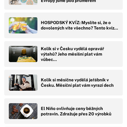
Evropy jsme pod průměrem
HOSPODSKÝ KVÍZ: Myslíte si, že o
dovolených víte všechno? Tento kvíz…
Kolik si v Česku vydělá opravář
výtahů? Jeho měsíšní plat vám
vůbec…
Kolik si měsíčne vydělá jeřábník v
Česku. Měsíční plat vám vyrazí dech
El Niño ovlivňuje ceny běžných
potravin. Zdražuje přes 20 výrobků