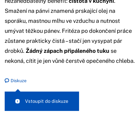
nezanedbatelný benefit:
čistota v kuchyni
.
Smažení na pánvi znamená prskající olej na
sporáku, mastnou mlhu ve vzduchu a nutnost
umývat těžkou pánev. Fritéza po dokončení práce
zůstane prakticky čistá – stačí jen vysypat pár
drobků.
Žádný zápach připáleného tuku
se
nekoná, cítit je jen vůně čerstvě opečeného chleba.
Diskuze
Vstoupit do diskuze