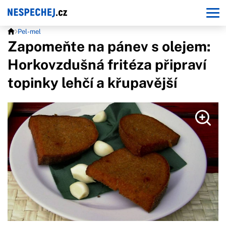
Pel-mel
Zapomeňte na pánev s olejem:
Horkovzdušná fritéza připraví
topinky lehčí a křupavější