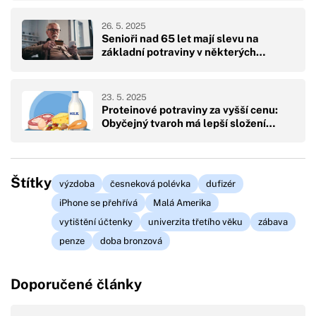
26. 5. 2025
Senioři nad 65 let mají slevu na
základní potraviny v některých…
23. 5. 2025
Proteinové potraviny za vyšší cenu:
Obyčejný tvaroh má lepší složení…
Štítky
výzdoba
česneková polévka
dufizér
iPhone se přehřívá
Malá Amerika
vytištění účtenky
univerzita třetího věku
zábava
penze
doba bronzová
Doporučené články