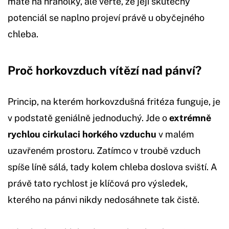
máte na hranolky, ale věřte, že její skutečný
potenciál se naplno projeví právě u obyčejného
chleba.
Proč horkovzduch vítězí nad pánví?
Princip, na kterém horkovzdušná fritéza funguje, je
v podstatě geniálně jednoduchý. Jde o
extrémně
rychlou cirkulaci horkého vzduchu
v malém
uzavřeném prostoru. Zatímco v troubě vzduch
spíše líně sálá, tady kolem chleba doslova sviští. A
právě tato rychlost je klíčová pro výsledek,
kterého na pánvi nikdy nedosáhnete tak čistě.