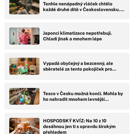
Tenhle nenápadný vláček chtělo
každé druhé dítě v Československu.…
Japonci klimatizace nepotřebuji.
Chladí jinak a mnohem lépe
Vypadá obyčejný a bezcenný, ale
sběratelé za tento pokojíček pro…
Tesco v Česku možná končí. Mohla by
ho nahradit mnohem levnější…
HOSPODSKÝ KVÍZ: Na 10 z 10
dosáhnou jen ti s opravdu širokým
přehledem