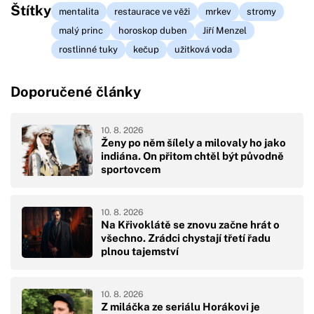
Štítky
mentalita
restaurace ve věži
mrkev
stromy
malý princ
horoskop duben
Jiří Menzel
rostlinné tuky
kečup
užitková voda
Doporučené články
10. 8. 2026
Ženy po něm šílely a milovaly ho jako
indiána. On přitom chtěl být původně
sportovcem
10. 8. 2026
Na Křivoklátě se znovu začne hrát o
všechno. Zrádci chystají třetí řadu
plnou tajemství
10. 8. 2026
Z miláčka ze seriálu Horákovi je