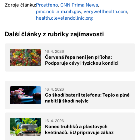
Zdroje článku:
Prostřeno
,
CNN Prima News
,
pmc.ncbi.nlm.nih.gov
,
verywellhealth.com
,
health.clevelandclinic.org
Další články z rubriky zajímavosti
16. 4. 2026
Červená řepa není jen příloha:
Podporuje cévy i fyzickou kondici
16. 4. 2026
Co škodí baterii telefonu: Teplo a plné
nabití jí škodí nejvíc
16. 4. 2026
Konec truhlíků a plastových
květináčů. EU připravuje zákaz