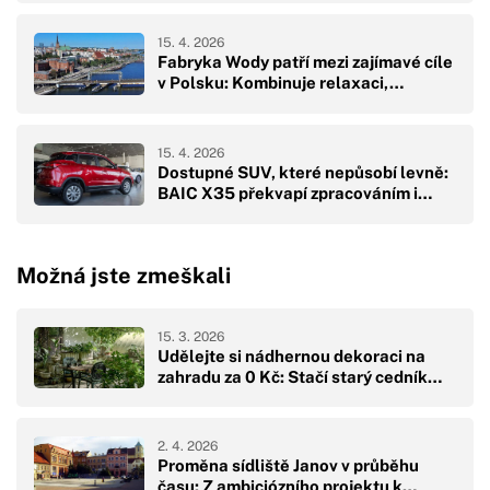
15. 4. 2026
Fabryka Wody patří mezi zajímavé cíle
v Polsku: Kombinuje relaxaci,…
15. 4. 2026
Dostupné SUV, které nepůsobí levně:
BAIC X35 překvapí zpracováním i…
Možná jste zmeškali
15. 3. 2026
Udělejte si nádhernou dekoraci na
zahradu za 0 Kč: Stačí starý cedník…
2. 4. 2026
Proměna sídliště Janov v průběhu
času: Z ambiciózního projektu k…