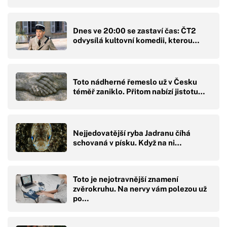
Dnes ve 20:00 se zastaví čas: ČT2
odvysílá kultovní komedii, kterou…
Toto nádherné řemeslo už v Česku
téměř zaniklo. Přitom nabízí jistotu…
Nejjedovatější ryba Jadranu číhá
schovaná v písku. Když na ni…
Toto je nejotravnější znamení
zvěrokruhu. Na nervy vám polezou už
po…