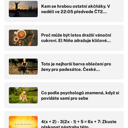
Kam se hrabou ostatní akčňáky. V
neděli ve 22:05 předvede ČT2…
Proč může být letos dražší vánoční
cukroví. El Niño zdražuje klíčové…
Toto je nejhorší barva oblečení pro
ženy pro padesátce. České…
Co podle psychologů znamená, když si
povídáte sami pro sebe
4(x + 2) - 3(2x - 1) + 5 = 6x + 7: Zkuste
překonat nástrahy této…