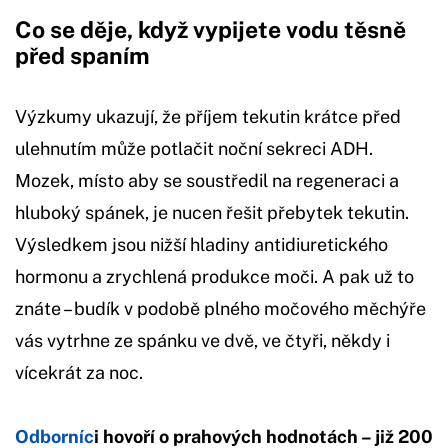
Co se děje, když vypijete vodu těsně
před spaním
Výzkumy ukazují, že příjem tekutin krátce před
ulehnutím může potlačit noční sekreci ADH.
Mozek, místo aby se soustředil na regeneraci a
hluboký spánek, je nucen řešit přebytek tekutin.
Výsledkem jsou nižší hladiny antidiuretického
hormonu a zrychlená produkce moči. A pak už to
znáte – budík v podobě plného močového měchýře
vás vytrhne ze spánku ve dvě, ve čtyři, někdy i
vícekrát za noc.
Odborníc
i hovoří o prahových hodnotách – již 200