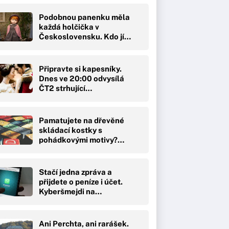
Podobnou panenku měla
každá holčička v
Československu. Kdo jí…
Připravte si kapesníky.
Dnes ve 20:00 odvysílá
ČT2 strhující…
Pamatujete na dřevěné
skládací kostky s
pohádkovými motivy?…
Stačí jedna zpráva a
přijdete o peníze i účet.
Kyberšmejdi na…
Ani Perchta, ani rarášek.