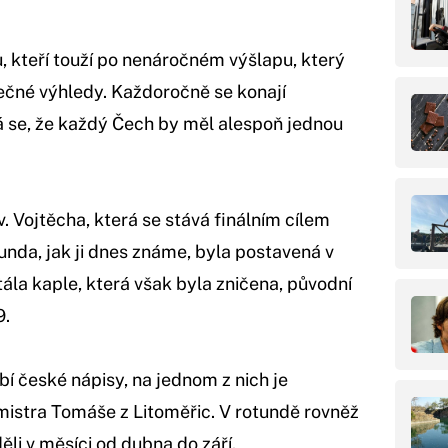
ů, kteří touží po nenáročném výšlapu, který
nečné výhledy. Každoročně se konají
á se, že každý Čech by měl alespoň jednou
v. Vojtěcha, která se stává finálním cílem
unda, jak ji dnes známe, byla postavená v
tála kaple, která však byla zničena, původní
9.
bí české nápisy, na jednom z nich je
 mistra Tomáše z Litoměřic. V rotundě rovněž
ěli v měsíci od dubna do září.