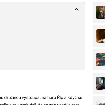
u družinou vystoupal na horu Říp a když se
iny, tak prohlásil, že se zde usadí a tato