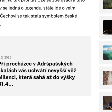
se jedná o legendu, stále jde o velmi
 Čechovi se tak stala symbolem české
.
. 2. 2025
Při procházce v Adršpašských
skalách vás uchvátí nevyšší věž
Milenci, která sahá až do výšky
81,4…