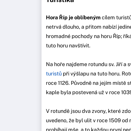
Hora Říp je oblíbeným
cílem turist
netrvá dlouho, a přitom nabízí jedi
hromadné pochody na horu Říp; řík
tuto horu navštívit.
Na hoře najdeme rotundu sv. Jiří a s
turistů
při výšlapu na tuto horu. Rot
roce 1126. Původně na jejím místě s
kaple byla postevená už v roce 103
V rotundě jsou dva zvony, které zdo
uvedeno, že byl ulit v roce 1509 od
probíhají mše, a to každou první ned