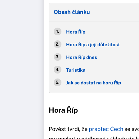
Obsah článku
Hora Říp
Hora Říp a její důležitost
Hora Říp dnes
Turistika
Jak se dostat na horu Říp
Hora Říp
Pověst tvrdí, že
praotec Čech
se svo
mu naskytly nádherné výhledy do kraj