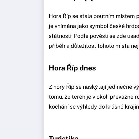
Hora Říp se stala poutním místem pr
je vnímána jako symbol české hrdo
státnosti. Podle pověsti se zde usad
příběh a důležitost tohoto místa ne
Hora Říp dnes
Z hory Říp se naskýtají jedinečné vý
tomu, že terén je v okolí převážně r
kochání se výhledy do krásné krajin
Turistika