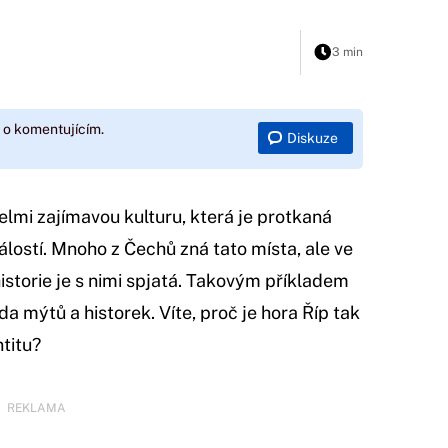
3 min
 o komentujícím.
Diskuze
elmi zajímavou kulturu, která je protkaná
lostí. Mnoho z Čechů zná tato místa, ale ve
historie je s nimi spjatá. Takovým příkladem
ada mýtů a historek. Víte, proč je hora Říp tak
ntitu?
REKLAMA