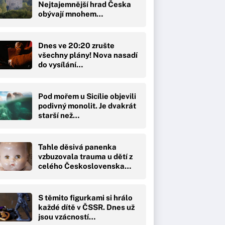
Nejtajemnější hrad Česka
obývají mnohem…
Dnes ve 20:20 zrušte
všechny plány! Nova nasadí
do vysílání…
Pod mořem u Sicílie objevili
podivný monolit. Je dvakrát
starší než…
Tahle děsivá panenka
vzbuzovala trauma u dětí z
celého Československa…
S těmito figurkami si hrálo
každé dítě v ČSSR. Dnes už
jsou vzácností…