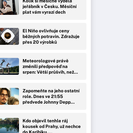
Kolik si měsíčne vydělá
jeřábník v Česku. Měsíční
plat vám vyrazí dech
El Niño ovlivňuje ceny
běžných potravin. Zdražuje
přes 20 výrobků
Meteorologové právě
změnili předpověď na
srpen: Větší průšvih, než…
Zapomeňte na jeho ostatní
role. Dnes ve 21:55
předvede Johnny Depp…
Kdo objevil tenhle ráj
kousek od Prahy, už nechce
do Karibiku.…