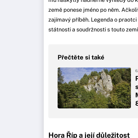
země ponese jméno po něm. Ačkoliv 
zajímavý příběh. Legenda o praotci
státnosti a soudržnosti s touto zemí
Přečtěte si také
6
Hora Říp a její důležitost