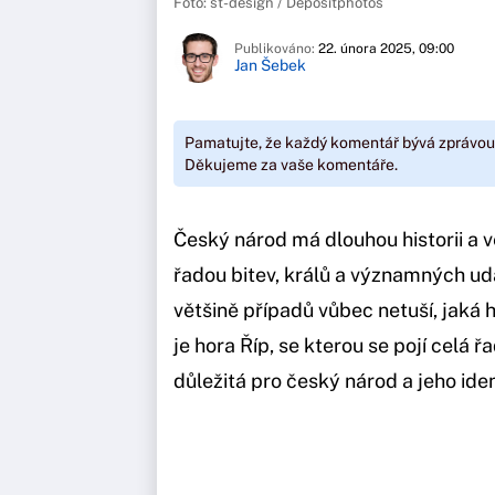
Foto: st-design / Depositphotos
Publikováno:
22. února 2025, 09:00
Jan Šebek
Pamatujte, že každý komentář bývá zprávou
Děkujeme za vaše komentáře.
Český národ má dlouhou historii a v
řadou bitev, králů a významných udá
většině případů vůbec netuší, jaká 
je hora Říp, se kterou se pojí celá ř
důležitá pro český národ a jeho ide