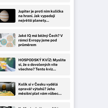
Jupiter je proti nim kulička
na hraní. Jak vypadají
největší planety…
Jaké IQ má běžný Čech? V
rámci Evropy jsme pod
průměrem
HOSPODSKÝ KVÍZ: Myslíte
si, že o dovolených víte
všechno? Tento kvíz…
Kolik si v Česku vydělá
opravář výtahů? Jeho
měsíšní plat vám vůbec…