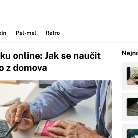
zín
Pel-mel
Retro
Nejno
ku online: Jak se naučit
lo z domova