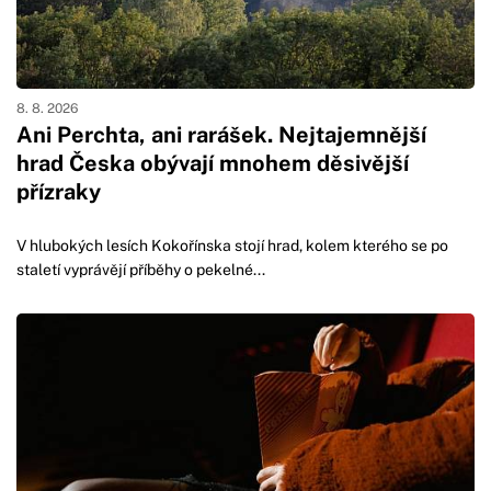
8. 8. 2026
Ani Perchta, ani rarášek. Nejtajemnější
hrad Česka obývají mnohem děsivější
přízraky
V hlubokých lesích Kokořínska stojí hrad, kolem kterého se po
staletí vyprávějí příběhy o pekelné...