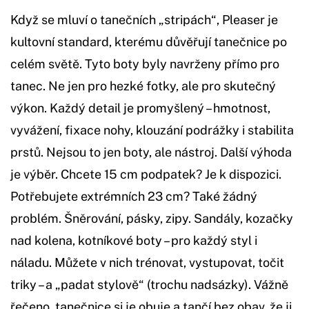
Když se mluví o tanečních „stripách“, Pleaser je
kultovní standard, kterému důvěřují tanečnice po
celém světě. Tyto boty byly navrženy přímo pro
tanec. Ne jen pro hezké fotky, ale pro skutečný
výkon. Každý detail je promyšlený – hmotnost,
vyvážení, fixace nohy, klouzání podrážky i stabilita
prstů. Nejsou to jen boty, ale nástroj. Další výhoda
je výběr. Chcete 15 cm podpatek? Je k dispozici.
Potřebujete extrémních 23 cm? Také žádný
problém. Šněrování, pásky, zipy. Sandály, kozačky
nad kolena, kotníkové boty – pro každý styl i
náladu. Můžete v nich trénovat, vystupovat, točit
triky – a „padat stylově“ (trochu nadsázky). Vážně
řečeno, tanečnice si je obuje a tančí bez obav, že ji