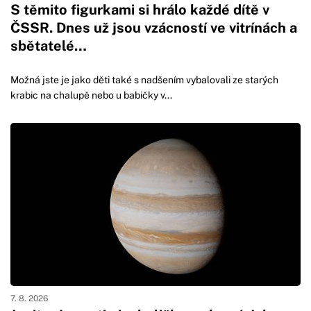
S těmito figurkami si hrálo každé dítě v
ČSSR. Dnes už jsou vzácností ve vitrínách a
sbětatelé…
Možná jste je jako děti také s nadšením vybalovali ze starých
krabic na chalupě nebo u babičky v...
7. 8. 2026