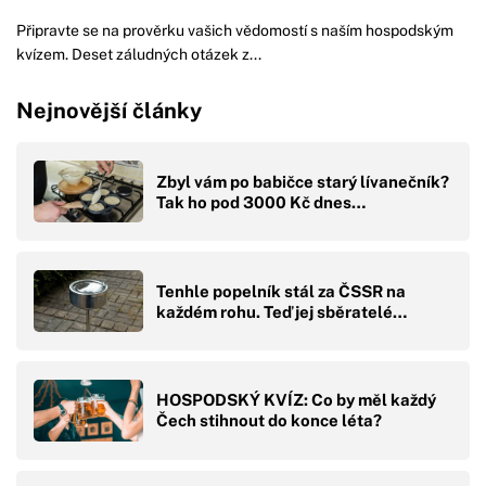
Připravte se na prověrku vašich vědomostí s naším hospodským
kvízem. Deset záludných otázek z...
Nejnovější články
Zbyl vám po babičce starý lívanečník?
Tak ho pod 3000 Kč dnes…
Tenhle popelník stál za ČSSR na
každém rohu. Teď jej sběratelé…
HOSPODSKÝ KVÍZ: Co by měl každý
Čech stihnout do konce léta?