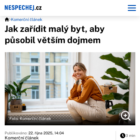
Komerční článek
Jak zařídit malý byt, aby
působil větším dojmem
Foto: Komerční článek
Publikováno:
22. října 2025, 14:04
3 min
Komerční článek