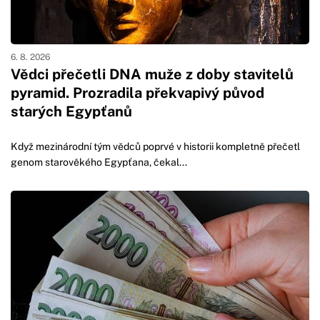
6. 8. 2026
Vědci přečetli DNA muže z doby stavitelů
pyramid. Prozradila překvapivý původ
starých Egypťanů
Když mezinárodní tým vědců poprvé v historii kompletně přečetl
genom starověkého Egypťana, čekal...