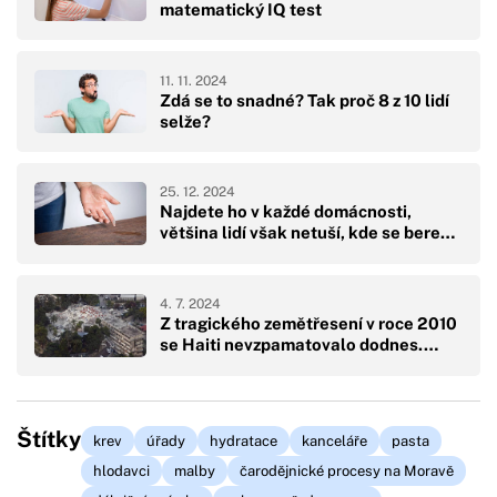
matematický IQ test
11. 11. 2024
Zdá se to snadné? Tak proč 8 z 10 lidí
selže?
25. 12. 2024
Najdete ho v každé domácnosti,
většina lidí však netuší, kde se bere…
4. 7. 2024
Z tragického zemětřesení v roce 2010
se Haiti nevzpamatovalo dodnes.…
Štítky
krev
úřady
hydratace
kanceláře
pasta
hlodavci
malby
čarodějnické procesy na Moravě