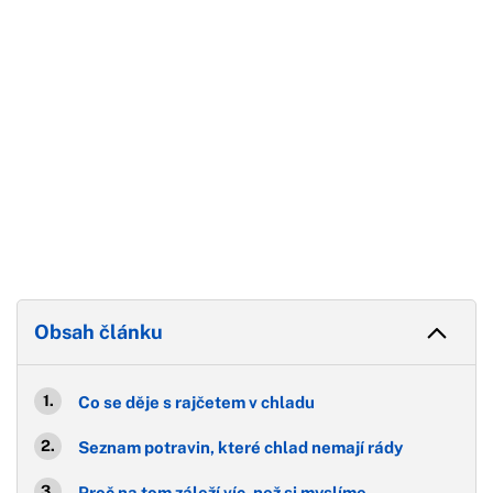
Obsah článku
Co se děje s rajčetem v chladu
Seznam potravin, které chlad nemají rády
Proč na tom záleží víc, než si myslíme