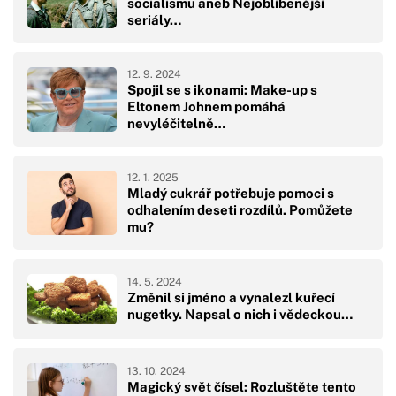
socialismu aneb Nejoblíbenější
seriály…
12. 9. 2024
Spojil se s ikonami: Make-up s
Eltonem Johnem pomáhá
nevyléčitelně…
12. 1. 2025
Mladý cukrář potřebuje pomoci s
odhalením deseti rozdílů. Pomůžete
mu?
14. 5. 2024
Změnil si jméno a vynalezl kuřecí
nugetky. Napsal o nich i vědeckou…
13. 10. 2024
Magický svět čísel: Rozluštěte tento