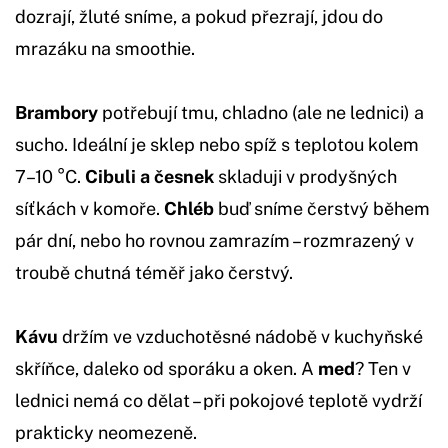
dozrají, žluté sníme, a pokud přezrají, jdou do
mrazáku na smoothie.
Brambory
potřebují tmu, chladno (ale ne lednici) a
sucho. Ideální je sklep nebo spíž s teplotou kolem
7–10 °C.
Cibuli a česnek
skladuji v prodyšných
síťkách v komoře.
Chléb
buď sníme čerstvý během
pár dní, nebo ho rovnou zamrazím – rozmrazený v
troubě chutná téměř jako čerstvý.
Kávu
držím ve vzduchotěsné nádobě v kuchyňské
skříňce, daleko od sporáku a oken. A
med
? Ten v
lednici nemá co dělat – při pokojové teplotě vydrží
prakticky neomezeně.