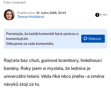
Foto: unsplash
Publikováno:
19. ledna 2026, 20:45
4 min
Tereza Holubová
Pamatujte, že každý komentář bývá zprávou o
Diskuze
komentujícím.
Děkujeme za vaše komentáře.
Rajčata bez chuti, gumové brambory, hnědnoucí
banány. Roky jsem si myslela, že lednice je
univerzální řešení. Věda říká něco jiného – a změna
návyků stojí za to.
Začátek reklamy
Konec reklamy