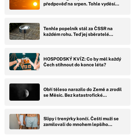
předpověď na srpen. Tohle vyděsí…
Tenhle popelník stál za ČSSR na
každém rohu. Teď jej sběratelé…
HOSPODSKÝ KVÍZ: Co by měl každý
Čech stihnout do konce léta?
Obří těleso narazilo do Země a zrodil
se Měsíc. Bez katastrofické…
Slipy i trenýrky končí. Čeští muži se
zamilovali do mnohem lepšího…