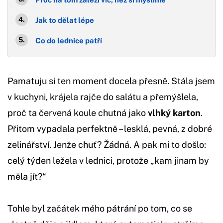
Jak to dělat lépe
Co do lednice patří
Pamatuju si ten moment docela přesně. Stála jsem
v kuchyni, krájela rajče do salátu a přemýšlela,
proč ta červená koule chutná jako
vlhký karton
.
Přitom vypadala perfektně – lesklá, pevná, z dobré
zelinářství. Jenže chuť? Žádná. A pak mi to došlo:
celý týden ležela v lednici, protože „kam jinam by
měla jít?“
Tohle byl začátek mého pátrání po tom, co se