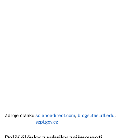
Zdroje článku:
sciencedirect.com
,
blogs.ifas.ufl.edu
,
szpi.gov.cz
Další články z rubriky zajímavosti