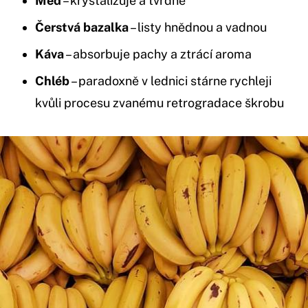
Med
– krystalizuje a tvrdne
Čerstvá bazalka
– listy hnědnou a vadnou
Káva
– absorbuje pachy a ztrácí aroma
Chléb
– paradoxně v lednici stárne rychleji
kvůli procesu zvanému retrogradace škrobu