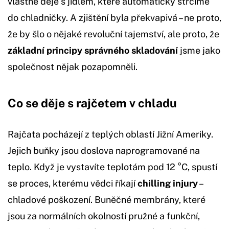
vlastně děje s jídlem, které automaticky strčíme
do chladničky. A zjištění byla překvapivá – ne proto,
že by šlo o nějaké revoluční tajemství, ale proto, že
základní principy správného skladování
jsme jako
společnost nějak pozapomněli.
Co se děje s rajčetem v chladu
Rajčata pocházejí z teplých oblastí Jižní Ameriky.
Jejich buňky jsou doslova naprogramované na
teplo. Když je vystavíte teplotám pod 12 °C, spustí
se proces, kterému vědci říkají
chilling injury
–
chladové poškození. Buněčné membrány, které
jsou za normálních okolností pružné a funkční,