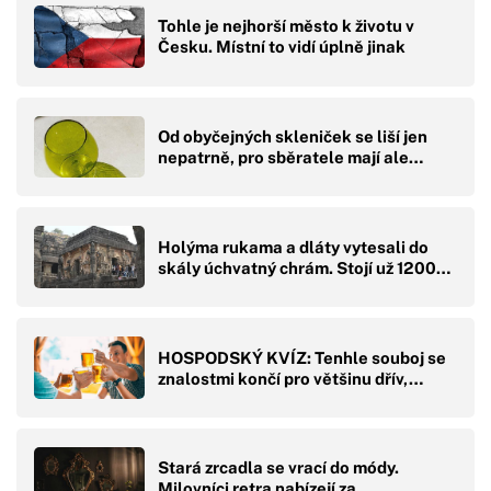
Tohle je nejhorší město k životu v
Česku. Místní to vidí úplně jinak
Od obyčejných skleniček se liší jen
nepatrně, pro sběratele mají ale…
Holýma rukama a dláty vytesali do
skály úchvatný chrám. Stojí už 1200…
HOSPODSKÝ KVÍZ: Tenhle souboj se
znalostmi končí pro většinu dřív,…
Stará zrcadla se vrací do módy.
Milovníci retra nabízejí za…