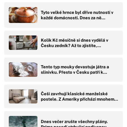
Tyto velké hrnce byl dříve nutností v
každé domácnosti. Dnes za ně…
Kolik Kč měsíčně si dnes vydělá v
Česku zedník? Až to zjistíte,…
Tento typ mouky devastuje játra a
slinivku. Přesto v Česku patří k…
Češi zavrhují klasické manželské
postele. Z Ameriky přichází mnohem…
Dnes večer zrušte všechny plány.
Prima nasadí strhující podívanou,…