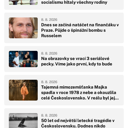
socialismu hltaly všechny rodiny
8. 8. 2026
Dnes se začíná natáčet na finančáku v
Praze. Půjde o špinážní bombu s
Russelem
8. 8. 2026
Na obrazovky se vrací 3 seriálové
pecky. Víme jako první, kdy to bude
8. 8. 2026
Tajemná mimozemšťanka Majka
spadla v roce 1978 z nebe a okouzlila
celé Československo. V reálu byl její
pád hodně drsný
8. 8. 2026
50 let od největší letecké tragédie v
Československu. Dodnes nikdo