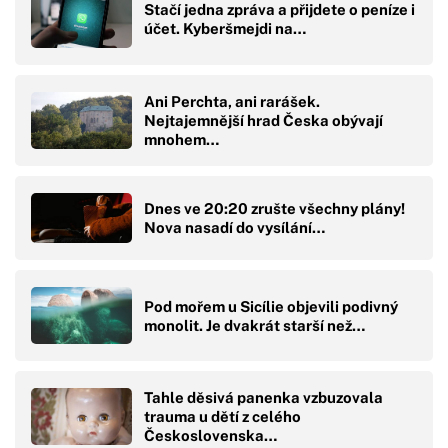
Stačí jedna zpráva a přijdete o peníze i
účet. Kyberšmejdi na…
Ani Perchta, ani rarášek.
Nejtajemnější hrad Česka obývají
mnohem…
Dnes ve 20:20 zrušte všechny plány!
Nova nasadí do vysílání…
Pod mořem u Sicílie objevili podivný
monolit. Je dvakrát starší než…
Tahle děsivá panenka vzbuzovala
trauma u dětí z celého
Československa…