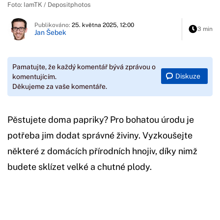
Foto: IamTK / Depositphotos
Publikováno:
25. května 2025, 12:00
3 min
Jan Šebek
Pamatujte, že každý komentář bývá zprávou o
Diskuze
komentujícím.
Děkujeme za vaše komentáře.
Pěstujete doma papriky? Pro bohatou úrodu je
potřeba jim dodat správné živiny. Vyzkoušejte
některé z domácích přírodních hnojiv, díky nimž
budete sklízet velké a chutné plody.
Začátek reklamy
Konec reklamy