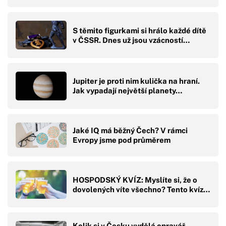
S těmito figurkami si hrálo každé dítě
v ČSSR. Dnes už jsou vzácností…
Jupiter je proti nim kulička na hraní.
Jak vypadají největší planety…
Jaké IQ má běžný Čech? V rámci
Evropy jsme pod průměrem
HOSPODSKÝ KVÍZ: Myslíte si, že o
dovolených víte všechno? Tento kvíz…
Kolik si v Česku vydělá opravář