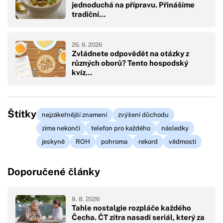
jednoduchá na přípravu. Přinášíme
tradiční…
26. 6. 2026
Zvládnete odpovědět na otázky z
různých oborů? Tento hospodský
kvíz…
Štítky
nejzákeřnější znamení
zvýšení důchodu
zima nekončí
telefon pro každého
následky
jeskyně
ROH
pohroma
rekord
vědmosti
Doporučené články
8. 8. 2026
Tahle nostalgie rozpláče každého
Čecha. ČT zítra nasadí seriál, který za