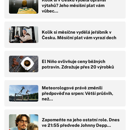
výtahů? Jeho měsíšní plat vám
vůbec…
Kolik si měsíčne vydělá jeřábník v
Česku. Měsíční plat vám vyrazí dech
El Niño ovlivňuje ceny běžných
potravin. Zdražuje přes 20 výrobků
Meteorologové právě změnili
předpověď na srpen: Větší průšvih,
než…
Zapomeňte na jeho ostatní role. Dnes
ve 21:55 předvede Johnny Depp…