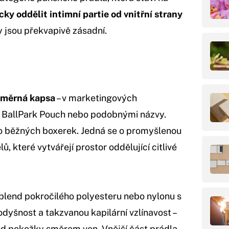
cky oddělit intimní partie od vnitřní strany
ky jsou překvapivě zásadní.
změrná kapsa
– v marketingových
 BallPark Pouch nebo podobnými názvy.
o běžných boxerek. Jedná se o promyšlenou
, které vytvářejí prostor oddělující citlivé
e blend pokročilého polyesteru nebo nylonu s
dyšnost a takzvanou kapilární vzlínavost –
od pokožky směrem ven. Vnější část prádla