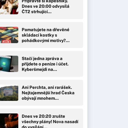
Připravte si kapesníky.
Dnes ve 20:00 odvysílá
ČT2 strhující…
Pamatujete na dřevěné
skládací kostky s
pohádkovými motivy?…
Stačí jedna zpráva a
přijdete o peníze i účet.
Kyberšmejdi na…
Ani Perchta, ani rarášek.
Nejtajemnější hrad Česka
obývají mnohem…
Dnes ve 20:20 zrušte
všechny plány! Nova nasadí
do vysílání…