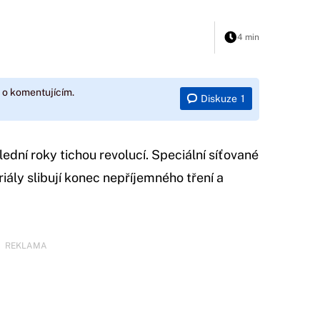
4 min
 o komentujícím.
Diskuze
1
ední roky tichou revolucí. Speciální síťované
iály slibují konec nepříjemného tření a
REKLAMA