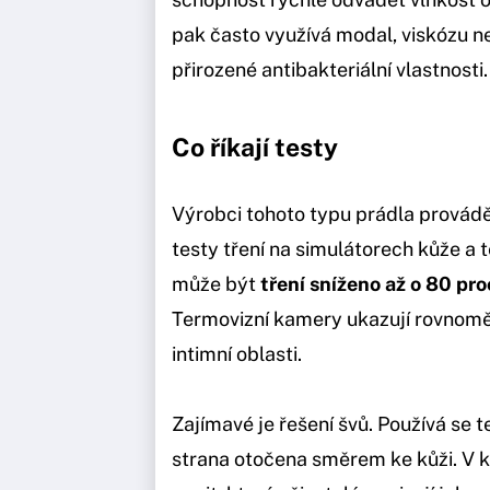
pak často využívá modal, viskózu 
přirozené antibakteriální vlastnosti.
Co říkají testy
Výrobci tohoto typu prádla provádě
testy tření na simulátorech kůže a
může být
tření sníženo až o 80 pr
Termovizní kamery ukazují rovnoměrn
intimní oblasti.
Zajímavé je řešení švů. Používá se 
strana otočena směrem ke kůži. V ko