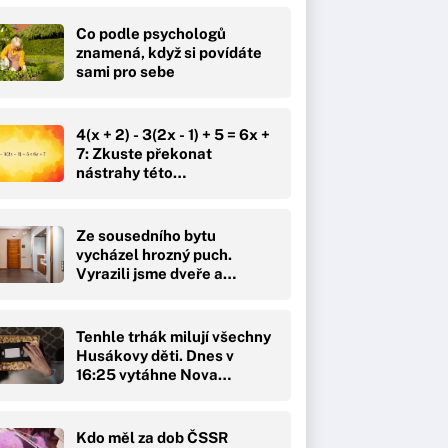
Co podle psychologů
znamená, když si povídáte
sami pro sebe
4(x + 2) - 3(2x - 1) + 5 = 6x +
7: Zkuste překonat
nástrahy této…
Ze sousedního bytu
vycházel hrozný puch.
Vyrazili jsme dveře a
čekal…
Tenhle trhák milují všechny
Husákovy děti. Dnes v
16:25 vytáhne Nova…
Kdo měl za dob ČSSR