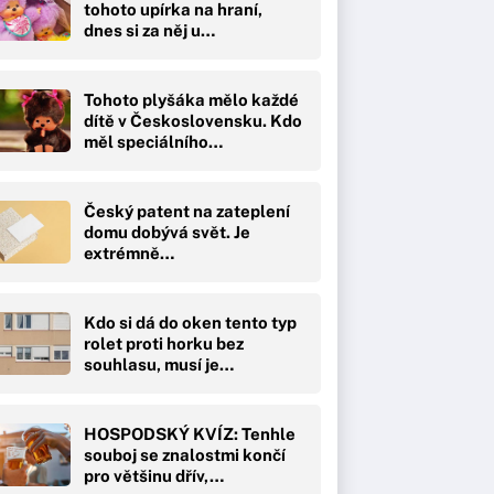
tohoto upírka na hraní,
dnes si za něj u…
Tohoto plyšáka mělo každé
dítě v Československu. Kdo
měl speciálního…
Český patent na zateplení
domu dobývá svět. Je
extrémně…
Kdo si dá do oken tento typ
rolet proti horku bez
souhlasu, musí je…
HOSPODSKÝ KVÍZ: Tenhle
souboj se znalostmi končí
pro většinu dřív,…