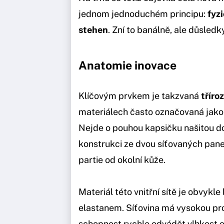
jednom jednoduchém principu:
fyzi
stehen
. Zní to banálně, ale důsled
Anatomie inovace
Klíčovým prvkem je takzvaná
tříro
materiálech často označovaná jako
Nejde o pouhou kapsičku našitou d
konstrukci ze dvou síťovaných panelů
partie od okolní kůže.
Materiál této vnitřní sítě je obvykl
elastanem. Síťovina má vysokou pro
schopnost rychle odvádět vlhkost 