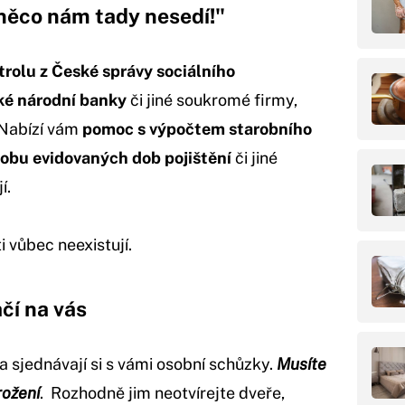
něco nám tady nesedí!"
trolu z České správy sociálního
é národní banky
či jiné soukromé firmy,
 Nabízí vám
pomoc s výpočtem starobního
dobu evidovaných dob pojištění
či jiné
í.
 vůbec neexistují.
čí na vás
 sjednávají si s vámi osobní schůzky.
Musíte
rožení
. Rozhodně jim neotvírejte dveře,