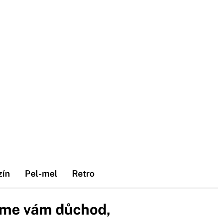
zín
Pel-mel
Retro
me vám důchod,