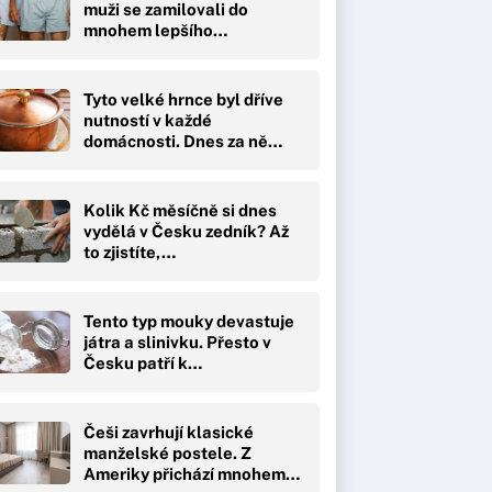
muži se zamilovali do
mnohem lepšího…
Tyto velké hrnce byl dříve
nutností v každé
domácnosti. Dnes za ně…
Kolik Kč měsíčně si dnes
vydělá v Česku zedník? Až
to zjistíte,…
Tento typ mouky devastuje
játra a slinivku. Přesto v
Česku patří k…
Češi zavrhují klasické
manželské postele. Z
Ameriky přichází mnohem…