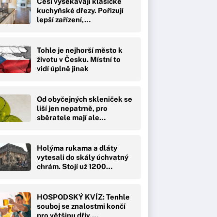
Češi vysekávají klasické
kuchyňské dřezy. Pořizují
lepší zařízení,…
Tohle je nejhorší město k
životu v Česku. Místní to
vidí úplně jinak
Od obyčejných skleniček se
liší jen nepatrně, pro
sběratele mají ale…
Holýma rukama a dláty
vytesali do skály úchvatný
chrám. Stojí už 1200…
HOSPODSKÝ KVÍZ: Tenhle
souboj se znalostmi končí
pro většinu dřív,…