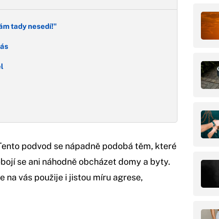
ám tady nesedí!"
vás
l
Tento podvod se nápadně podobá těm, které
bojí se ani náhodně obcházet domy a byty.
 že na vás použije i jistou míru agrese,