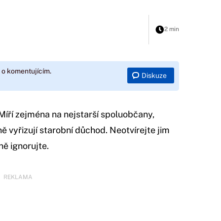
2 min
 o komentujícím.
Diskuze
Míří zejména na nejstarší spoluobčany,
ně vyřizují starobní důchod. Neotvírejte jim
ě ignorujte.
REKLAMA