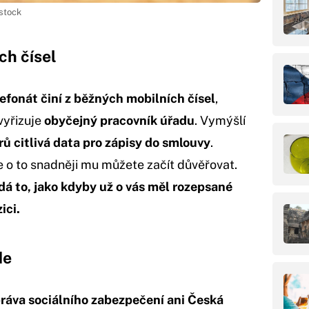
stock
ch čísel
efonát činí z běžných mobilních čísel
,
vyřizuje
obyčejný pracovník úřadu
. Vymýšlí
rů citlivá data pro zápisy do smlouvy
.
e o to snadněji mu můžete začít důvěřovat.
dá to, jako kdyby už o vás měl rozepsané
ici.
de
ráva sociálního zabezpečení ani Česká