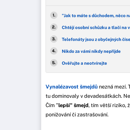
"Jak to máte s důchodem, něco n
Chtějí osobní schůzku a tlačí na 
Telefonáty jsou z obyčejných číse
Nikdo za vámi nikdy nepřijde
Ověřujte a neotvírejte
Vynalézavost šmejdů
nezná mezí. 
tu dominovaly v devadesátkách. Ne
Čím "
lepší" šmejd
, tím větší riziko,
ponižování či zastrašování.