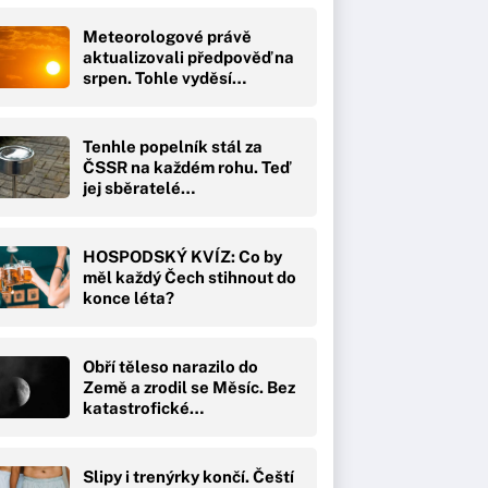
Meteorologové právě
aktualizovali předpověď na
srpen. Tohle vyděsí…
Tenhle popelník stál za
ČSSR na každém rohu. Teď
jej sběratelé…
HOSPODSKÝ KVÍZ: Co by
měl každý Čech stihnout do
konce léta?
Obří těleso narazilo do
Země a zrodil se Měsíc. Bez
katastrofické…
Slipy i trenýrky končí. Čeští