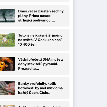
Dnes večer zrušte všechny
plány. Prima nasadí
strhující podívanou,…
Toto je nejkrásnější jméno
na světě. V Česku ho nosí
10 400 žen
Vědci přečetli DNA muže z
doby stavitelů pyramid.
Prozradila…
Banky zveřejnily, kolik
hotovosti by měl mít doma
každý Čech. Číslo…