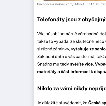
Důchodce a složka | Zdroj: TANYARICO / Shutter
Telefonáty jsou z obyčejný
Vše působí poměrně věrohodně,
tel
takže to vypadá, že skutečně něco 
si různé záminky, v
ytahuje ze senio
Základní data o vás často zná, takž
Snadno mu tedy
svěříte více. Vypa
materiály a část informací k dispoz
Nikdo za vámi nikdy nepřij
Je důležité si uvědomit, že
Česká sp