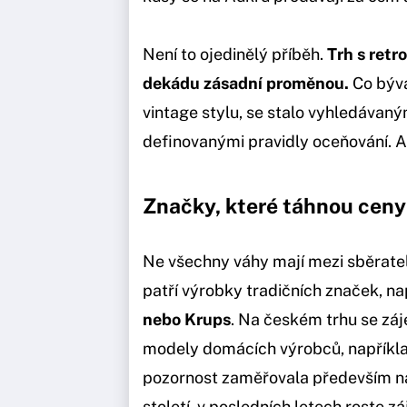
Není to ojedinělý příběh.
Trh s retr
dekádu zásadní proměnou.
Co býva
vintage stylu, se stalo vyhledávan
definovanými pravidly oceňování. A
Značky, které táhnou ceny
Ne všechny váhy mají mezi sběratel
patří výrobky tradičních značek, 
nebo Krups
. Na českém trhu se zá
modely domácích výrobců, napříkl
pozornost zaměřovala především na 
století, v posledních letech roste 