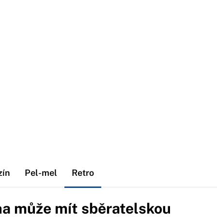
zín
Pel-mel
Retro
ha může mít sběratelskou