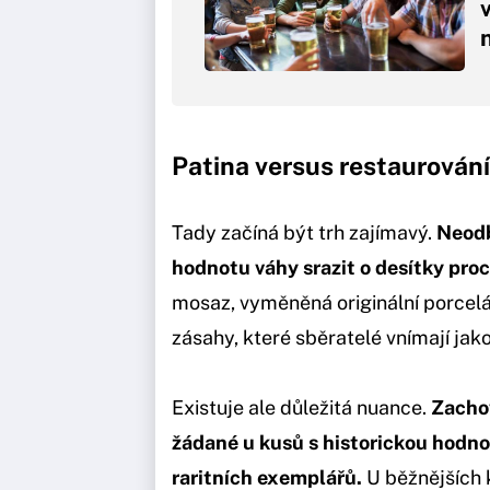
Patina versus restaurování
Tady začíná být trh zajímavý.
Neodb
hodnotu váhy srazit o desítky proc
mosaz, vyměněná originální porcelá
zásahy, které sběratelé vnímají jak
Existuje ale důležitá nuance.
Zachov
žádané u kusů s historickou hodno
raritních exemplářů.
U běžnějších 