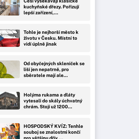
Češi vysekávají klasické
kuchyňské dřezy. Pořizují
lepší zařízení,…
Tohle je nejhorší město k
životu v Česku. Místní to
vidí úplně jinak
Od obyčejných skleniček se
liší jen nepatrně, pro
sběratele mají ale…
Holýma rukama a dláty
vytesali do skály úchvatný
chrám. Stojí už 1200…
HOSPODSKÝ KVÍZ: Tenhle
souboj se znalostmi končí
pro většinu dřív,…