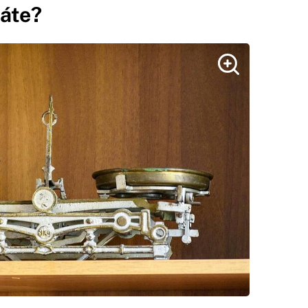
náte?