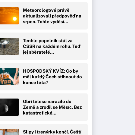
Meteorologové právě
aktualizovali předpověď na
srpen. Tohle vyděsí…
Tenhle popelník stál za
ČSSR na každém rohu. Teď
jej sběratelé…
HOSPODSKÝ KVÍZ: Co by
měl každý Čech stihnout do
konce léta?
Obří těleso narazilo do
Země a zrodil se Měsíc. Bez
katastrofické…
Slipy i trenýrky končí. Čeští