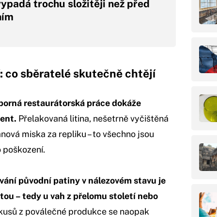
vypadá trochu složitěji než před
ním
: co sběratelé skutečně chtějí
orná restaurátorská práce dokáže
ent.
Přelakovaná litina, nešetrně vyčištěná
nová miska za repliku – to všechno jsou
o poškození.
ání původní patiny v nálezovém stavu je
tou – tedy u vah z přelomu století nebo
kusů z poválečné produkce se naopak