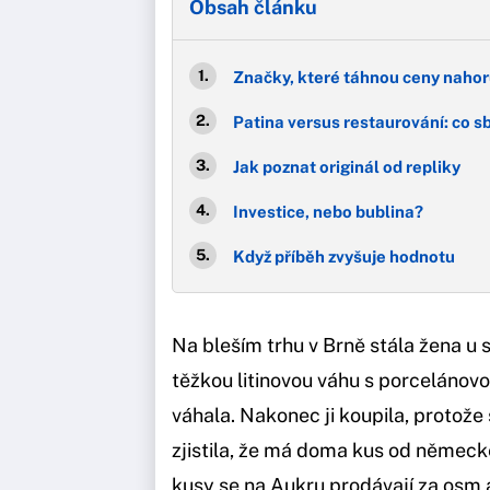
Obsah článku
Značky, které táhnou ceny naho
Patina versus restaurování: co s
Jak poznat originál od repliky
Investice, nebo bublina?
Když příběh zvyšuje hodnotu
Na bleším trhu v Brně stála žena u
těžkou litinovou váhu s porcelánovo
váhala. Nakonec ji koupila, protože s
zjistila, že má doma kus od německ
kusy se na Aukru prodávají za osm a