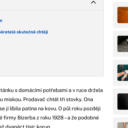
ru
běratelé skutečně chtějí
 stánku s domácími potřebami a v ruce držela
u miskou. Prodavač chtěl tři stovky. Ona
e jí líbila patina na kovu. O půl roku později
é firmy Bizerba z roku 1928 – a že podobné
ž dvanáct tisíc korun.