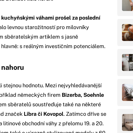
o kuchyňskými váhami prošel za poslední
lo levnou starožitností pro milovníky
ým sběratelským artiklem s jasně
 hlavně: s reálným investičním potenciálem.
 nahoru
i stejnou hodnotu. Mezi nejvyhledávanější
například německých firem
Bizerba, Soehnle
jem sběratelů soustřeďuje také na některé
ad značek
Libra či Kovopol
. Zatímco dříve se
litinové obchodní váhy z přelomu 19. a 20.
zájem také o výrazně stylizované modely z 60.