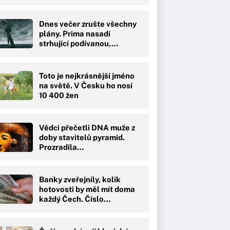
Dnes večer zrušte všechny
plány. Prima nasadí
strhující podívanou,…
Toto je nejkrásnější jméno
na světě. V Česku ho nosí
10 400 žen
Vědci přečetli DNA muže z
doby stavitelů pyramid.
Prozradila…
Banky zveřejnily, kolik
hotovosti by měl mít doma
každý Čech. Číslo…