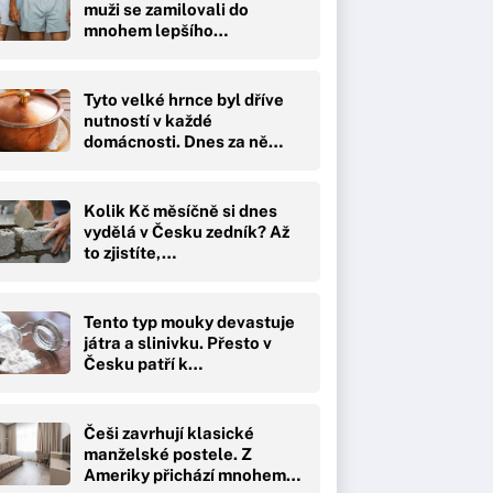
muži se zamilovali do
mnohem lepšího…
Tyto velké hrnce byl dříve
nutností v každé
domácnosti. Dnes za ně…
Kolik Kč měsíčně si dnes
vydělá v Česku zedník? Až
to zjistíte,…
Tento typ mouky devastuje
játra a slinivku. Přesto v
Česku patří k…
Češi zavrhují klasické
manželské postele. Z
Ameriky přichází mnohem…