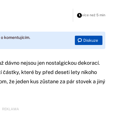
více než 5 min
 o komentujícím.
Diskuze
už dávno nejsou jen nostalgickou dekorací.
í částky, které by před deseti lety nikoho
m, že jeden kus zůstane za pár stovek a jiný
REKLAMA