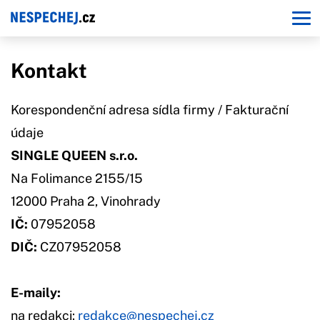
Kontakt
Korespondenční adresa sídla firmy / Fakturační
údaje
SINGLE QUEEN s.r.o.
Na Folimance 2155/15
12000 Praha 2, Vinohrady
IČ:
07952058
DIČ:
CZ07952058
E-maily:
na redakci:
redakce@nespechej.cz