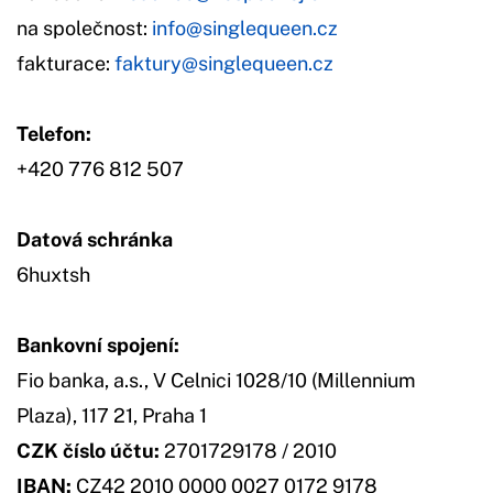
na společnost:
info@singlequeen.cz
fakturace:
faktury@singlequeen.cz
Telefon:
+420 776 812 507
Datová schránka
6huxtsh
Bankovní spojení:
Fio banka, a.s., V Celnici 1028/10 (Millennium
Plaza), 117 21, Praha 1
CZK číslo účtu:
2701729178 / 2010
IBAN:
CZ42 2010 0000 0027 0172 9178