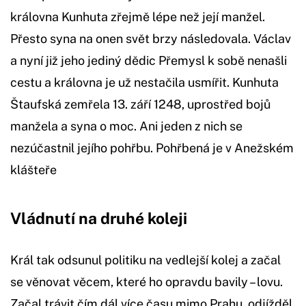
královna Kunhuta zřejmě lépe než její manžel.
Přesto syna na onen svět brzy následovala. Václav
a nyní již jeho jediný dědic Přemysl k sobě nenašli
cestu a královna je už nestačila usmířit. Kunhuta
Štaufská zemřela 13. září 1248, uprostřed bojů
manžela a syna o moc. Ani jeden z nich se
nezúčastnil jejího pohřbu. Pohřbená je v Anežském
klášteře
Vládnutí na druhé koleji
Král tak odsunul politiku na vedlejší kolej a začal
se věnovat věcem, které ho opravdu bavily – lovu.
Začal trávit čím dál více času mimo Prahu, odjížděl