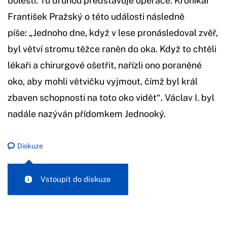
bolesti. Tu druhou představuje operace. Kronikář
František Pražský o této události následně
píše: „Jednoho dne, když v lese pronásledoval zvěř,
byl větví stromu těžce raněn do oka. Když to chtěli
lékaři a chirurgové ošetřit, nařízli ono poraněné
oko, aby mohli větvičku vyjmout, čímž byl král
zbaven schopnosti na toto oko vidět“. Václav I. byl
nadále nazýván přídomkem Jednooký.
Diskuze
Vstoupit do diskuze