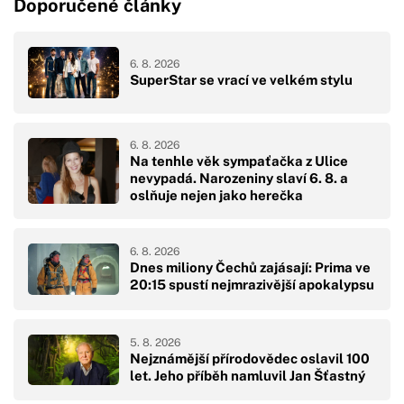
Doporučené články
6. 8. 2026
SuperStar se vrací ve velkém stylu
6. 8. 2026
Na tenhle věk sympaťačka z Ulice
nevypadá. Narozeniny slaví 6. 8. a
oslňuje nejen jako herečka
6. 8. 2026
Dnes miliony Čechů zajásají: Prima ve
20:15 spustí nejmrazivější apokalypsu
5. 8. 2026
Nejznámější přírodovědec oslavil 100
let. Jeho příběh namluvil Jan Šťastný