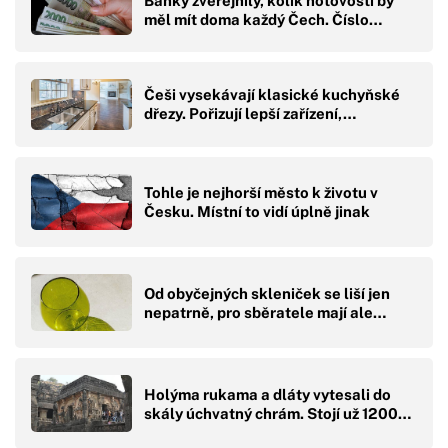
Banky zveřejnily, kolik hotovosti by
měl mít doma každý Čech. Číslo…
Češi vysekávají klasické kuchyňské
dřezy. Pořizují lepší zařízení,…
Tohle je nejhorší město k životu v
Česku. Místní to vidí úplně jinak
Od obyčejných skleniček se liší jen
nepatrně, pro sběratele mají ale…
Holýma rukama a dláty vytesali do
skály úchvatný chrám. Stojí už 1200…