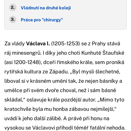
Vládnutí na druhé koleji
Práce pro "chirurgy"
Za vlády
Václava I.
(1205-1253) se z Prahy stává
ráj minesengrů. I díky jeho choti Kunhutě Štaufské
(asi 1200-1248), dceři římského krále, sem proniká
rytířská kultura ze Západu. „Byl mysli šlechetné,
liboval si v krásném umění tak, že nejen básníky a
umělce při svém dvoře choval, než i sám básně
skládal,“ oslavuje krále pozdější autor. „Mimo tyto
kratochvíle byla mu honba zábavou nejmilejší,“
uvádí k jeho další zálibě. A právě při honu na
vysokou se Václavovi přihodí téměř fatální nehoda.