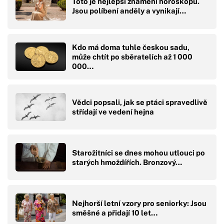
Toto je nejlepší znamení horoskopu.
Jsou políbení anděly a vynikají…
Kdo má doma tuhle českou sadu,
může chtít po sběratelích až 1 000
000…
Vědci popsali, jak se ptáci spravedlivě
střídají ve vedení hejna
Starožitníci se dnes mohou utlouci po
starých hmoždířích. Bronzový…
Nejhorší letní vzory pro seniorky: Jsou
směšné a přidají 10 let…