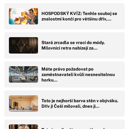
HOSPODSKÝ KVÍZ: Tenhle souboj se
znalostmi končí pro většinu dřív,…
Stará zrcadla se vrací do módy.
Milovníci retra nabízejí za…
Máte právo požadovat po
zaměstnavateli kvůli nesnesitelnou
horku…
Toto je nejhorší barva stěn v obýváku.
Dřív ji Češi milovali, dnes ji…