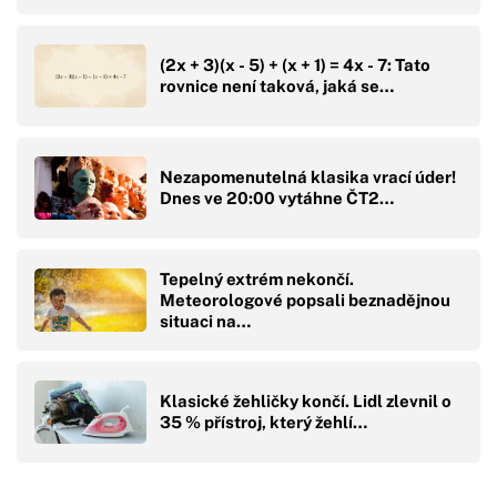
(2x + 3)(x - 5) + (x + 1) = 4x - 7: Tato
rovnice není taková, jaká se…
Nezapomenutelná klasika vrací úder!
Dnes ve 20:00 vytáhne ČT2…
Tepelný extrém nekončí.
Meteorologové popsali beznadějnou
situaci na…
Klasické žehličky končí. Lidl zlevnil o
35 % přístroj, který žehlí…