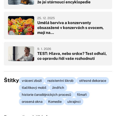
že jsi stárnoucí encyklopedie
25. 12. 2025
Umělá barviva a konzervanty
obsazažené v konzervách s ovocem,
mají na…
9. 1. 2026
TEST: Hlava, nebo srdce? Test odhalí,
co opravdu řídí vaše rozhodnutí
Štítky
vrácení zboží
rezistentní škrob
otřesné dekorace
tlačítkový mobil
Jindřich
historie čarodějnických procesů
filmaři
orosená okna
Komedie
ukrajinci