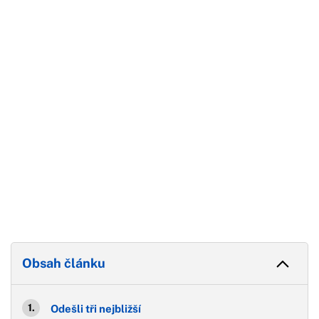
Začátek reklamy
Konec reklamy
Obsah článku
Odešli tři nejbližší