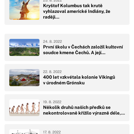
25. 8. 2022
Kryštof Kolumbus tak krutě
vyhlazoval americké Indiány, že
raději…
24. 8. 2022
První školu v Čechách založil kultovní
soudce kmene Čechů. A její…
22. 8. 2022
400 let vzkvétala kolonie Vikingů
v úrodném Grónsku
19. 8. 2022
Několik druhů našich předků se
nekontrolovaně křížilo výrazně déle,…
17. 8. 2022