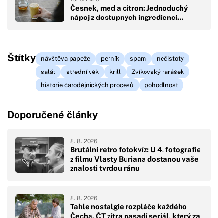
Česnek, med a citron: Jednoduchý
nápoj z dostupných ingrediencí…
Štítky
návštěva papeže
perník
spam
nečistoty
salát
střední věk
krill
Zvíkovský rarášek
historie čarodějnických procesů
pohodlnost
Doporučené články
8. 8. 2026
Brutální retro fotokvíz: U 4. fotografie
z filmu Vlasty Buriana dostanou vaše
znalosti tvrdou ránu
8. 8. 2026
Tahle nostalgie rozpláče každého
Čecha. ČT zítra nasadí seriál, který za