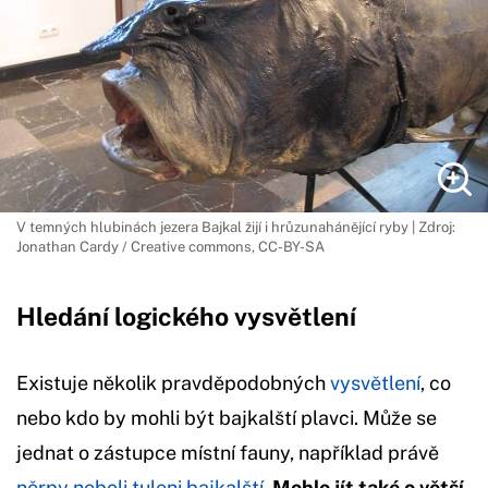
V temných hlubinách jezera Bajkal žijí i hrůzunahánějící ryby | Zdroj:
Jonathan Cardy / Creative commons, CC-BY-SA
Hledání logického vysvětlení
Existuje několik pravděpodobných
vysvětlení
, co
nebo kdo by mohli být bajkalští plavci. Může se
jednat o zástupce místní fauny, například právě
něrpy neboli tuleni bajkalští
.
Mohlo jít také o větší