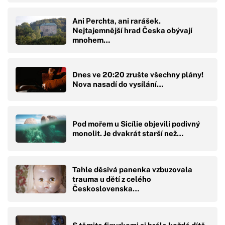
Ani Perchta, ani rarášek.
Nejtajemnější hrad Česka obývají
mnohem…
Dnes ve 20:20 zrušte všechny plány!
Nova nasadí do vysílání…
Pod mořem u Sicílie objevili podivný
monolit. Je dvakrát starší než…
Tahle děsivá panenka vzbuzovala
trauma u dětí z celého
Československa…