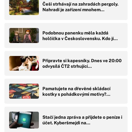
Češi strhávají na zahradách pergoly.
Nahradí je zařízení mnohem…
Podobnou panenku měla každá
holčička v Československu. Kdo jí…
Připravte si kapesníky. Dnes ve 20:00
odvysílá ČT2 strhující…
Pamatujete na dřevěné skládací
kostky s pohádkovými motivy?…
Stačí jedna zpráva a přijdete o peníze i
účet. Kyberšmejdi na…