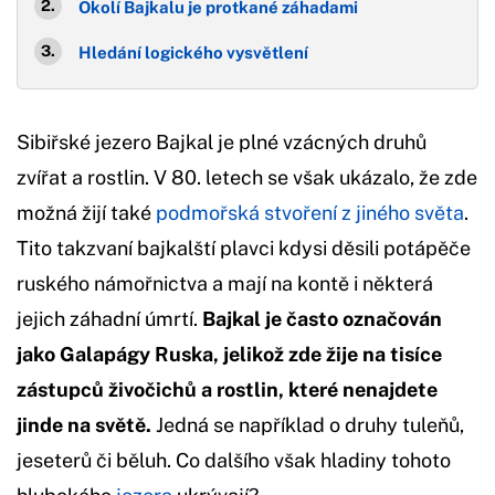
Okolí Bajkalu je protkané záhadami
Hledání logického vysvětlení
Sibiřské jezero Bajkal je plné vzácných druhů
zvířat a rostlin. V 80. letech se však ukázalo, že zde
možná žijí také
podmořská stvoření z jiného světa
.
Tito takzvaní bajkalští plavci kdysi děsili potápěče
ruského námořnictva a mají na kontě i některá
jejich záhadní úmrtí.
Bajkal je často označován
jako Galapágy Ruska, jelikož zde žije na tisíce
zástupců živočichů a rostlin, které nenajdete
jinde na světě.
Jedná se například o druhy tuleňů,
jeseterů či běluh. Co dalšího však hladiny tohoto