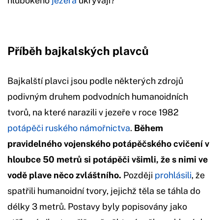
hlubokého
jezera
ukrývají?
Příběh bajkalských plavců
Bajkalští plavci jsou podle některých zdrojů
podivným druhem podvodních humanoidních
tvorů, na které narazili v jezeře v roce 1982
potápěči ruského námořnictva
.
Během
pravidelného vojenského potápěčského cvičení v
hloubce 50 metrů si potápěči všimli, že s nimi ve
vodě plave něco zvláštního.
Později
prohlásili
, že
spatřili humanoidní tvory, jejichž těla se táhla do
délky 3 metrů. Postavy byly popisovány jako