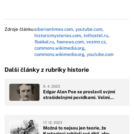
Zdroje článku:
siberiantimes.com
,
youtube.com
,
historicmysteries.com
,
tothostel.ru
,
1baikal.ru
,
foxnews.com
,
vesmir.cz
,
commons.wikimedia.org
,
commons.wikimedia.org
,
youtube.com
Další články z rubriky historie
9. 4. 2023
Edgar Alan Poe se proslavil svými
strašidelnými povídkami. Velmi…
17. 12. 2023
Možná to nejsou jen teorie, že
Kartaginci zabíjeli své děti, aby…