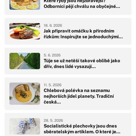
Které ryby jsou nejzdravější?
Odborníci pějí chválu na obyčejné…
18. 6. 2026
Jak připravit omáčku k přírodním
řízkům: Inspirujte se jednoduchými…
5. 6. 2026
Túje se už netěší takové oblibě jako
dřív, dnes lidé vysazují…
11. 5. 2026
Chlebová polévka na seznamu
nejhorších jídel planety. Tradiční
česká…
28. 5. 2026
Socialistické plechovky jsou dnes
sběratelským artiklem. O které je…