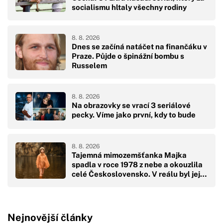
socialismu hltaly všechny rodiny
8. 8. 2026
Dnes se začíná natáčet na finančáku v
Praze. Půjde o špinážní bombu s
Russelem
8. 8. 2026
Na obrazovky se vrací 3 seriálové
pecky. Víme jako první, kdy to bude
8. 8. 2026
Tajemná mimozemšťanka Majka
spadla v roce 1978 z nebe a okouzlila
celé Československo. V reálu byl její
pád hodně drsný
Nejnovější články