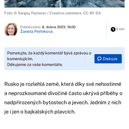
Foto: © Sergey Pesterev / Creative commons, CC-BY-SA
Publikováno:
8. dubna 2023, 16:00
3 min
Žaneta Peřinková
Pamatujte, že každý komentář bývá zprávou o
Diskuze
komentujícím.
Děkujeme za vaše komentáře.
Rusko je rozlehlá země, která díky své nehostinné
a neprozkoumané divočině často ukrývá příběhy o
nadpřirozených bytostech a jevech. Jedním z nich
je i jen o bajkalských plavcích.