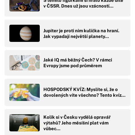
S těmito figurkami si hrálo každé dítě
v ČSSR. Dnes už jsou vzácností…
Jupiter je proti nim kulička na hraní.
Jak vypadají největší planety…
Jaké IQ má běžný Čech? V rámci
Evropy jsme pod průměrem
HOSPODSKÝ KVÍZ: Myslíte si, že o
dovolených víte všechno? Tento kvíz…
Kolik si v Česku vydělá opravář
výtahů? Jeho měsíšní plat vám
vůbec…