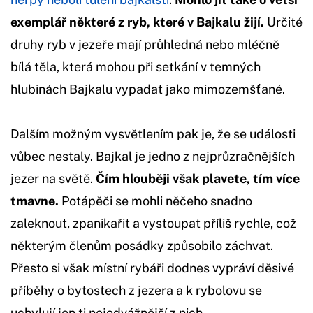
exemplář některé z ryb, které v Bajkalu žijí.
Určité
druhy ryb v jezeře mají průhledná nebo mléčně
bílá těla, která mohou při setkání v temných
hlubinách Bajkalu vypadat jako mimozemšťané.
Dalším možným vysvětlením pak je, že se události
vůbec nestaly. Bajkal je jedno z nejprůzračnějších
jezer na světě.
Čím hlouběji však plavete, tím více
tmavne.
Potápěči se mohli něčeho snadno
zaleknout, zpanikařit a vystoupat příliš rychle, což
některým členům posádky způsobilo záchvat.
Přesto si však místní rybáři dodnes vypráví děsivé
příběhy o bytostech z jezera a k rybolovu se
uchylují jen ti nejodvážnější z nich.