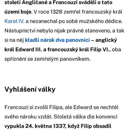
století Angličané a Francouzi sváděli o tato
území boje
. V roce 1328 zemřel francouzský král
Karel IV.
a nezanechal po sobě mužského dědice.
Nástupnictví nebylo nijak právně stanoveno, a tak
si na něj
kladli nárok dva panovníci
– anglický
král Edward III. a francouzský král Filip VI.
, oba
spříznění se zemřelým panovníkem.
Vyhlášení války
Francouzi si zvolili Filipa, ale Edward se nechtěl
svého nároku vzdát. Stoletá válka dle konvencí
vypukla 24. května 1337, když Filip obsadil