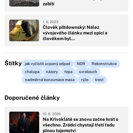
zabití
1. 6. 2023
Člověk piltdownský: Nález
vývojového článku mezi opicí a
člověkem byl…
Štítky
jak vyčistit ucpaný odpad
NDR
Rekonstrukce
chalupa
názory
řepa
svratouch
nadměrná konzumace masa
rýže
trest
Doporučené články
10. 8. 2026
Na Křivoklátě se znovu začne hrát o
všechno. Zrádci chystají třetí řadu
plnou tajemství