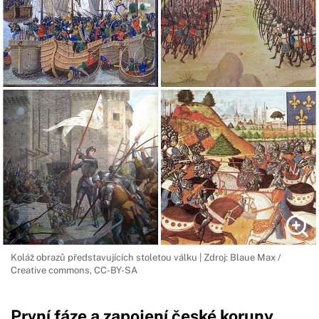
Koláž obrazů představujících stoletou válku | Zdroj: Blaue Max /
Creative commons, CC-BY-SA
První fáze a zapojení české koruny