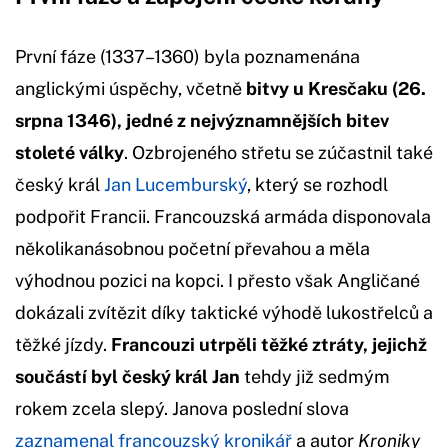
První fáze (1337–1360) byla poznamenána
anglickými úspěchy, včetně
bitvy u Kresčaku (26.
srpna 1346), jedné z nejvýznamnějších bitev
stoleté války
. Ozbrojeného střetu se zúčastnil také
český král
Jan Lucemburský
, který se rozhodl
podpořit Francii. Francouzská armáda disponovala
několikanásobnou početní převahou
a měla
výhodnou pozici na kopci. I přesto však Angličané
dokázali zvítězit díky taktické výhodě lukostřelců a
těžké jízdy.
Francouzi utrpěli těžké ztráty, jejichž
součástí byl český král Jan
tehdy již sedmým
rokem zcela slepý. Janova poslední slova
zaznamenal francouzský kronikář
a autor
Kroniky