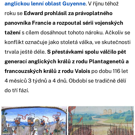
anglickou lenní oblast Guyenne
. V říjnu téhož
roku se
Edward prohlásil za právoplatného
panovníka Francie
a rozpoutal sérii vojenských
tažení
s cílem dosáhnout tohoto nároku. Ačkoliv se
konflikt označuje jako stoletá válka, ve skutečnosti
trvala ještě déle.
S přestávkami spolu válčilo pět
generací anglických králů z rodu Plantagenetů a
francouzských králů z rodu Valois
po dobu 116 let
4 měsíců 3 týdnů a 4 dnů. Období se tradičně dělí
do tří fází.