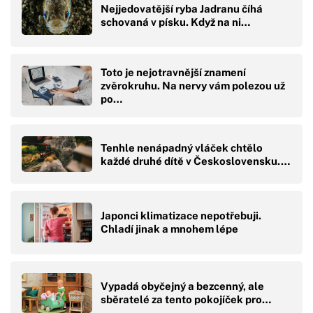
Nejjedovatější ryba Jadranu číhá
schovaná v písku. Když na ni…
Toto je nejotravnější znamení
zvěrokruhu. Na nervy vám polezou už
po…
Tenhle nenápadný vláček chtělo
každé druhé dítě v Československu.…
Japonci klimatizace nepotřebuji.
Chladí jinak a mnohem lépe
Vypadá obyčejný a bezcenný, ale
sběratelé za tento pokojíček pro…