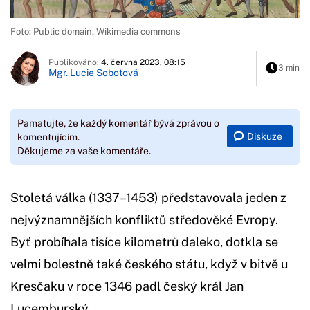
Foto: Public domain, Wikimedia commons
Publikováno:
4. června 2023, 08:15
3 min
Mgr. Lucie Sobotová
Pamatujte, že každý komentář bývá zprávou o
Diskuze
komentujícím.
Děkujeme za vaše komentáře.
Stoletá válka (1337–1453) představovala jeden z
nejvýznamnějších konfliktů středověké Evropy.
Byť probíhala tisíce kilometrů daleko, dotkla se
velmi bolestně také českého státu, když v bitvě u
Kresčaku v roce 1346 padl český král Jan
Lucemburský.