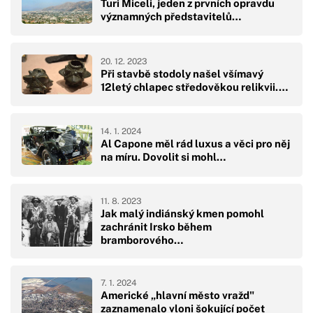
Turi Miceli, jeden z prvních opravdu
významných představitelů…
20. 12. 2023
Při stavbě stodoly našel všímavý
12letý chlapec středověkou relikvii.…
14. 1. 2024
Al Capone měl rád luxus a věci pro něj
na míru. Dovolit si mohl…
11. 8. 2023
Jak malý indiánský kmen pomohl
zachránit Irsko během
bramborového…
7. 1. 2024
Americké „hlavní město vražd"
zaznamenalo vloni šokující počet