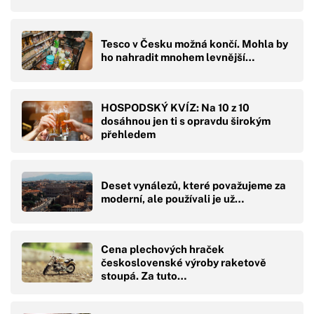
Tesco v Česku možná končí. Mohla by
ho nahradit mnohem levnější…
HOSPODSKÝ KVÍZ: Na 10 z 10
dosáhnou jen ti s opravdu širokým
přehledem
Deset vynálezů, které považujeme za
moderní, ale používali je už…
Cena plechových hraček
československé výroby raketově
stoupá. Za tuto…