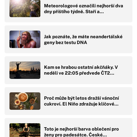
Meteorologové označili nejhorší dva
dny příštího týdně. Staří a…
Jak poznáte, že máte neandertálské
geny bez testu DNA
Kam se hrabou ostatní akčňáky. V
neděli ve 22:05 předvede ČT2…
Proč může být letos dražší vánoční
cukroví. El Niño zdražuje klíčové…
Toto je nejhorší barva oblečení pro
ženy pro padesátce. České…