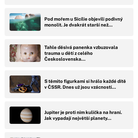
Pod mořem u Sicílie objevili podivný
monolit. Je dvakrát starší než…
Tahle děsivá panenka vzbuzovala
trauma u dětí z celého
Československa…
S těmito figurkami si hrálo každé dítě
v ČSSR. Dnes už jsou vzácností…
Jupiter je proti nim kulička na hraní.
Jak vypadají největší planety…