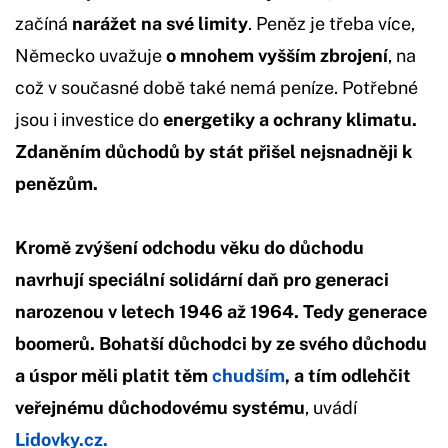
začíná
narážet na své limity
. Peněz je třeba více,
Německo uvažuje
o mnohem vyšším zbrojení
, na
což v současné době také nemá peníze. Potřebné
jsou i investice do
energetiky a ochrany klimatu.
Zdaněním důchodů by stát přišel nejsnadněji k
penězům.
Kromě zvýšení odchodu věku do důchodu
navrhují speciální solidární daň pro generaci
narozenou v letech 1946 až 1964. Tedy generace
boomerů. Bohatší důchodci by ze svého důchodu
a úspor měli platit těm
chudším
, a tím odlehčit
veřejnému důchodovému systému
, uvádí
Lidovky.cz.