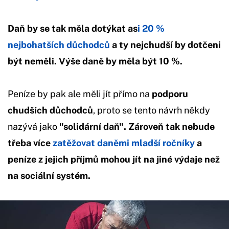
Daň by se tak měla dotýkat as
i 20 %
nejbohatších důchodců
a ty nejchudší by dotčeni
být neměli. Výše daně by měla být 10 %.
Peníze by pak ale měli jít přímo na
podporu
chudších důchodců
, proto se tento návrh někdy
nazývá jako
"solidární daň". Zároveň tak nebude
třeba více
zatěžovat daněmi mladší ročníky
a
peníze z jejich příjmů mohou jít na jiné výdaje než
na sociální systém.