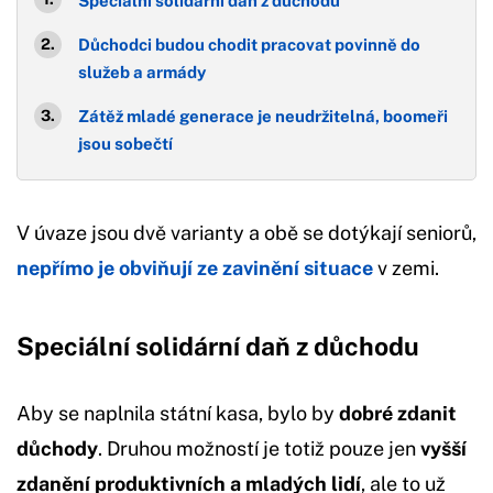
Speciální solidární daň z důchodu
Důchodci budou chodit pracovat povinně do
služeb a armády
Zátěž mladé generace je neudržitelná, boomeři
jsou sobečtí
V úvaze jsou dvě varianty a obě se dotýkají seniorů,
nepřímo je obviňují ze zavinění situace
v zemi.
Speciální solidární daň z důchodu
Aby se naplnila státní kasa, bylo by
dobré zdanit
důchody
. Druhou možností je totiž pouze jen
vyšší
zdanění produktivních a mladých lidí
, ale to už