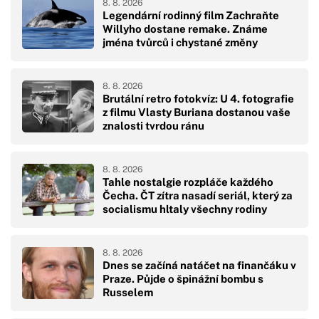
8. 8. 2026
Legendární rodinný film Zachraňte
Willyho dostane remake. Známe
jména tvůrců i chystané změny
8. 8. 2026
Brutální retro fotokvíz: U 4. fotografie
z filmu Vlasty Buriana dostanou vaše
znalosti tvrdou ránu
8. 8. 2026
Tahle nostalgie rozpláče každého
Čecha. ČT zítra nasadí seriál, který za
socialismu hltaly všechny rodiny
8. 8. 2026
Dnes se začíná natáčet na finančáku v
Praze. Půjde o špinážní bombu s
Russelem