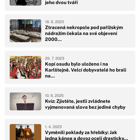
jeho dvou tváří
18. 6. 2023
Ztracená nekropole pod pařížským
nádražím čekala na své objevení
2000…
29. 7. 2023
Kopí osudu bylo uloženo i na
Karlštejně. Velcí dobyvatelé ho brali
na…
10. 6. 2025
Kvíz: Zjistěte, jestli zvládnete
vyjmenovaná slova bez jediné chyby
1. 4. 2023
Vyměnili poklady za hřebíky: Jak
jedna kánoe a dovoz oceli drasticky…