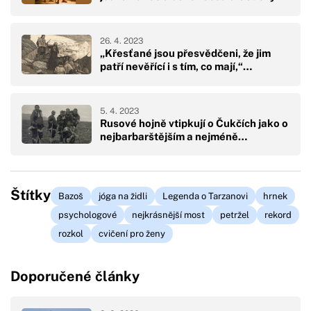
26. 4. 2023
„Křesťané jsou přesvědčeni, že jim
patří nevěřící i s tím, co mají,“…
5. 4. 2023
Rusové hojně vtipkují o Čukčích jako o
nejbarbarštějším a nejméně…
Štítky
Bazoš
jóga na židli
Legenda o Tarzanovi
hrnek
psychologové
nejkrásnější most
petržel
rekord
rozkol
cvičení pro ženy
Doporučené články