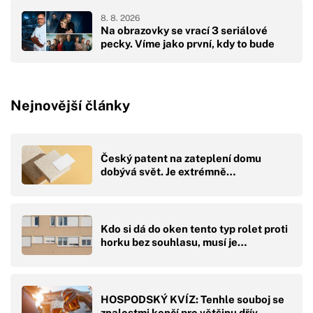
8. 8. 2026
Na obrazovky se vrací 3 seriálové
pecky. Víme jako první, kdy to bude
Nejnovější články
Český patent na zateplení domu
dobývá svět. Je extrémně…
Kdo si dá do oken tento typ rolet proti
horku bez souhlasu, musí je…
HOSPODSKÝ KVÍZ: Tenhle souboj se
znalostmi končí pro většinu dřív,…