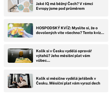
Jaké IQ má běžný Čech? V rámci
Evropy jsme pod průměrem
HOSPODSKÝ KVÍZ: Myslíte si, že o
dovolených víte všechno? Tento kvíz…
Kolik si v Česku vydělá opravář
výtahů? Jeho měsíšní plat vám
vůbec…
Kolik si měsíčne vydělá jeřábník v
Česku. Měsíční plat vám vyrazí dech