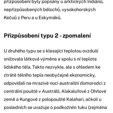
přizpůsobení byly popsány u arktických Indiánů,
nepřizpůsobených bělochů, vysokohorských
Kečuů z Peru a u Eskymáků.
Přizpůsobení typu 2 - zpomalení
U druhého typu se s klesající teplotou ovzduší
snižovala látková výměna a spolu s ní teplota
lidského těla. Takto nezvykle, ale s ohledem ke
ztrátě tělního tepla neobyčejně ekonomicky,
odpovídali na mrazivé noci australští domorodci z
centrální pouště v Austrálii, Alakalufové z Ohňové
země a Kungové z polopouště Kalahari, ačkoli u
posledních se uvažuje o podkožním tuku (zejména