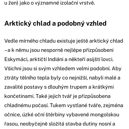
u žen) jako o významné izolační vrstvě.
Arktický chlad a podobný vzhled
Vedle mírného chladu existuje ještě arktický chlad
– a k němu jsou nesporně nejlépe přizpůsobeni
Eskymáci, arktičtí Indiáni a někteří asijští lovci.
Všichni jsou si svým vzhledem velmi podobní. Aby
ztráty tělního tepla byly co nejnižší, nabyli malé a
zavalité postavy s dlouhým trupem a krátkými
končetinami. Také jejich tvář je přizpůsobena
chladnému počasí. Tukem vystlané tváře, zejména
očnice, úzké oční štěrbiny vybavené mongolskou
řasou, neobyčejně složitá stavba dutiny nosní a