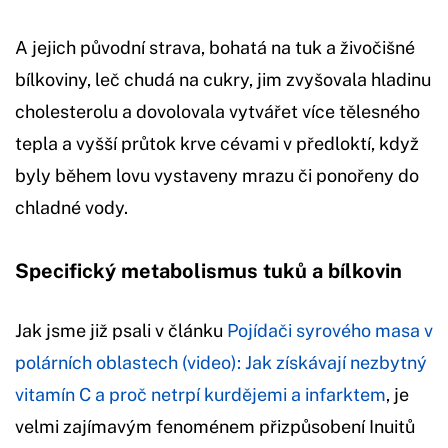
A jejich původní strava, bohatá na tuk a živočišné
bílkoviny, leč chudá na cukry, jim zvyšovala hladinu
cholesterolu a dovolovala vytvářet více tělesného
tepla a vyšší průtok krve cévami v předloktí, když
byly během lovu vystaveny mrazu či ponořeny do
chladné vody.
Specifický metabolismus tuků a bílkovin
Jak jsme již psali v článku
Pojídači syrového masa v
polárních oblastech (video): Jak získávají nezbytný
vitamín C a proč netrpí kurdějemi a infarktem
, je
velmi zajímavým fenoménem přizpůsobení Inuitů