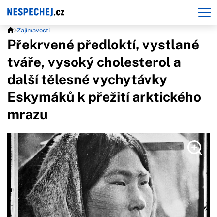
Zajímavosti
Překrvené předloktí, vystlané
tváře, vysoký cholesterol a
další tělesné vychytávky
Eskymáků k přežití arktického
mrazu