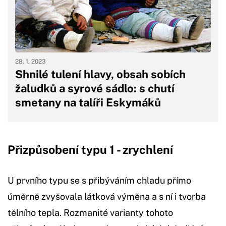
28. 1. 2023
Shnilé tulení hlavy, obsah sobích
žaludků a syrové sádlo: s chutí
smetany na talíři Eskymáků
Přizpůsobení typu 1 - zrychlení
U prvního typu se s přibýváním chladu přímo
úměrně zvyšovala látková výměna a s ní i tvorba
tělního tepla. Rozmanité varianty tohoto