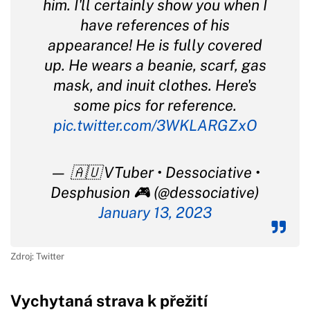
him. I'll certainly show you when I
have references of his
appearance! He is fully covered
up. He wears a beanie, scarf, gas
mask, and inuit clothes. Here's
some pics for reference.
pic.twitter.com/3WKLARGZxO
— 🇦🇺 VTuber • Dessociative •
Desphusion 🎮 (@dessociative)
January 13, 2023
Zdroj: Twitter
Vychytaná strava k přežití