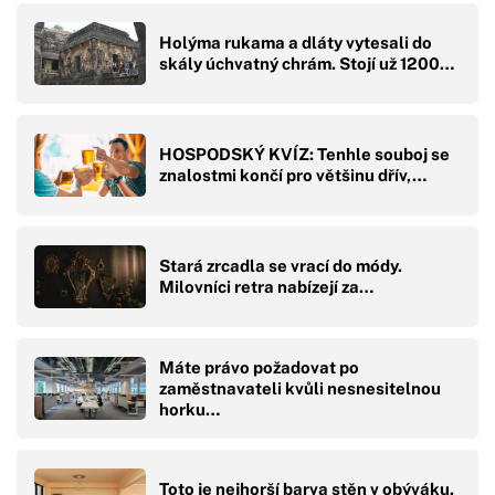
Holýma rukama a dláty vytesali do
skály úchvatný chrám. Stojí už 1200…
HOSPODSKÝ KVÍZ: Tenhle souboj se
znalostmi končí pro většinu dřív,…
Stará zrcadla se vrací do módy.
Milovníci retra nabízejí za…
Máte právo požadovat po
zaměstnavateli kvůli nesnesitelnou
horku…
Toto je nejhorší barva stěn v obýváku.