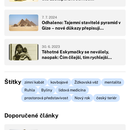
7. 7. 2024
Odhaleno: Tajemní stavitelé pyramid v
Gíze – nové důkazy přepisují…
30. 6. 2023
Těhotné Eskymačky se neválely,
naopak: Čím čilejší, tím rychlejší…
Štítky
zimní kabát
kovbojové
Žižkovská věž
mentalita
Ruhla
Byliny
lidová medicína
prostorová představivost
Nový rok
český teriér
Doporučené články