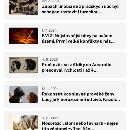
22. 2. 2024
Zápach linoucí se z pražských ulic byl
schopen zastavit i tureckou…
1. 7. 2024
KVÍZ: Nejslavnější bitvy na našem
území. První velké konflikty u nás…
4. 6. 2023
Pračlověk se z Afriky do Austrálie
přesouval rychlostí 1 až 4…
13. 1. 2024
Rekonstrukce slavné pravěké ženy
Lucy je k nerozeznání od živé. Každá…
9. 12. 2023
Nosorožci, sloni nebo levharti - nejen
tito zástupci zvířecí říše…