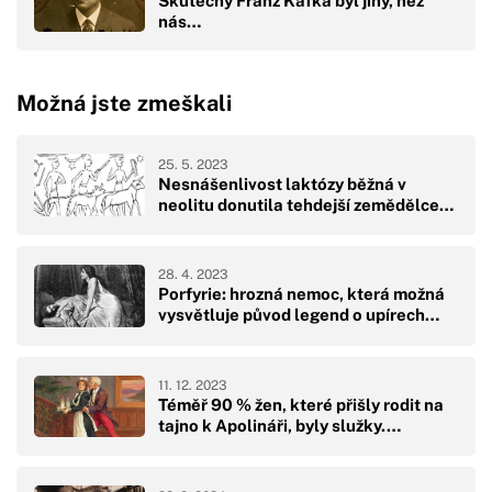
Skutečný Franz Kafka byl jiný, než
nás…
Možná jste zmeškali
25. 5. 2023
Nesnášenlivost laktózy běžná v
neolitu donutila tehdejší zemědělce…
28. 4. 2023
Porfyrie: hrozná nemoc, která možná
vysvětluje původ legend o upírech…
11. 12. 2023
Téměř 90 % žen, které přišly rodit na
tajno k Apolináři, byly služky.…