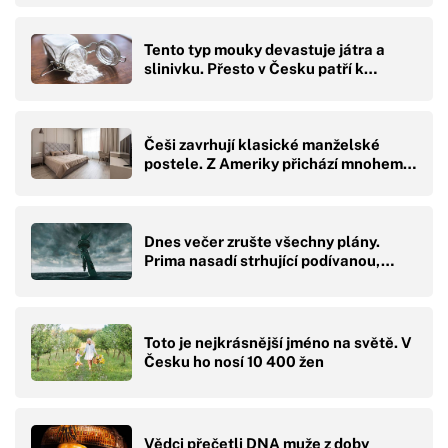
Tento typ mouky devastuje játra a
slinivku. Přesto v Česku patří k…
Češi zavrhují klasické manželské
postele. Z Ameriky přichází mnohem…
Dnes večer zrušte všechny plány.
Prima nasadí strhující podívanou,…
Toto je nejkrásnější jméno na světě. V
Česku ho nosí 10 400 žen
Vědci přečetli DNA muže z doby