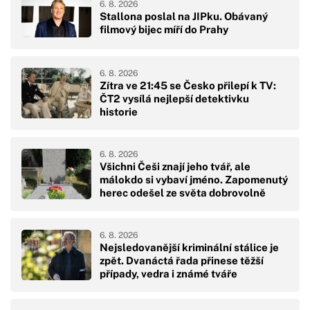
6. 8. 2026
Stallona poslal na JIPku. Obávaný
filmový bijec míří do Prahy
6. 8. 2026
Zítra ve 21:45 se Česko přilepí k TV:
ČT2 vysílá nejlepší detektivku
historie
6. 8. 2026
Všichni Češi znají jeho tvář, ale
málokdo si vybaví jméno. Zapomenutý
herec odešel ze světa dobrovolně
6. 8. 2026
Nejsledovanější kriminální stálice je
zpět. Dvanáctá řada přinese těžší
případy, vedra i známé tváře