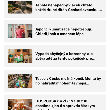
Tenhle nenápadný vláček chtělo
každé druhé dítě v Československu.…
Japonci klimatizace nepotřebuji.
Chladí jinak a mnohem lépe
Vypadá obyčejný a bezcenný, ale
sběratelé za tento pokojíček pro…
Tesco v Česku možná končí. Mohla by
ho nahradit mnohem levnější…
HOSPODSKÝ KVÍZ: Na 10 z 10
dosáhnou jen ti s opravdu širokým