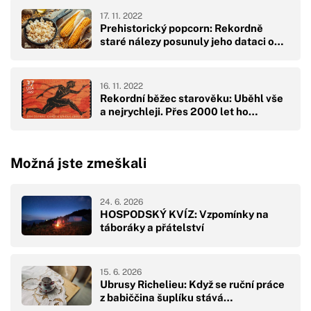
17. 11. 2022
Prehistorický popcorn: Rekordně
staré nálezy posunuly jeho dataci o…
16. 11. 2022
Rekordní běžec starověku: Uběhl vše
a nejrychleji. Přes 2000 let ho…
Možná jste zmeškali
24. 6. 2026
HOSPODSKÝ KVÍZ: Vzpomínky na
táboráky a přátelství
15. 6. 2026
Ubrusy Richelieu: Když se ruční práce
z babiččina šuplíku stává…