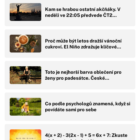
Kam se hrabou ostatní akčňáky. V
neděli ve 22:05 předvede ČT2…
Proč může být letos dražší vánoční
cukroví. El Niño zdražuje klíčové…
Toto je nejhorší barva oblečení pro
ženy pro padesátce. České…
Co podle psychologů znamená, když si
povídáte sami pro sebe
4(x + 2) - 3(2x - 1) + 5 = 6x + 7: Zkuste