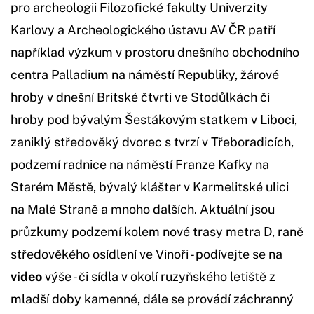
pro archeologii Filozofické fakulty Univerzity
Karlovy a Archeologického ústavu AV ČR patří
například výzkum v prostoru dnešního obchodního
centra Palladium na náměstí Republiky, žárové
hroby v dnešní Britské čtvrti ve Stodůlkách či
hroby pod bývalým Šestákovým statkem v Liboci,
zaniklý středověký dvorec s tvrzí v Třeboradicích,
podzemí radnice na náměstí Franze Kafky na
Starém Městě, bývalý klášter v Karmelitské ulici
na Malé Straně a mnoho dalších. Aktuální jsou
průzkumy podzemí kolem nové trasy metra D, raně
středověkého osídlení ve Vinoři - podívejte se na
video
výše - či sídla v okolí ruzyňského letiště z
mladší doby kamenné, dále se provádí záchranný