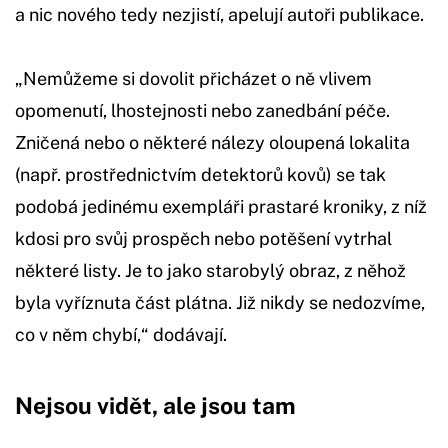
a nic nového tedy nezjistí, apelují autoři publikace.
„Nemůžeme si dovolit přicházet o ně vlivem
opomenutí, lhostejnosti nebo zanedbání péče.
Zničená nebo o některé nálezy oloupená lokalita
(např. prostřednictvím detektorů kovů) se tak
podobá jedinému exempláři prastaré kroniky, z níž
kdosi pro svůj prospěch nebo potěšení vytrhal
některé listy. Je to jako starobylý obraz, z něhož
byla vyříznuta část plátna. Již nikdy se nedozvíme,
co v něm chybí,“ dodávají.
Nejsou vidět, ale jsou tam