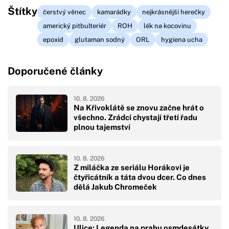
Štítky
čerstvý věnec
kamarádky
nejkrásnější herečky
americký pitbulteriér
ROH
lék na kocovinu
epoxid
glutaman sodný
ORL
hygiena ucha
Doporučené články
10. 8. 2026
Na Křivoklátě se znovu začne hrát o
všechno. Zrádci chystají třetí řadu
plnou tajemství
10. 8. 2026
Z miláčka ze seriálu Horákovi je
čtyřicátník a táta dvou dcer. Co dnes
dělá Jakub Chromeček
10. 8. 2026
Ulice: Legenda na prahu osmdesátky