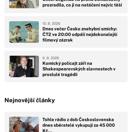
prozradila, co ji na natáčení nejvíc těší
10. 8. 2026
Dnes večer Česko znehybní smíchy:
ČT2 ve 20:00 odpálí nejdokonalejší
filmový zázrak
9. 8. 2026
Komický policajt září na
Shakespearovských slavnostech v
proslulé tragédii
Nejnovější články
Tohle rádio z dob Československa
dnes sběratelé vykupují za 45 000
Kč…