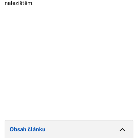
nalezištěm.
Začátek reklamy
Konec reklamy
Obsah článku