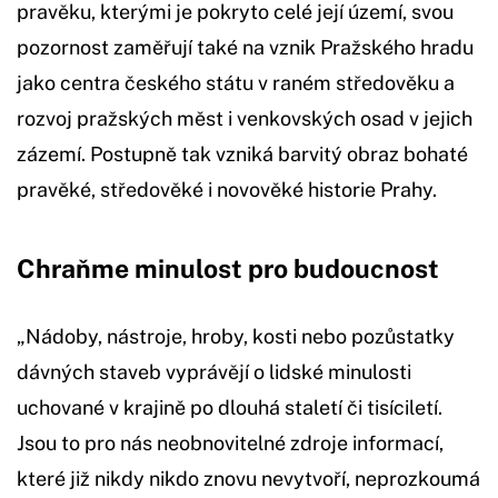
pravěku, kterými je pokryto celé její území, svou
pozornost zaměřují také na vznik Pražského hradu
jako centra českého státu v raném středověku a
rozvoj pražských měst i venkovských osad v jejich
zázemí. Postupně tak vzniká barvitý obraz bohaté
pravěké, středověké i novověké historie Prahy.
Chraňme minulost pro budoucnost
„Nádoby, nástroje, hroby, kosti nebo pozůstatky
dávných staveb vyprávějí o lidské minulosti
uchované v krajině po dlouhá staletí či tisíciletí.
Jsou to pro nás neobnovitelné zdroje informací,
které již nikdy nikdo znovu nevytvoří, neprozkoumá