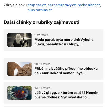
Zdroje článku:
arup.cas.cz
,
seznamzpravy.cz
,
praha.aiscr.cz
,
plus.rozhlas.cz
Další články z rubriky zajímavosti
1. 12. 2022
Móda paruk byla morbidní: Vyholit
hlavu, nasadit kozí chlupy,…
28. 11. 2022
Příběh nejvyššího přírodního oblouku
na Zemi: Rekord nemohl být…
24. 11. 2022
Léčivý glögg, o kterém psal již Homér,
pijeme dodnes: Syn švédského…