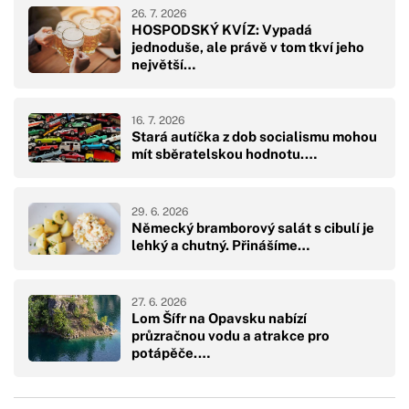
26. 7. 2026
HOSPODSKÝ KVÍZ: Vypadá
jednoduše, ale právě v tom tkví jeho
největší…
16. 7. 2026
Stará autíčka z dob socialismu mohou
mít sběratelskou hodnotu.…
29. 6. 2026
Německý bramborový salát s cibulí je
lehký a chutný. Přinášíme…
27. 6. 2026
Lom Šífr na Opavsku nabízí
průzračnou vodu a atrakce pro
potápěče.…