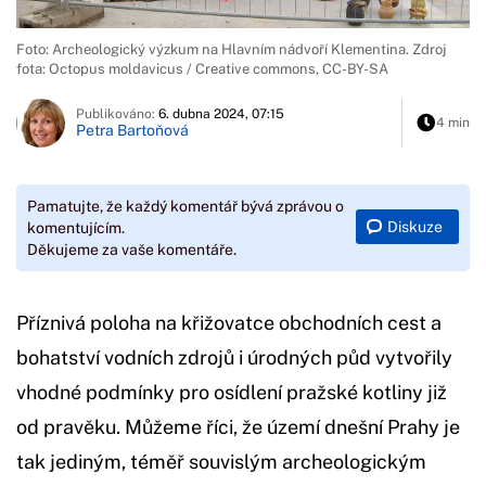
Foto: Archeologický výzkum na Hlavním nádvoří Klementina. Zdroj
fota: Octopus moldavicus / Creative commons, CC-BY-SA
Publikováno:
6. dubna 2024, 07:15
4 min
Petra Bartoňová
Pamatujte, že každý komentář bývá zprávou o
Diskuze
komentujícím.
Děkujeme za vaše komentáře.
Příznivá poloha na křižovatce obchodních cest a
bohatství vodních zdrojů i úrodných půd vytvořily
vhodné podmínky pro osídlení pražské kotliny již
od pravěku. Můžeme říci, že území dnešní Prahy je
tak jediným, téměř souvislým archeologickým