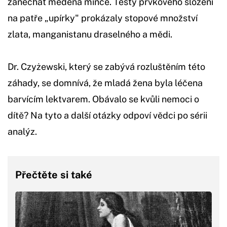
zanechat měděná mince. Testy prvkového složení
na patře „upírky" prokázaly stopové množství
zlata, manganistanu draselného a mědi.
Dr. Czyżewski, který se zabývá rozluštěním této
záhady, se domnívá, že mladá žena byla léčena
barvícím lektvarem. Obávalo se kvůli nemoci o
dítě? Na tyto a další otázky odpoví vědci po sérii
analýz.
Přečtěte si také