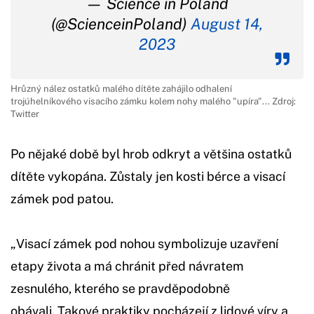
— Science in Poland
(@ScienceinPoland)
August 14,
2023
Hrůzný nález ostatků malého dítěte zahájilo odhalení
trojúhelníkového visacího zámku kolem nohy malého "upíra"... Zdroj:
Twitter
Po nějaké době byl hrob odkryt a většina ostatků
dítěte vykopána. Zůstaly jen kosti bérce a visací
zámek pod patou.
„Visací zámek pod nohou symbolizuje uzavření
etapy života a má chránit před návratem
zesnulého, kterého se pravděpodobně
obávali. Takové praktiky pocházejí z lidové víry a