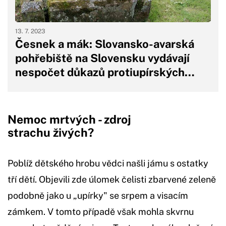
13. 7. 2023
Česnek a mák: Slovansko-avarská
pohřebiště na Slovensku vydávají
nespočet důkazů protiupírských…
Nemoc mrtvých - zdroj
strachu živých?
Poblíž dětského hrobu vědci našli jámu s ostatky
tří dětí. Objevili zde úlomek čelisti zbarvené zeleně
podobně jako u „upírky" se srpem a visacím
zámkem. V tomto případě však mohla skvrnu