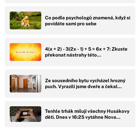
Co podle psychologů znamená, když si
povídáte sami pro sebe
4(x + 2) - 3(2x - 1) + 5 = 6x + 7: Zkuste
překonat nástrahy této…
Ze sousedního bytu vycházel hrozný
puch. Vyrazili jsme dveře a čekal…
Tenhle trhák milují všechny Husákovy
děti. Dnes v 16:25 vytáhne Nova…