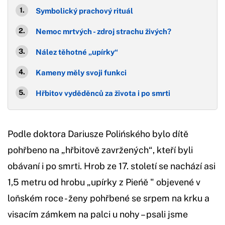
Symbolický prachový rituál
Nemoc mrtvých - zdroj strachu živých?
Nález těhotné „upírky“
Kameny měly svoji funkci
Hřbitov vyděděnců za života i po smrti
Podle doktora Dariusze Polińského bylo dítě
pohřbeno na „hřbitově zavržených“, kteří byli
obávaní i po smrti. Hrob ze 17. století se nachází asi
1,5 metru od hrobu „upírky z Pieńě " objevené v
loňském roce - ženy pohřbené se srpem na krku a
visacím zámkem na palci u nohy – psali jsme