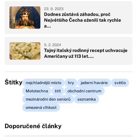
23. 9. 2023
Dodnes zůstává záhadou, proč
Největšího Čecha oženili tak rychle
a…
5. 2. 2024
Tajný italský rodinný recept uchvacuje
Američany už 113 let.…
Štítky
nejchladnější místo
hry
jaderní havárie
světlo
Mototechna
štít
obchodní centrum
mezinárodní den seniorů
seznamka
omezená vlhkost
Doporučené články