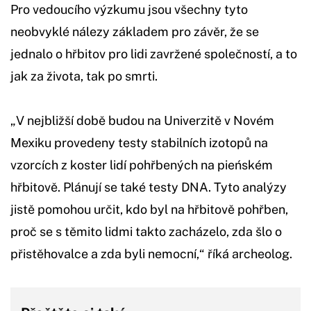
Pro vedoucího výzkumu jsou všechny tyto
neobvyklé nálezy základem pro závěr, že se
jednalo o hřbitov pro lidi zavržené společností, a to
jak za života, tak po smrti.
„V nejbližší době budou na Univerzitě v Novém
Mexiku provedeny testy stabilních izotopů na
vzorcích z koster lidí pohřbených na pieńském
hřbitově. Plánují se také testy DNA. Tyto analýzy
jistě pomohou určit, kdo byl na hřbitově pohřben,
proč se s těmito lidmi takto zacházelo, zda šlo o
přistěhovalce a zda byli nemocní,“ říká archeolog.