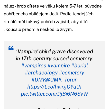
nález - hrob dítěte ve věku kolem 5-7 let, původně
pohřbeného obličejem dolů. Podle tehdejších
rituálů měl takový pohřeb zajistit, aby dítě
„kousalo prach" a neškodilo živým.
‘Vampire’ child grave discovered
in 17th-century cursed cemetery.
#vampires
#vampire
#burial
#archaeology
#cemetery
#UMK
@UMK_Torun
https://t.co/hvirgCYuUf
pic.twitter.com/DjBi6N6SvW