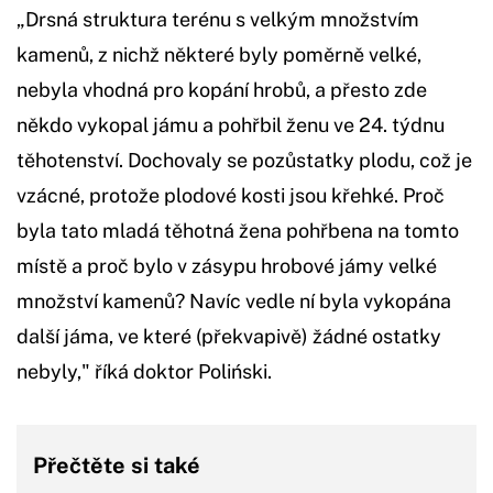
„Drsná struktura terénu s velkým množstvím
kamenů, z nichž některé byly poměrně velké,
nebyla vhodná pro kopání hrobů, a přesto zde
někdo vykopal jámu a pohřbil ženu ve 24. týdnu
těhotenství. Dochovaly se pozůstatky plodu, což je
vzácné, protože plodové kosti jsou křehké. Proč
byla tato mladá těhotná žena pohřbena na tomto
místě a proč bylo v zásypu hrobové jámy velké
množství kamenů? Navíc vedle ní byla vykopána
další jáma, ve které (překvapivě) žádné ostatky
nebyly," říká doktor Poliński.
Přečtěte si také