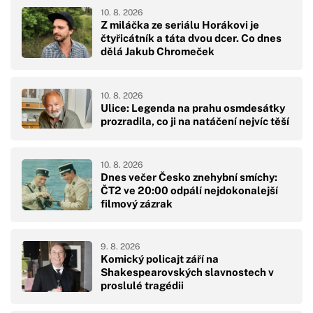
10. 8. 2026
Z miláčka ze seriálu Horákovi je
čtyřicátník a táta dvou dcer. Co dnes
dělá Jakub Chromeček
10. 8. 2026
Ulice: Legenda na prahu osmdesátky
prozradila, co ji na natáčení nejvíc těší
10. 8. 2026
Dnes večer Česko znehybní smíchy:
ČT2 ve 20:00 odpálí nejdokonalejší
filmový zázrak
9. 8. 2026
Komický policajt září na
Shakespearovských slavnostech v
proslulé tragédii