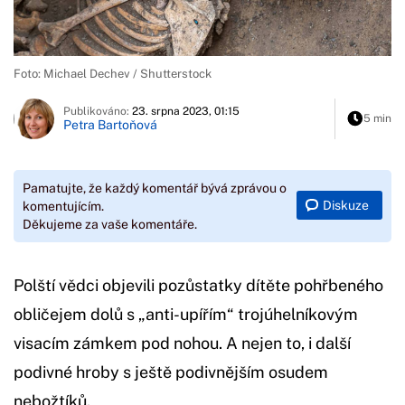
Foto: Michael Dechev / Shutterstock
Publikováno:
23. srpna 2023, 01:15
5 min
Petra Bartoňová
Pamatujte, že každý komentář bývá zprávou o
Diskuze
komentujícím.
Děkujeme za vaše komentáře.
Polští vědci objevili pozůstatky dítěte pohřbeného
obličejem dolů s „anti-upířím“ trojúhelníkovým
visacím zámkem pod nohou. A nejen to, i další
podivné hroby s ještě podivnějším osudem
nebožtíků.