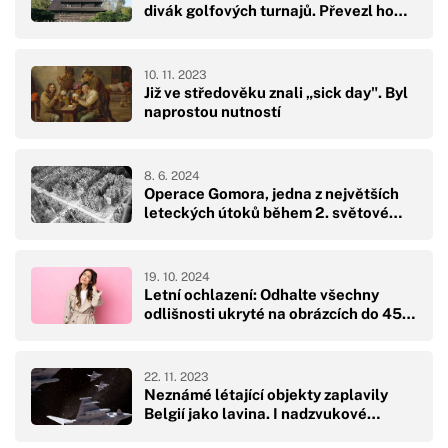
divák golfových turnajů. Převezl ho…
10. 11. 2023
Již ve středověku znali „sick day". Byl
naprostou nutností
8. 6. 2024
Operace Gomora, jedna z největších
leteckých útoků během 2. světové…
19. 10. 2024
Letní ochlazení: Odhalte všechny
odlišnosti ukryté na obrázcích do 45…
22. 11. 2023
Neznámé létající objekty zaplavily
Belgií jako lavina. I nadzvukové…