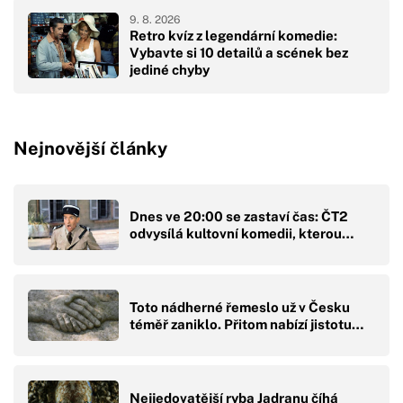
9. 8. 2026
Retro kvíz z legendární komedie:
Vybavte si 10 detailů a scének bez
jediné chyby
Nejnovější články
Dnes ve 20:00 se zastaví čas: ČT2
odvysílá kultovní komedii, kterou…
Toto nádherné řemeslo už v Česku
téměř zaniklo. Přitom nabízí jistotu…
Nejjedovatější ryba Jadranu číhá