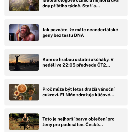
Meteorologové označili nejhorší dva
dny příštího týdně. Staří a…
Jak poznáte, že máte neandertálské
geny bez testu DNA
Kam se hrabou ostatní akčňáky. V
neděli ve 22:05 předvede ČT2…
Proč může být letos dražší vánoční
cukroví. El Niño zdražuje klíčové…
Toto je nejhorší barva oblečení pro
ženy pro padesátce. České…