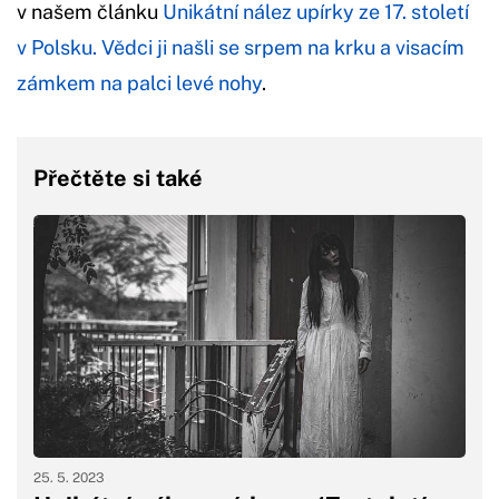
v našem článku
Unikátní nález upírky ze 17. století
v Polsku. Vědci ji našli se srpem na krku a visacím
zámkem na palci levé nohy
.
Přečtěte si také
25. 5. 2023