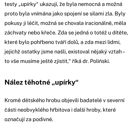
testy „upírky“ ukazují, že byla nemocná a možná
proto byla vnímána jako spojení se silami zla. Byly
pokusy ji léčit, možná se chovala iracionálně, měla
záchvaty nebo křeče. Zda se jedná o totéž u dítěte,
které bylo pohřbeno tváří dolů, a zda mezi lidmi,
jejichž ostatky jsme našli, existoval nějaký vztah –
to vše musíme ještě zjistit,“ říká dr. Poliński.
Nález těhotné „upírky“
Kromě dětského hrobu objevili badatelé v severní
části neobvyklého hřbitova i další hroby, které
označují za podivné.