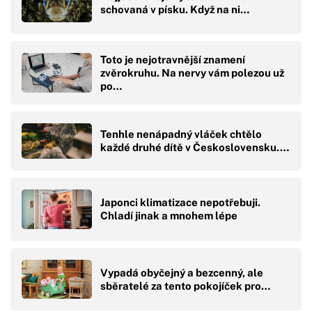
schovaná v písku. Když na ni…
Toto je nejotravnější znamení
zvěrokruhu. Na nervy vám polezou už
po…
Tenhle nenápadný vláček chtělo
každé druhé dítě v Československu.…
Japonci klimatizace nepotřebuji.
Chladí jinak a mnohem lépe
Vypadá obyčejný a bezcenný, ale
sběratelé za tento pokojíček pro…