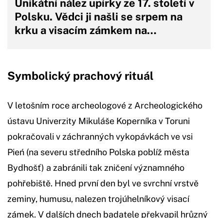
Unikátní nález upírky ze 17. století v
Polsku. Vědci ji našli se srpem na
krku a visacím zámkem na…
Symbolický prachový rituál
V letošním roce archeologové z Archeologického
ústavu Univerzity Mikuláše Koperníka v Toruni
pokračovali v záchranných vykopávkách ve vsi
Pień (na severu středního Polska poblíž města
Bydhošť) a zabránili tak zničení významného
pohřebiště. Hned první den byl ve svrchní vrstvě
zeminy, humusu, nalezen trojúhelníkový visací
zámek. V dalších dnech badatele překvapil hrůzný