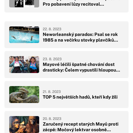
Pro pobavení lůzy recitoval…
22. 8. 2023
Neworleanský paradox: Psal se rok
1985 a na večírku stovky plavčíků…
23. 8. 2023
Mayové léčili špatné chování dost
drasticky: Čelem vypustili hloupou…
21. 8. 2023
TOP 5 největších hadů, kteří kdy žili
20. 8. 2023
Zaručený recept starých Mayů proti
zácpě: Močový lektvar osobně…