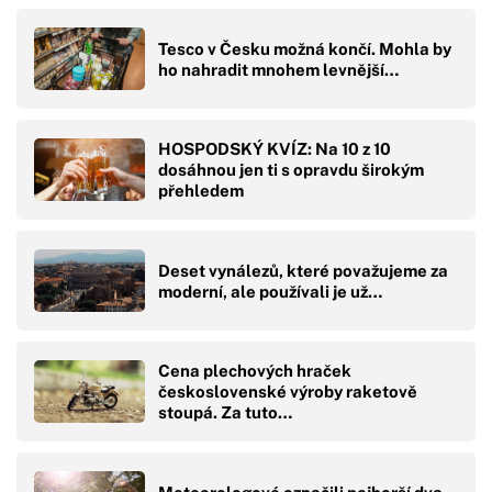
Tesco v Česku možná končí. Mohla by
ho nahradit mnohem levnější…
HOSPODSKÝ KVÍZ: Na 10 z 10
dosáhnou jen ti s opravdu širokým
přehledem
Deset vynálezů, které považujeme za
moderní, ale používali je už…
Cena plechových hraček
československé výroby raketově
stoupá. Za tuto…