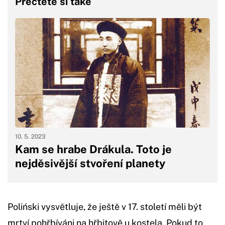
Přečtěte si také
10. 5. 2023
Kam se hrabe Drákula. Toto je
nejděsivější stvoření planety
Poliński vysvětluje, že ještě v 17. století měli být
mrtví pohřbíváni na hřbitově u kostela. Pokud to