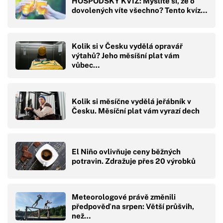
HOSPODSKÝ KVÍZ: Myslíte si, že o
dovolených víte všechno? Tento kvíz…
Kolik si v Česku vydělá opravář
výtahů? Jeho měsíšní plat vám
vůbec…
Kolik si měsíčne vydělá jeřábník v
Česku. Měsíční plat vám vyrazí dech
El Niño ovlivňuje ceny běžných
potravin. Zdražuje přes 20 výrobků
Meteorologové právě změnili
předpověď na srpen: Větší průšvih,
než…