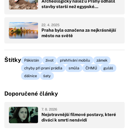
Archeologický nález u Prahy odhalil
stavby starší než egypské…
22. 4. 2025
Praha byla označena za nejkrásnější
město na světě
Štítky
Pákistán
život
přehřívání mobilu
zámek
chyby při praní prádla
smůla
ČHMÚ
guláš
dálnice
šaty
Doporučené články
7. 8. 2026
Nejotravnější filmové postavy, které
diváci k smrti nenávidí