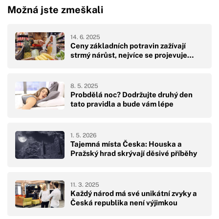
Možná jste zmeškali
14. 6. 2025
Ceny základních potravin zažívají
strmý nárůst, nejvíce se projevuje…
8. 5. 2025
Probdělá noc? Dodržujte druhý den
tato pravidla a bude vám lépe
1. 5. 2026
Tajemná místa Česka: Houska a
Pražský hrad skrývají děsivé příběhy
11. 3. 2025
Každý národ má své unikátní zvyky a
Česká republika není výjimkou