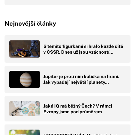
Nejnovější články
S těmito figurkami si hrálo každé dítě
v ČSSR. Dnes už jsou vzácností…
Jupiter je proti nim kulička na hraní.
Jak vypadají největší planety…
Jaké IQ má běžný Čech? V rámci
Evropy jsme pod průměrem