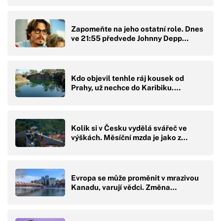
Zapomeňte na jeho ostatní role. Dnes
ve 21:55 předvede Johnny Depp…
Kdo objevil tenhle ráj kousek od
Prahy, už nechce do Karibiku.…
Kolik si v Česku vydělá svářeč ve
výškách. Měsíční mzda je jako z…
Evropa se může proměnit v mrazivou
Kanadu, varují vědci. Změna…