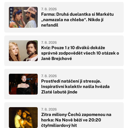
7. 8. 2026
Farma: Druhá duelantka si Markétu
„namazala na chleba“. Nikdo jí
nefandil
7. 8. 2026
Kvíz: Pouze 1 z 10 diváků dokáže
správně zodpovědět všech 10 otázek o
Janě Brejchové
7. 8. 2026
Prostředí natáčení ji stresuje.
Inspirativní kolektiv našla hvězda
Zlaté labutě jinde
7. 8. 2026
Zítra miliony Čechů zapomenou na
horka: Na Nově běží ve 20:20
čtyřmiliardový hit