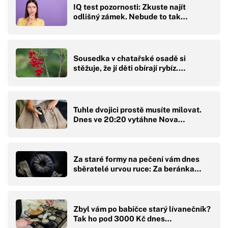
IQ test pozornosti: Zkuste najít
odlišný zámek. Nebude to tak…
Sousedka v chatařské osadě si
stěžuje, že jí děti obírají rybíz.…
Tuhle dvojici prostě musíte milovat.
Dnes ve 20:20 vytáhne Nova…
Za staré formy na pečení vám dnes
sběratelé urvou ruce: Za beránka…
Zbyl vám po babičce starý lívanečník?
Tak ho pod 3000 Kč dnes…