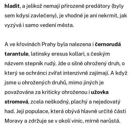
hladit
, a jelikož nemají přirozené predátory (byly
sem kdysi zavlečeny), je vhodné je ani nekrmit, jak
vyzývá i samo vedení města.
A ve křovinách Prahy byla nalezena i
černorudá
tarantule
, latinsky eresus kollari, s českým
názvem stepník rudý. Jde o silně ohrožený druh, o
který se ochránci zvířat intenzivně zajímají. A když
jsme u ohrožených druhů, mimo jiných je
považována za kriticky ohroženou i
užovka
stromová
, zcela neškodný, plachý a nejedovatý
had. Její populace, která obývá hlavně určité části
Moravy a zdržuje se v okolí vinic, mírně narůstá.