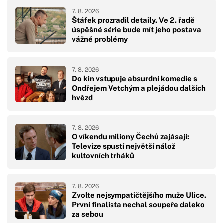
7. 8. 2026
Štáfek prozradil detaily. Ve 2. řadě
úspěšné série bude mít jeho postava
vážné problémy
7. 8. 2026
Do kin vstupuje absurdní komedie s
Ondřejem Vetchým a plejádou dalších
hvězd
7. 8. 2026
O víkendu miliony Čechů zajásají:
Televize spustí největší nálož
kultovních trháků
7. 8. 2026
Zvolte nejsympatičtějšího muže Ulice.
První finalista nechal soupeře daleko
za sebou