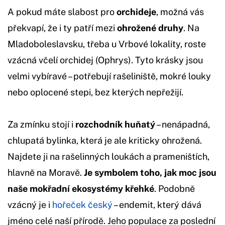
A pokud máte slabost pro
orchideje
, možná vás
překvapí, že i ty patří mezi
ohrožené druhy
. Na
Mladoboleslavsku, třeba u Vrbové lokality, roste
vzácná včelí orchidej (Ophrys). Tyto krásky jsou
velmi vybíravé – potřebují rašeliniště, mokré louky
nebo oplocené stepi, bez kterých nepřežijí.
Za zmínku stojí i
ro
z
chodník huňatý
– nenápadná,
chlupatá bylinka, která je ale kriticky ohrožená.
Najdete ji na rašelinných loukách a prameništích,
hlavně na Moravě.
Je symbolem toho, jak moc jsou
naše mokřadní ekosystémy křehké
. Podobně
vzácný je i
hořeček český
– endemit, který dává
jméno celé naší přírodě. Jeho populace za poslední