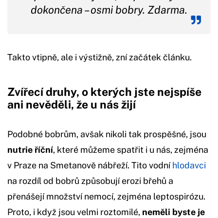
dokončena – osmi bobry. Zdarma.
Takto vtipně, ale i výstižně, zní začátek článku.
Zvířecí druhy, o kterých jste nejspíše
ani nevěděli, že u nás žijí
Podobné bobrům, avšak nikoli tak prospěšné, jsou
nutrie říční
, které můžeme spatřit i u nás, zejména
v Praze na Smetanově nábřeží. Tito vodní
hlodavci
na rozdíl od bobrů způsobují erozi břehů a
přenášejí množství nemocí, zejména leptospirózu.
Proto, i když jsou velmi roztomilé,
neměli byste je