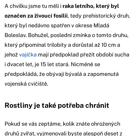
A chvilku jsme tu měli i
raka letního, který byl
označen za živoucí fosilii
, tedy prehistorický druh,
který byl nedávno spatřen v okrese Mladá
Boleslav. Bohužel, poslední zmínka o tomto druhu,
který připomínal trilobity a dorůstal až 10 cm a
jehož
vajíčka
mají předpoklad přežít období sucha
i dvacet let, je 15 let stará. Nicméně se
předpokládá, že obývají bývalá a zapomenutá
vojenská cvičiště.
Rostliny je také potřeba chránit
Pokud se vás zeptáme, kolik znáte ohrožených
druhů zvířat, vyjmenovali byste alespoň deset z