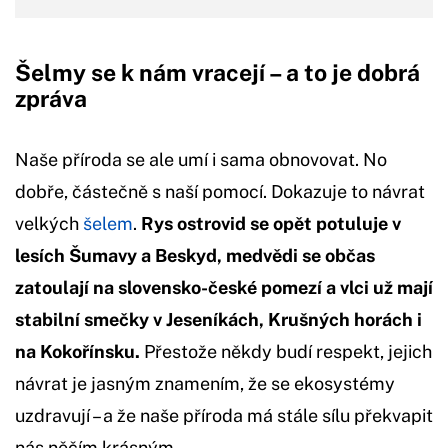
Šelmy se k nám vracejí – a to je dobrá
zpráva
Naše příroda se ale umí i sama obnovovat. No
dobře, částečně s naší pomocí. Dokazuje to návrat
velkých
šelem
.
Rys ostrovid se opět
potuluje
v
lesích Šumavy a Beskyd, medvědi se občas
zatoulají na
s
lovensko-české pomezí a vlci už mají
stabilní smečky v Jeseníkách, Krušných horách i
na Kokořínsku.
Přestože někdy budí respekt, jejich
návrat je jasným znamením, že se ekosystémy
uzdravují – a že naše příroda má stále sílu překvapit
nás něčím krásným.