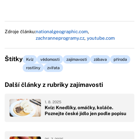
Zdroje článku:
nationalgeographic.com
,
zachranneprogramy.cz
,
youtube.com
Štítky
Kvíz
vědomosti
zajímavosti
zábava
příroda
rostliny
zvířata
Další články z rubriky zajímavosti
1. 8. 2025
Kvíz: Knedlíky, omáčky, koláče.
Poznejte české jídlo jen podle popisu