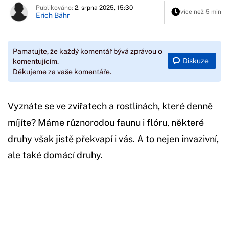
Publikováno:
2. srpna 2025, 15:30
více než 5 min
Erich Bähr
Pamatujte, že každý komentář bývá zprávou o
Diskuze
komentujícím.
Děkujeme za vaše komentáře.
Vyznáte se ve zvířatech a rostlinách, které denně
míjíte? Máme různorodou faunu i flóru, některé
druhy však jistě překvapí i vás. A to nejen invazivní,
ale také domácí druhy.
Začátek reklamy
Konec reklamy