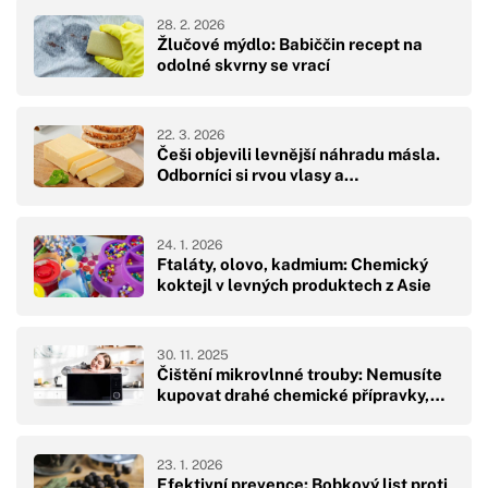
28. 2. 2026
Žlučové mýdlo: Babiččin recept na
odolné skvrny se vrací
22. 3. 2026
Češi objevili levnější náhradu másla.
Odborníci si rvou vlasy a…
24. 1. 2026
Ftaláty, olovo, kadmium: Chemický
koktejl v levných produktech z Asie
30. 11. 2025
Čištění mikrovlnné trouby: Nemusíte
kupovat drahé chemické přípravky,…
23. 1. 2026
Efektivní prevence: Bobkový list proti