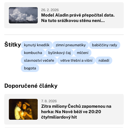
26. 2. 2026
Model Aladin právě přepočítal data.
Na tuto srážkovou stěnu není…
Štítky
kynutý knedlík
zimní pneumatiky
babiččiny rady
kombucha
bylinkový čaj
mlčení
slavnoství večeře
větve třešní a višní
náledí
bogota
Doporučené články
7. 8. 2026
Zítra miliony Čechů zapomenou na
horka: Na Nově běží ve 20:20
čtyřmiliardový hit