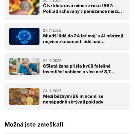
26. 7. 2025
Čtvrtdolarová mince z roku 1967:
Poklad schovaný v peněžence mezi…
27. 7. 2025
Mladší lidé do 24 let mají s AI nástroji
nejvíce zkušenost, lidé nad…
24. 7. 2025
65letá žena přišla kvůli falešné
investiční nabídce o více než 3,7…
24. 7. 2025
Mezi běžnými 2€ mincemi se
nenápadně skrývají poklady
Možná jste zmeškali