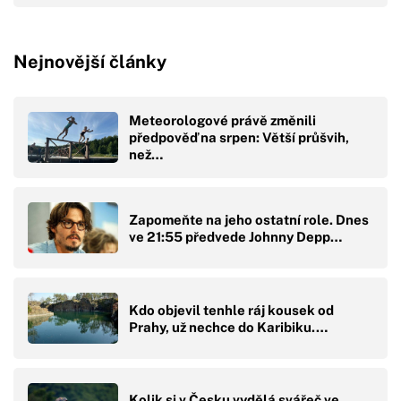
Nejnovější články
Meteorologové právě změnili
předpověď na srpen: Větší průšvih,
než…
Zapomeňte na jeho ostatní role. Dnes
ve 21:55 předvede Johnny Depp…
Kdo objevil tenhle ráj kousek od
Prahy, už nechce do Karibiku.…
Kolik si v Česku vydělá svářeč ve