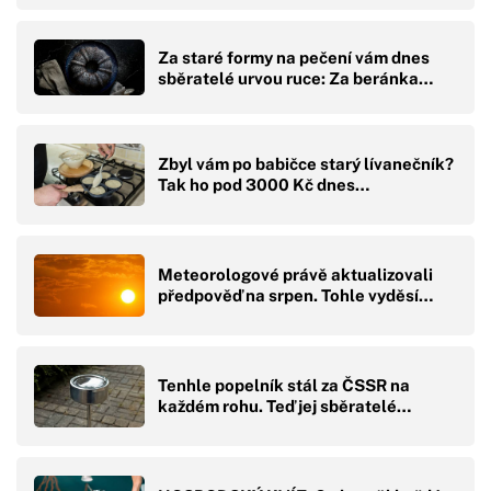
Za staré formy na pečení vám dnes
sběratelé urvou ruce: Za beránka…
Zbyl vám po babičce starý lívanečník?
Tak ho pod 3000 Kč dnes…
Meteorologové právě aktualizovali
předpověď na srpen. Tohle vyděsí…
Tenhle popelník stál za ČSSR na
každém rohu. Teď jej sběratelé…