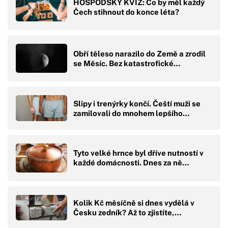
HOSPODSKÝ KVÍZ: Co by měl každý
Čech stihnout do konce léta?
Obří těleso narazilo do Země a zrodil
se Měsíc. Bez katastrofické…
Slipy i trenýrky končí. Čeští muži se
zamilovali do mnohem lepšího…
Tyto velké hrnce byl dříve nutností v
každé domácnosti. Dnes za ně…
Kolik Kč měsíčně si dnes vydělá v
Česku zedník? Až to zjistíte,…