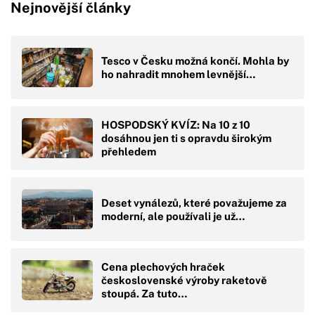
Nejnovější články
Tesco v Česku možná končí. Mohla by
ho nahradit mnohem levnější…
HOSPODSKÝ KVÍZ: Na 10 z 10
dosáhnou jen ti s opravdu širokým
přehledem
Deset vynálezů, které považujeme za
moderní, ale používali je už…
Cena plechových hraček
československé výroby raketově
stoupá. Za tuto…