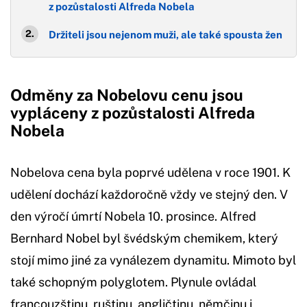
z pozůstalosti Alfreda Nobela
Držiteli jsou nejenom muži, ale také spousta žen
Odměny za Nobelovu cenu jsou
vypláceny z pozůstalosti Alfreda
Nobela
Nobelova cena byla poprvé udělena v roce 1901. K
udělení dochází každoročně vždy ve stejný den. V
den výročí úmrtí Nobela 10. prosince. Alfred
Bernhard Nobel byl švédským chemikem, který
stojí mimo jiné za vynálezem dynamitu. Mimoto byl
také schopným polyglotem. Plynule ovládal
francouzštinu, ruštinu, angličtinu, němčinu i