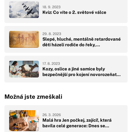
18. 9. 2023
Kvíz: Co víte o 2. světové válce
29. 8. 2023
Slepé, hluché, mentálně retardované
děti házeli rodiče do řeky,…
17. 8. 2023
Kozy, oslice a jiné samice byly
bezpečnější pro kojení novorozeňat…
Možná jste zmeškali
26. 3. 2026
Malá hra Jen počkej, zajíci!, která
bavila celé generace: Dnes se…