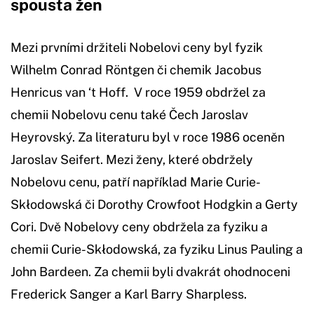
spousta žen
Mezi prvními držiteli Nobelovi ceny byl fyzik
Wilhelm Conrad Röntgen či chemik Jacobus
Henricus van ‘t Hoff. V roce 1959 obdržel za
chemii Nobelovu cenu také Čech Jaroslav
Heyrovský. Za literaturu byl v roce 1986 oceněn
Jaroslav Seifert. Mezi ženy, které obdržely
Nobelovu cenu, patří například Marie Curie-
Skłodowská či Dorothy Crowfoot Hodgkin a Gerty
Cori. Dvě Nobelovy ceny obdržela za fyziku a
chemii Curie-Skłodowská, za fyziku Linus Pauling a
John Bardeen. Za chemii byli dvakrát ohodnoceni
Frederick Sanger a Karl Barry Sharpless.