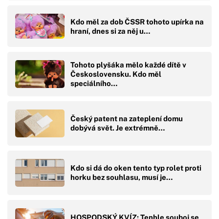
Kdo měl za dob ČSSR tohoto upírka na
hraní, dnes si za něj u…
Tohoto plyšáka mělo každé dítě v
Československu. Kdo měl
speciálního…
Český patent na zateplení domu
dobývá svět. Je extrémně…
Kdo si dá do oken tento typ rolet proti
horku bez souhlasu, musí je…
HOSPODSKÝ KVÍZ: Tenhle souboj se