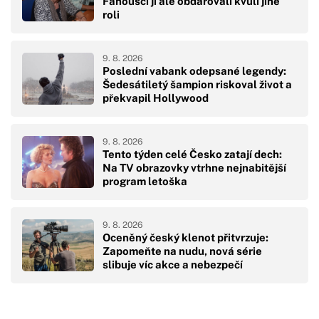
Fanoušci ji ale obdarovali kvůli jiné
roli
9. 8. 2026
Poslední vabank odepsané legendy:
Šedesátiletý šampion riskoval život a
překvapil Hollywood
9. 8. 2026
Tento týden celé Česko zatají dech:
Na TV obrazovky vtrhne nejnabitější
program letoška
9. 8. 2026
Oceněný český klenot přitvrzuje:
Zapomeňte na nudu, nová série
slibuje víc akce a nebezpečí