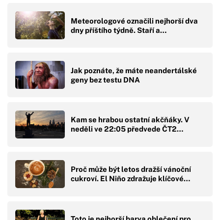
Meteorologové označili nejhorší dva
dny příštího týdně. Staří a…
Jak poznáte, že máte neandertálské
geny bez testu DNA
Kam se hrabou ostatní akčňáky. V
neděli ve 22:05 předvede ČT2…
Proč může být letos dražší vánoční
cukroví. El Niño zdražuje klíčové…
Toto je nejhorší barva oblečení pro