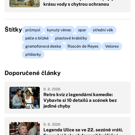
krásu vody s chytrou ochranou
Štítky
průmysl
kynutý věnec
opar
střední věk
péče o blízké
plastové krabičky
gramofonová deska
Roscón de Reyes
Velorex
přídavky
Doporučené články
9. 8. 2026
Retro kvíz z legendární komedie:
Vybavte si 10 detailů a scének bez
jediné chyby
9. 8. 2026
Legenda Ulice se ve 22. sezóně vrátí.