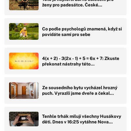
ženy pro padesátce. České…
Co podle psychologů znamená, když si
povídáte sami pro sebe
4(x + 2) - 3(2x - 1) + 5 = 6x + 7: Zkuste
překonat nástrahy této…
Ze sousedního bytu vycházel hrozný
puch. Vyrazili jsme dveře a čekal…
Tenhle trhák milují všechny Husákovy
děti. Dnes v 16:25 vytáhne Nova…