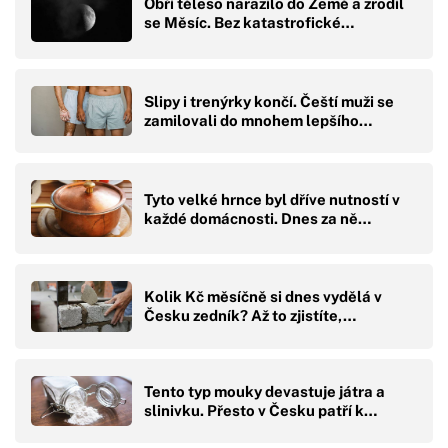
Obří těleso narazilo do Země a zrodil
se Měsíc. Bez katastrofické…
Slipy i trenýrky končí. Čeští muži se
zamilovali do mnohem lepšího…
Tyto velké hrnce byl dříve nutností v
každé domácnosti. Dnes za ně…
Kolik Kč měsíčně si dnes vydělá v
Česku zedník? Až to zjistíte,…
Tento typ mouky devastuje játra a
slinivku. Přesto v Česku patří k…