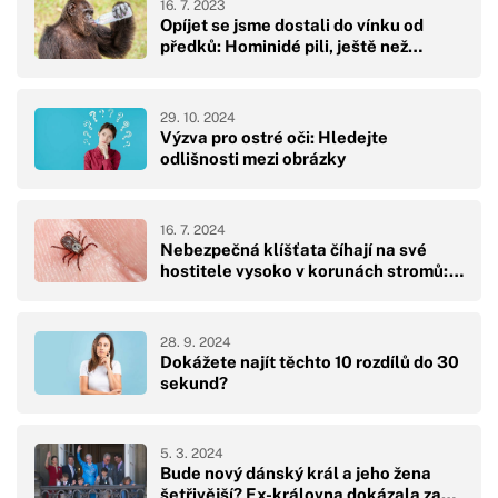
16. 7. 2023
Opíjet se jsme dostali do vínku od
předků: Hominidé pili, ještě než…
29. 10. 2024
Výzva pro ostré oči: Hledejte
odlišnosti mezi obrázky
16. 7. 2024
Nebezpečná klíšťata číhají na své
hostitele vysoko v korunách stromů:…
28. 9. 2024
Dokážete najít těchto 10 rozdílů do 30
sekund?
5. 3. 2024
Bude nový dánský král a jeho žena
šetřivější? Ex-královna dokázala za…