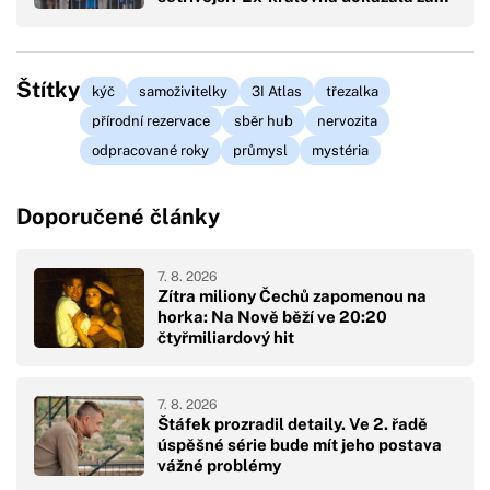
Štítky
kýč
samoživitelky
3I Atlas
třezalka
přírodní rezervace
sběr hub
nervozita
odpracované roky
průmysl
mystéria
Doporučené články
7. 8. 2026
Zítra miliony Čechů zapomenou na
horka: Na Nově běží ve 20:20
čtyřmiliardový hit
7. 8. 2026
Štáfek prozradil detaily. Ve 2. řadě
úspěšné série bude mít jeho postava
vážné problémy