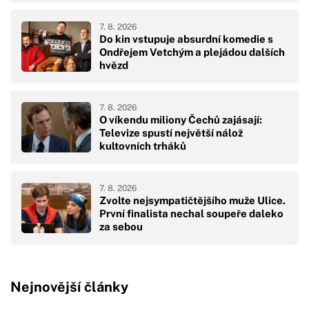
7. 8. 2026
Do kin vstupuje absurdní komedie s
Ondřejem Vetchým a plejádou dalších
hvězd
7. 8. 2026
O víkendu miliony Čechů zajásají:
Televize spustí největší nálož
kultovních trháků
7. 8. 2026
Zvolte nejsympatičtějšího muže Ulice.
První finalista nechal soupeře daleko
za sebou
Nejnovější články