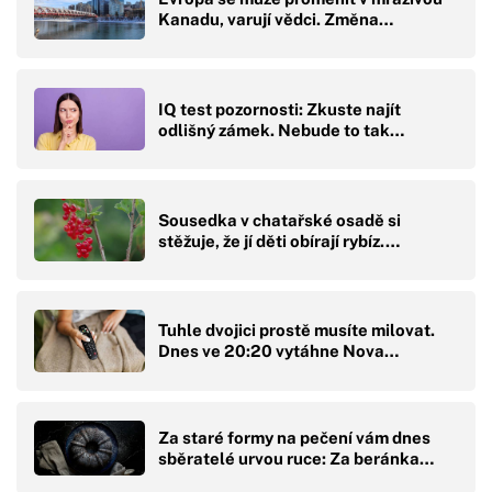
Kanadu, varují vědci. Změna…
IQ test pozornosti: Zkuste najít
odlišný zámek. Nebude to tak…
Sousedka v chatařské osadě si
stěžuje, že jí děti obírají rybíz.…
Tuhle dvojici prostě musíte milovat.
Dnes ve 20:20 vytáhne Nova…
Za staré formy na pečení vám dnes
sběratelé urvou ruce: Za beránka…