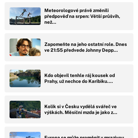
Meteorologové právě změnili
předpověď na srpen: Větší průšvih,
než…
Zapomeňte na jeho ostatní role. Dnes
ve 21:55 předvede Johnny Depp…
Kdo objevil tenhle ráj kousek od
Prahy, už nechce do Karibiku.…
Kolik si v Česku vydělá svářeč ve
výškách. Měsíční mzda je jako z…
Evropa se může proměnit v mrazivou