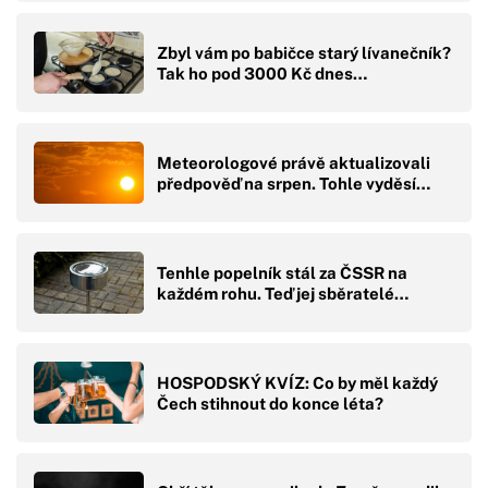
Zbyl vám po babičce starý lívanečník?
Tak ho pod 3000 Kč dnes…
Meteorologové právě aktualizovali
předpověď na srpen. Tohle vyděsí…
Tenhle popelník stál za ČSSR na
každém rohu. Teď jej sběratelé…
HOSPODSKÝ KVÍZ: Co by měl každý
Čech stihnout do konce léta?