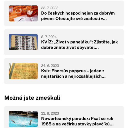
22. 7. 2023
Do českých hospod nejen za dobrým
pivem: Otestujte své znalosti v…
8. 7. 2024
KVÍZ: „Život v paneláku“: Zjistěte, jak
dobře znáte život obyvatel…
24. 6. 2023
Kvíz: Ebersův papyrus – jeden z
nejstarších a nejrozsáhlejších…
Možná jste zmeškali
22. 8. 2023
Neworleanský paradox: Psal se rok
1985 a na večírku stovky plavčíků…