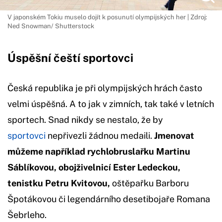
V japonském Tokiu muselo dojít k posunutí olympijských her | Zdroj:
Ned Snowman/ Shutterstock
Úspěšní čeští sportovci
Česká republika je při olympijských hrách často
velmi úspěšná. A to jak v zimních, tak také v letních
sportech. Snad nikdy se nestalo, že by
sportovci
nepřivezli žádnou medaili.
Jmenovat
můžeme například rychlobruslařku Martinu
Sáblíkovou, obojživelnicí Ester Ledeckou,
tenistku Petru Kvitovou,
oštěpařku Barboru
Špotákovou či legendárního desetibojaře Romana
Šebrleho.