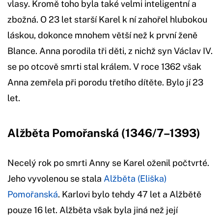
vlasy. Kromě toho byla také velmi inteligentní a
zbožná. O 23 let starší Karel k ní zahořel hlubokou
láskou, dokonce mnohem větší než k první ženě
Blance. Anna porodila tři děti, z nichž syn Václav IV.
se po otcově smrti stal králem. V roce 1362 však
Anna zemřela při porodu třetího dítěte. Bylo jí 23
let.
Alžběta Pomořanská (1346/7–1393)
Necelý rok po smrti Anny se Karel oženil počtvrté.
Jeho vyvolenou se stala
Alžběta (Eliška)
Pomořanská
. Karlovi bylo tehdy 47 let a Alžbětě
pouze 16 let. Alžběta však byla jiná než její