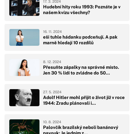
17. 3. 2024
Hudební hity roku 1993: Poznáte je v
našem kvízu všechny?
16. 11. 2024
eši tuhle hádanku podceňují. A pak
marně hledají 10 rozdílů
8. 12. 2024
Přesuňte zápalky na správné místo.
Jen 30 % lidí to zvládne do 50…
27. 5. 2024
Adolf Hitler mohl přijít o život již v roce
1944: Zradu plánovali i…
10. 8. 2024
Palovčík brazilský neboli banánový
pavouk: Je jedním z…