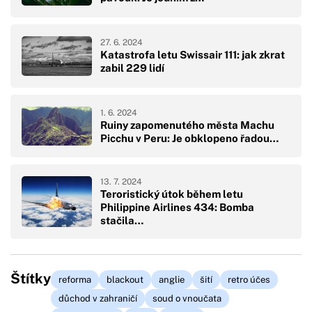
27. 6. 2024
Katastrofa letu Swissair 111: jak zkrat
zabil 229 lidí
1. 6. 2024
Ruiny zapomenutého města Machu
Picchu v Peru: Je obklopeno řadou…
13. 7. 2024
Teroristický útok během letu
Philippine Airlines 434: Bomba
stačila…
Štítky
reforma
blackout
anglie
šití
retro účes
důchod v zahraničí
soud o vnoučata