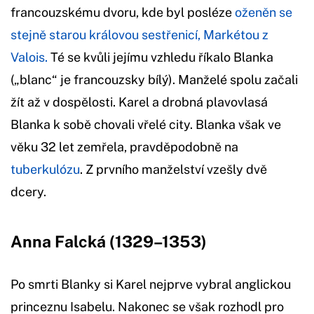
francouzskému dvoru, kde byl posléze
oženěn se
stejně starou královou sestřenicí, Markétou z
Valois.
Té se kvůli jejímu vzhledu říkalo Blanka
(„blanc“ je francouzsky bílý). Manželé spolu začali
žít až v dospělosti. Karel a drobná plavovlasá
Blanka k sobě chovali vřelé city. Blanka však ve
věku 32 let zemřela, pravděpodobně na
tuberkulózu
. Z prvního manželství vzešly dvě
dcery.
Anna Falcká (1329–1353)
Po smrti Blanky si Karel nejprve vybral anglickou
princeznu Isabelu. Nakonec se však rozhodl pro