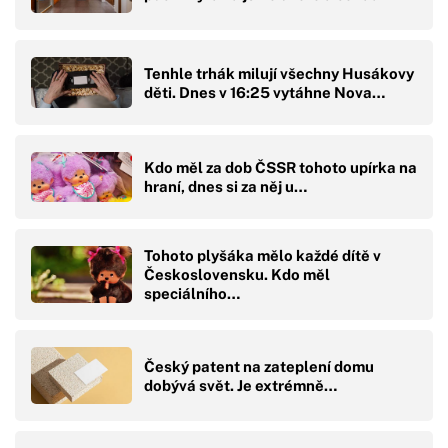
Tenhle trhák milují všechny Husákovy
děti. Dnes v 16:25 vytáhne Nova…
Kdo měl za dob ČSSR tohoto upírka na
hraní, dnes si za něj u…
Tohoto plyšáka mělo každé dítě v
Československu. Kdo měl
speciálního…
Český patent na zateplení domu
dobývá svět. Je extrémně…