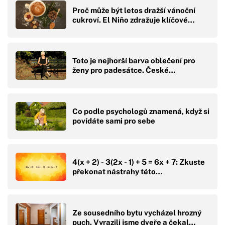
Proč může být letos dražší vánoční
cukroví. El Niño zdražuje klíčové…
Toto je nejhorší barva oblečení pro
ženy pro padesátce. České…
Co podle psychologů znamená, když si
povídáte sami pro sebe
4(x + 2) - 3(2x - 1) + 5 = 6x + 7: Zkuste
překonat nástrahy této…
Ze sousedního bytu vycházel hrozný
puch. Vyrazili jsme dveře a čekal…