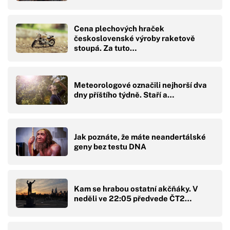
Cena plechových hraček
československé výroby raketově
stoupá. Za tuto…
Meteorologové označili nejhorší dva
dny příštího týdně. Staří a…
Jak poznáte, že máte neandertálské
geny bez testu DNA
Kam se hrabou ostatní akčňáky. V
neděli ve 22:05 předvede ČT2…