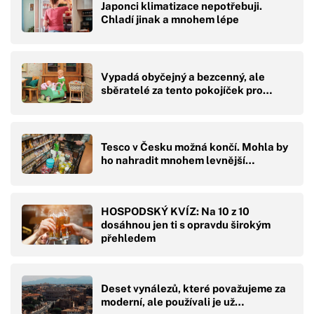
Japonci klimatizace nepotřebuji.
Chladí jinak a mnohem lépe
Vypadá obyčejný a bezcenný, ale
sběratelé za tento pokojíček pro…
Tesco v Česku možná končí. Mohla by
ho nahradit mnohem levnější…
HOSPODSKÝ KVÍZ: Na 10 z 10
dosáhnou jen ti s opravdu širokým
přehledem
Deset vynálezů, které považujeme za
moderní, ale používali je už…