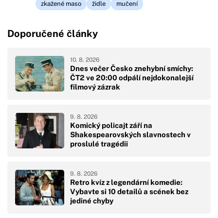
zkažené maso
židle
mučení
Doporučené články
10. 8. 2026
Dnes večer Česko znehybní smíchy:
ČT2 ve 20:00 odpálí nejdokonalejší
filmový zázrak
9. 8. 2026
Komický policajt září na
Shakespearovských slavnostech v
proslulé tragédii
9. 8. 2026
Retro kvíz z legendární komedie:
Vybavte si 10 detailů a scének bez
jediné chyby