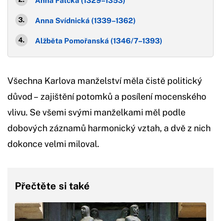
Anna Falcká (1329–1353)
Anna Svídnická (1339–1362)
Alžběta Pomořanská (1346/7–1393)
Všechna Karlova manželství měla čistě politický
důvod – zajištění potomků a posílení mocenského
vlivu. Se všemi svými manželkami měl podle
dobových záznamů harmonický vztah, a dvě z nich
dokonce velmi miloval.
Přečtěte si také