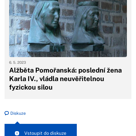
6. 5. 2023
Alžběta Pomořanská: poslední žena
Karla IV., vládla neuvěřitelnou
fyzickou silou
Diskuze
Vstoupit do diskuze