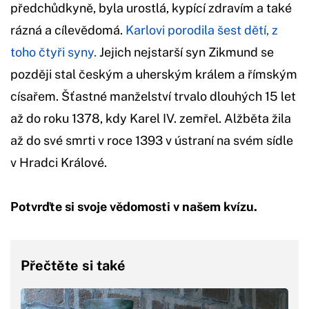
předchůdkyně, byla urostlá, kypící zdravím a také
rázná a cílevědomá.
Karlovi porodila šest dětí, z
toho čtyři syny.
Jejich nejstarší syn Zikmund se
později stal českým a uherským králem a římským
císařem. Šťastné manželství trvalo dlouhých 15 let
až do roku 1378, kdy Karel IV. zemřel. Alžběta žila
až do své smrti v roce 1393 v ústraní na svém sídle
v Hradci Králové.
Potvrďte si svoje vědomosti v našem kvízu.
Přečtěte si také