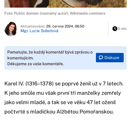
Foto: Public domain (neznámý autor), Wikimedia commons
Aktualizováno:
29. června 2024, 06:50
3 min
Mgr. Lucie Sobotová
Pamatujte, že každý komentář bývá zprávou o
Diskuze
komentujícím.
Děkujeme za vaše komentáře.
Karel IV. (1316–1378) se poprvé ženil už v 7 letech.
K jeho smůle mu však první tři manželky zemřely
jako velmi mladé, a tak se ve věku 47 let oženil
počtvrté s mladičkou Alžbětou Pomořanskou.
Začátek reklamy