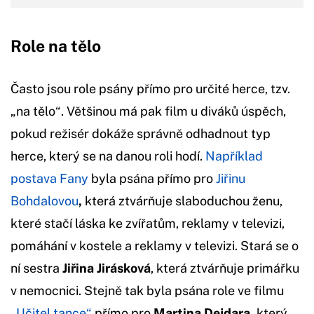
Role na tělo
Často jsou role psány přímo pro určité herce, tzv.
„na tělo“. Většinou má pak film u diváků úspěch,
pokud režisér dokáže správně odhadnout typ
herce, který se na danou roli hodí.
Například
postava Fany
byla psána přímo pro
Jiřinu
Bohdalovou
,
která ztvárňuje slaboduchou ženu,
které stačí láska ke zvířatům, reklamy v televizi,
pomáhání v kostele a reklamy v televizi. Stará se o
ní sestra
Jiřina Jirásková
, která ztvárňuje primářku
v nemocnici. Stejně tak byla psána role ve filmu
„
Učitel tance“
přímo pro
Martina Dejdara,
který