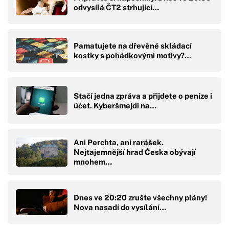
odvysílá ČT2 strhující…
Pamatujete na dřevěné skládací
kostky s pohádkovými motivy?…
Stačí jedna zpráva a přijdete o peníze i
účet. Kyberšmejdi na…
Ani Perchta, ani rarášek.
Nejtajemnější hrad Česka obývají
mnohem…
Dnes ve 20:20 zrušte všechny plány!
Nova nasadí do vysílání…