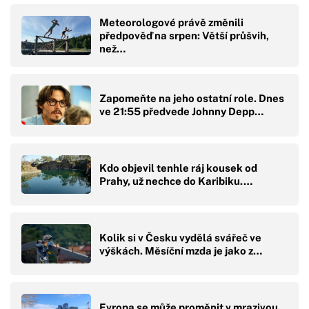
Meteorologové právě změnili
předpověď na srpen: Větší průšvih,
než…
Zapomeňte na jeho ostatní role. Dnes
ve 21:55 předvede Johnny Depp…
Kdo objevil tenhle ráj kousek od
Prahy, už nechce do Karibiku.…
Kolik si v Česku vydělá svářeč ve
výškách. Měsíční mzda je jako z…
Evropa se může proměnit v mrazivou