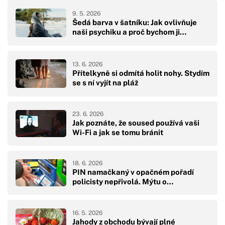
9. 5. 2026
Šedá barva v šatníku: Jak ovlivňuje
naši psychiku a proč bychom ji…
13. 6. 2026
Přítelkyně si odmítá holit nohy. Stydím
se s ní vyjít na pláž
23. 6. 2026
Jak poznáte, že soused používá vaši
Wi-Fi a jak se tomu bránit
18. 6. 2026
PIN namačkaný v opačném pořadí
policisty nepřivolá. Mýtu o…
16. 5. 2026
Jahody z obchodu bývají plné