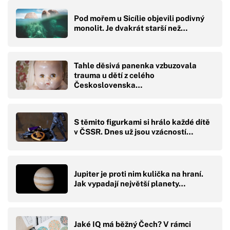
Pod mořem u Sicílie objevili podivný
monolit. Je dvakrát starší než…
Tahle děsivá panenka vzbuzovala
trauma u dětí z celého
Československa…
S těmito figurkami si hrálo každé dítě
v ČSSR. Dnes už jsou vzácností…
Jupiter je proti nim kulička na hraní.
Jak vypadají největší planety…
Jaké IQ má běžný Čech? V rámci