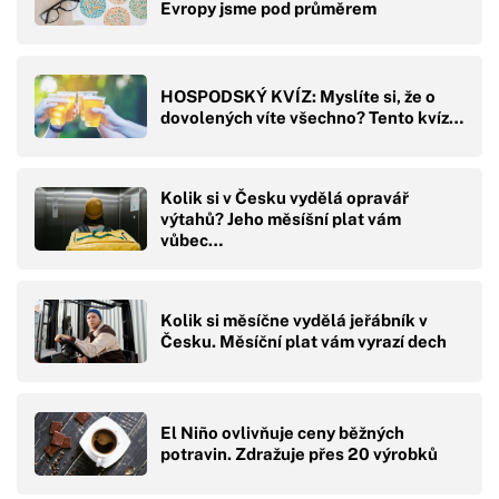
Evropy jsme pod průměrem
HOSPODSKÝ KVÍZ: Myslíte si, že o
dovolených víte všechno? Tento kvíz…
Kolik si v Česku vydělá opravář
výtahů? Jeho měsíšní plat vám
vůbec…
Kolik si měsíčne vydělá jeřábník v
Česku. Měsíční plat vám vyrazí dech
El Niño ovlivňuje ceny běžných
potravin. Zdražuje přes 20 výrobků