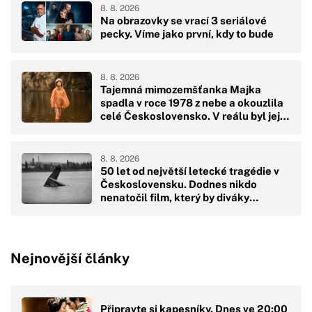
8. 8. 2026
Na obrazovky se vrací 3 seriálové
pecky. Víme jako první, kdy to bude
8. 8. 2026
Tajemná mimozemšťanka Majka
spadla v roce 1978 z nebe a okouzlila
celé Československo. V reálu byl její
pád hodně drsný
8. 8. 2026
50 let od největší letecké tragédie v
Československu. Dodnes nikdo
nenatočil film, který by diváky
přikoval k obrazovkám
Nejnovější články
Připravte si kapesníky. Dnes ve 20:00