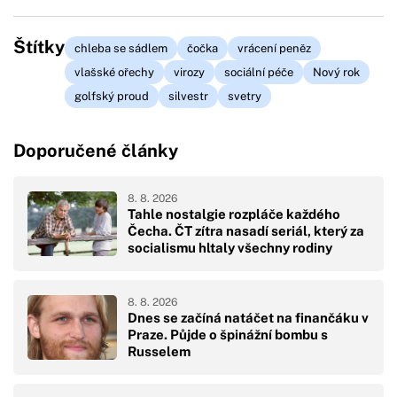
Štítky
chleba se sádlem
čočka
vrácení peněz
vlašské ořechy
virozy
sociální péče
Nový rok
golfský proud
silvestr
svetry
Doporučené články
8. 8. 2026
Tahle nostalgie rozpláče každého
Čecha. ČT zítra nasadí seriál, který za
socialismu hltaly všechny rodiny
8. 8. 2026
Dnes se začíná natáčet na finančáku v
Praze. Půjde o špinážní bombu s
Russelem