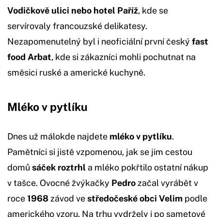
Vodičkově ulici nebo hotel Paříž
, kde se
servírovaly francouzské delikatesy.
Nezapomenutelný byl i neoficiální první český
fast
food Arbat
, kde si zákazníci mohli pochutnat na
směsici ruské a americké kuchyně.
Mléko v pytlíku
Dnes už málokde najdete
mléko v pytlíku
.
Pamětníci si jistě vzpomenou, jak se jim cestou
domů
sáček roztrhl
a mléko pokřtilo ostatní nákup
v tašce. Ovocné žvýkačky
Pedro
začal vyrábět v
roce
1968
závod ve
středočeské obci Velim
podle
amerického vzoru. Na trhu vydržely i po sametové