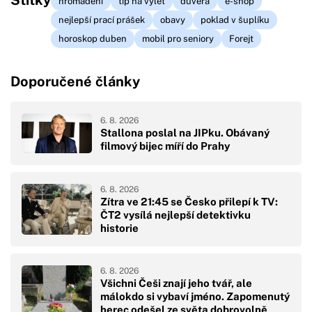
Štítky
hromadění
tip na výlet
důvěra
e-shop
nejlepší prací prášek
obavy
poklad v šuplíku
horoskop duben
mobil pro seniory
Forejt
Doporučené články
6. 8. 2026
Stallona poslal na JIPku. Obávaný
filmový bijec míří do Prahy
6. 8. 2026
Zítra ve 21:45 se Česko přilepí k TV:
ČT2 vysílá nejlepší detektivku
historie
6. 8. 2026
Všichni Češi znají jeho tvář, ale
málokdo si vybaví jméno. Zapomenutý
herec odešel ze světa dobrovolně