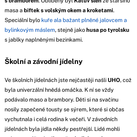
s bramborem
. Oblíbený byl
Katův šleh
ze staršího
masa a
biftek s volským okem a kroketami
.
Speciální bylo
kuře ala bažant plněné jalovcem a
bylinkovým máslem
, stejně jako
husa po tyrolsku
s jablky naplněnými bezinkami.
Školní a závodní jídelny
Ve školních jídelnách jste nejčastěji našli
UHO
, což
byla univerzální hnědá omáčka. K ní se vždy
podávalo maso a brambory. Děti si na svačinu
nosily zapečené tousty se sýrem, které si občas
vychutnala i celá rodina k večeři. V závodních
jídelnách byla jídla někdy pestřejší. Lidé mohli