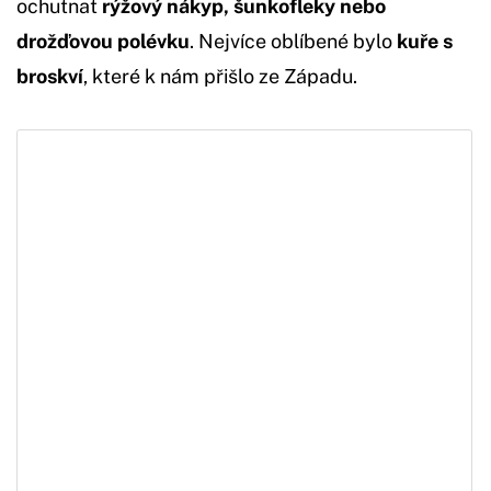
ochutnat
rýžový nákyp, šunkofleky nebo
drožďovou polévku
. Nejvíce oblíbené bylo
kuře s
broskví
, které k nám přišlo ze Západu.