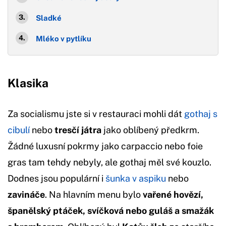
Sladké
Mléko v pytlíku
Klasika
Za socialismu jste si v restauraci mohli dát
gothaj s
cibulí
nebo
tresčí játra
jako oblíbený předkrm.
Žádné luxusní pokrmy jako carpaccio nebo foie
gras tam tehdy nebyly, ale gothaj měl své kouzlo.
Dodnes jsou populární i
šunka v aspiku
nebo
zavináče
. Na hlavním menu bylo
vařené hovězí,
španělský ptáček, svíčková nebo guláš a smažák