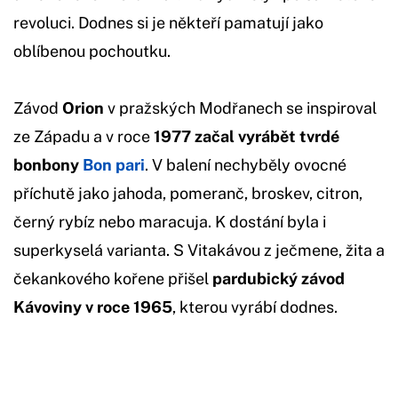
revoluci. Dodnes si je někteří pamatují jako
oblíbenou pochoutku.
Závod
Orion
v pražských Modřanech se inspiroval
ze Západu a v roce
1977 začal vyrábět tvrdé
bonbony
Bon pari
. V balení nechyběly ovocné
příchutě jako jahoda, pomeranč, broskev, citron,
černý rybíz nebo maracuja. K dostání byla i
superkyselá varianta. S Vitakávou z ječmene, žita a
čekankového kořene přišel
pardubický závod
Kávoviny v roce 1965
, kterou vyrábí dodnes.