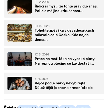
21. 2. 2026
Řidiči si myslí, že tohle pravidlo znají.
Policie má jinou zkušenost…
31. 3. 2026
Tohohle zpěváka v devadesátkách
milovalo celé Česko. Kdo najde
doma…
17. 3. 2026
Práce na moři láká na vysoké platy:
Na ropnou plošinu se lze dostat i…
5. 4. 2026
Vejce podle barvy nevybírejte:
Důležitější je chov a krmení slepic