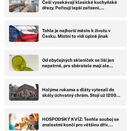
Češi vysekávají klasické kuchyňské
dřezy. Pořizují lepší zařízení,…
Tohle je nejhorší město k životu v
Česku. Místní to vidí úplně jinak
Od obyčejných skleniček se liší jen
nepatrně, pro sběratele mají ale…
Holýma rukama a dláty vytesali do
skály úchvatný chrám. Stojí už 1200…
HOSPODSKÝ KVÍZ: Tenhle souboj se
znalostmi končí pro většinu dřív,…