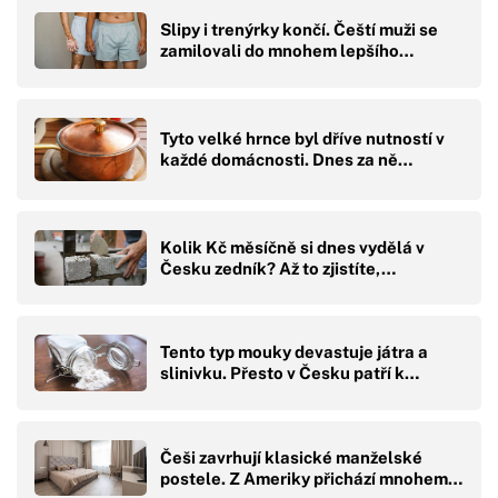
Slipy i trenýrky končí. Čeští muži se
zamilovali do mnohem lepšího…
Tyto velké hrnce byl dříve nutností v
každé domácnosti. Dnes za ně…
Kolik Kč měsíčně si dnes vydělá v
Česku zedník? Až to zjistíte,…
Tento typ mouky devastuje játra a
slinivku. Přesto v Česku patří k…
Češi zavrhují klasické manželské
postele. Z Ameriky přichází mnohem…