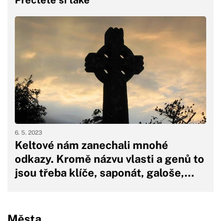
6. 5. 2023
Keltové nám zanechali mnohé
odkazy. Kromě názvu vlasti a genů to
jsou třeba klíče, saponát, galoše,…
Města