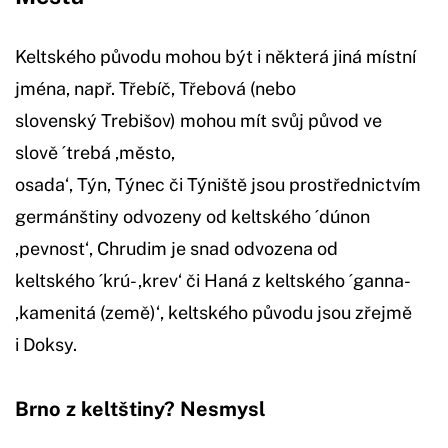
Keltského původu mohou být i některá jiná místní
jména, např. Třebíč, Třebová (nebo
slovenský Trebišov) mohou mít svůj původ ve
slově ´trebá ‚město,
osada‘, Týn, Týnec či Týniště jsou prostřednictvím
germánštiny odvozeny od keltského ´dúnon
‚pevnost‘, Chrudim je snad odvozena od
keltského ´krú- ‚krev‘ či Haná z keltského ´ganna-
‚kamenitá (země)‘, keltského původu jsou zřejmě
i Doksy.
Brno z keltštiny? Nesmysl