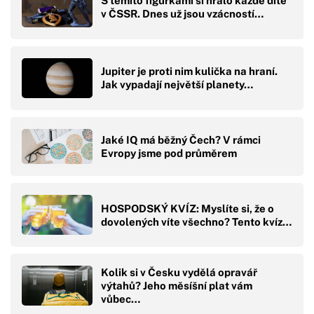
S těmito figurkami si hrálo každé dítě
v ČSSR. Dnes už jsou vzácností…
Jupiter je proti nim kulička na hraní.
Jak vypadají největší planety…
Jaké IQ má běžný Čech? V rámci
Evropy jsme pod průměrem
HOSPODSKÝ KVÍZ: Myslíte si, že o
dovolených víte všechno? Tento kvíz…
Kolik si v Česku vydělá opravář
výtahů? Jeho měsíšní plat vám
vůbec…