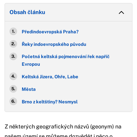
Obsah článku
Předindoevropská Praha?
Řeky indoevropského původu
Početná keltská pojmenování řek napříč
Evropou
Keltská Jizera, Ohře, Labe
Města
Brno z keltštiny? Nesmysl
Z některých geografických názvů (geonym) na
našem území se můžeme dozvědět i něco o