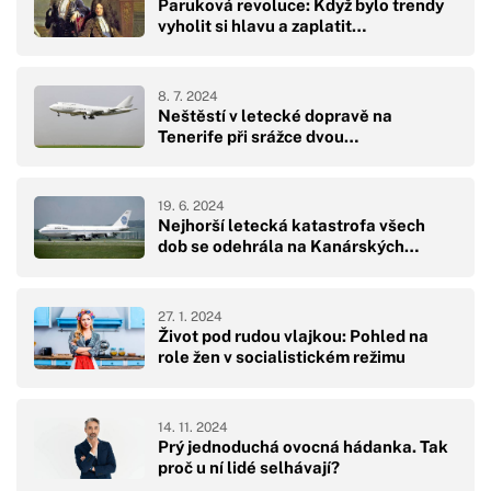
Paruková revoluce: Když bylo trendy
vyholit si hlavu a zaplatit…
8. 7. 2024
Neštěstí v letecké dopravě na
Tenerife při srážce dvou…
19. 6. 2024
Nejhorší letecká katastrofa všech
dob se odehrála na Kanárských…
27. 1. 2024
Život pod rudou vlajkou: Pohled na
role žen v socialistickém režimu
14. 11. 2024
Prý jednoduchá ovocná hádanka. Tak
proč u ní lidé selhávají?