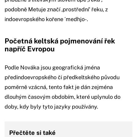
podobně Metuje značí ‚prostřední‘ řeku, z
indoevropského kořene ´medhjo-.
Početná keltská pojmenování řek
napříč Evropou
Podle Nováka jsou geografická jména
předindoevropského či předkeltského původu
poměrně vzácná, tento fakt je dán zejména
dlouhým časovým obdobím, které uplynulo do
doby, kdy byly tyto jazyky používány.
Přečtěte si také