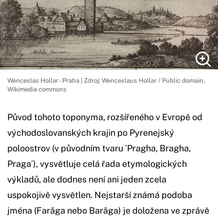
Wenceslas Hollar - Praha | Zdroj: Wenceslaus Hollar / Public domain,
Wikimedia commons
Původ tohoto toponyma, rozšířeného v Evropě od
východoslovanských krajin po Pyrenejský
poloostrov (v původním tvaru ´Pragha, Bragha,
Praga´), vysvětluje celá řada etymologických
výkladů, ale dodnes není ani jeden zcela
uspokojivě vysvětlen. Nejstarší známá podoba
jména (Farāga nebo Barāga) je doložena ve zprávě