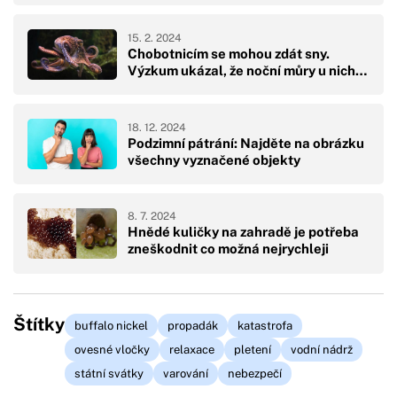
15. 2. 2024
Chobotnicím se mohou zdát sny.
Výzkum ukázal, že noční můry u nich…
18. 12. 2024
Podzimní pátrání: Najděte na obrázku
všechny vyznačené objekty
8. 7. 2024
Hnědé kuličky na zahradě je potřeba
zneškodnit co možná nejrychleji
Štítky
buffalo nickel
propadák
katastrofa
ovesné vločky
relaxace
pletení
vodní nádrž
státní svátky
varování
nebezpečí