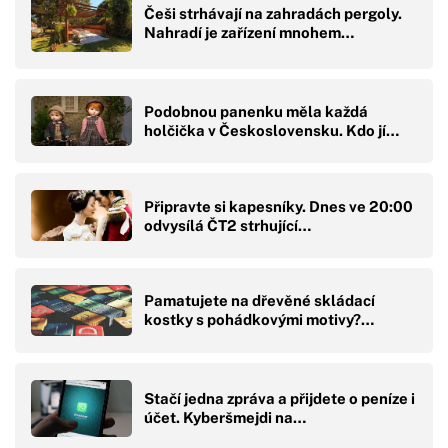
Češi strhávají na zahradách pergoly.
Nahradí je zařízení mnohem…
Podobnou panenku měla každá
holčička v Československu. Kdo jí…
Připravte si kapesníky. Dnes ve 20:00
odvysílá ČT2 strhující…
Pamatujete na dřevěné skládací
kostky s pohádkovými motivy?…
Stačí jedna zpráva a přijdete o peníze i
účet. Kyberšmejdi na…