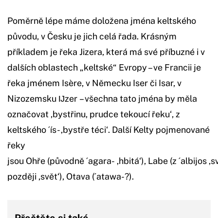
Poměrně lépe máme doložena jména keltského
původu, v Česku je jich celá řada. Krásným
příkladem je řeka Jizera, která má své příbuzné i v
dalších oblastech „keltské“ Evropy – ve Francii je
řeka jménem Isère, v Německu Iser či Isar, v
Nizozemsku Ĳzer – všechna tato jména by měla
označovat ‚bystřinu, prudce tekoucí řeku‘, z
keltského ´ís- ‚bystře téci‘. Další Kelty pojmenované
řeky
jsou Ohře (původně ´agara- ‚hbitá‘), Labe (z ´albijos ‚sv
později ‚svět‘), Otava (´atawa-?).
Přečtěte si také