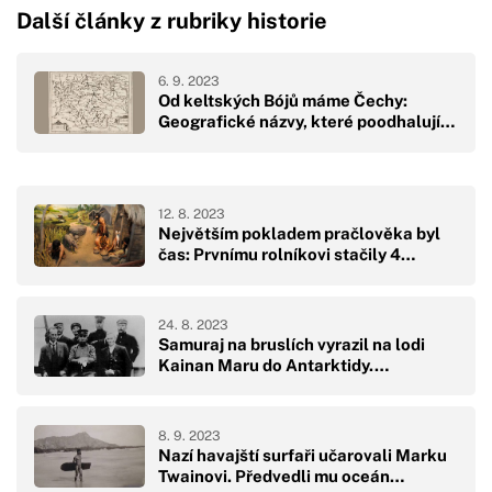
Další články z rubriky historie
6. 9. 2023
Od keltských Bójů máme Čechy:
Geografické názvy, které poodhalují…
12. 8. 2023
Největším pokladem pračlověka byl
čas: Prvnímu rolníkovi stačily 4…
24. 8. 2023
Samuraj na bruslích vyrazil na lodi
Kainan Maru do Antarktidy.…
8. 9. 2023
Nazí havajští surfaři učarovali Marku
Twainovi. Předvedli mu oceán…