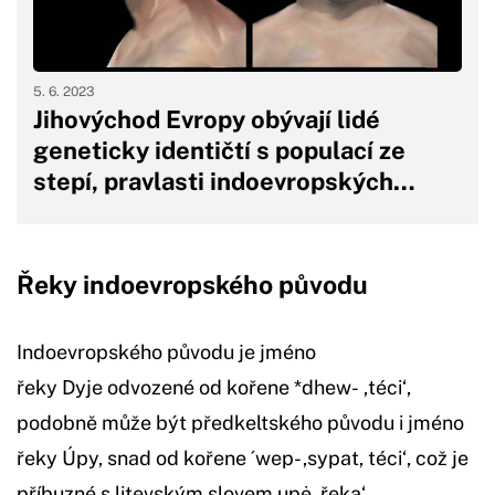
5. 6. 2023
Jihovýchod Evropy obývají lidé
geneticky identičtí s populací ze
stepí, pravlasti indoevropských…
Řeky indoevropského původu
Indoevropského původu je jméno
řeky Dyje odvozené od kořene *dhew- ‚téci‘,
podobně může být předkeltského původu i jméno
řeky Úpy, snad od kořene ´wep- ‚sypat, téci‘, což je
příbuzné s litevským slovem upė ‚řeka‘,