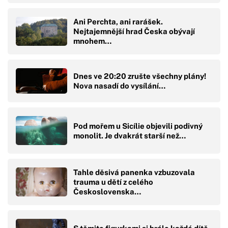
Ani Perchta, ani rarášek.
Nejtajemnější hrad Česka obývají
mnohem…
Dnes ve 20:20 zrušte všechny plány!
Nova nasadí do vysílání…
Pod mořem u Sicílie objevili podivný
monolit. Je dvakrát starší než…
Tahle děsivá panenka vzbuzovala
trauma u dětí z celého
Československa…