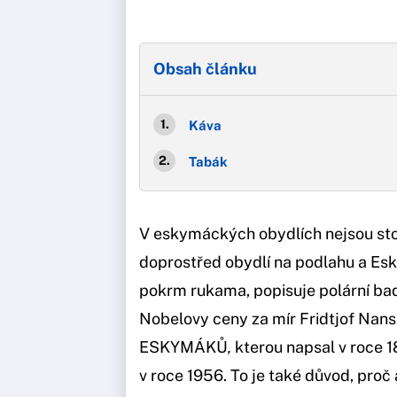
Obsah článku
Káva
Tabák
V eskymáckých obydlích nejsou stoly
doprostřed obydlí na podlahu a Esky
pokrm rukama, popisuje polární bada
Nobelovy ceny za mír Fridtjof Nans
ESKYMÁKŮ
,
kterou napsal v roce 18
v roce 1956. To je také důvod, proč