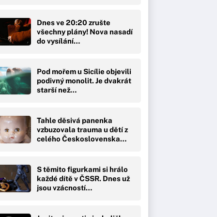
Dnes ve 20:20 zrušte
všechny plány! Nova nasadí
do vysílání…
Pod mořem u Sicílie objevili
podivný monolit. Je dvakrát
starší než…
Tahle děsivá panenka
vzbuzovala trauma u dětí z
celého Československa…
S těmito figurkami si hrálo
každé dítě v ČSSR. Dnes už
jsou vzácností…