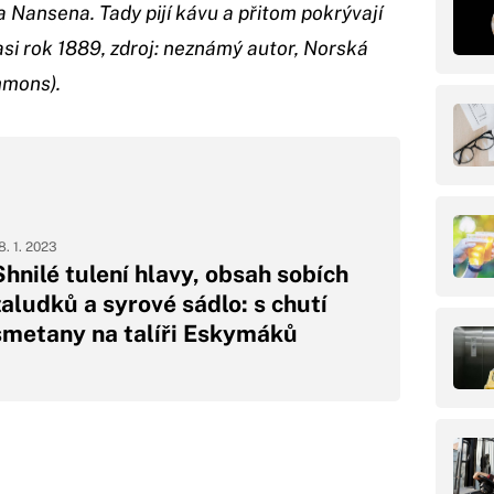
a Nansena. Tady pijí kávu a přitom pokrývají
asi rok 1889, zdroj: neznámý autor, Norská
mmons).
8. 1. 2023
Shnilé tulení hlavy, obsah sobích
žaludků a syrové sádlo: s chutí
smetany na talíři Eskymáků