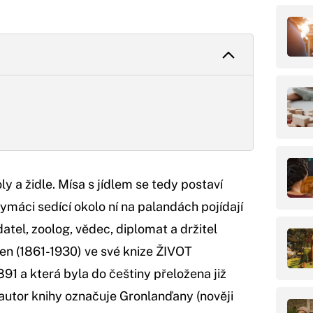
 a židle. Mísa s jídlem se tedy postaví
máci sedící okolo ní na palandách pojídají
tel, zoolog, vědec, diplomat a držitel
en (1861-1930) ve své knize ŽIVOT
91 a která byla do češtiny přeložena již
 autor knihy označuje Gronlanďany (nověji