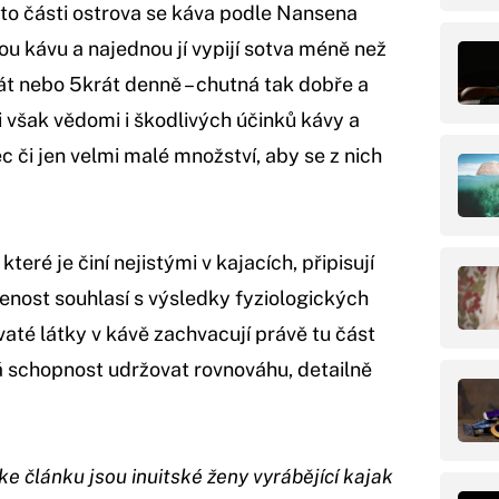
éto části ostrova se káva podle Nansena
u kávu a najednou jí vypijí sotva méně než
át nebo 5krát denně – chutná tak dobře a
i však vědomi i škodlivých účinků kávy a
ec či jen velmi malé množství, aby se z nich
 které je činí nejistými v kajacích, připisují
nost souhlasí s výsledky fyziologických
vaté látky v kávě zachvacují právě tu část
lá schopnost udržovat rovnováhu, detailně
ke článku jsou inuitské ženy vyrábějící kajak