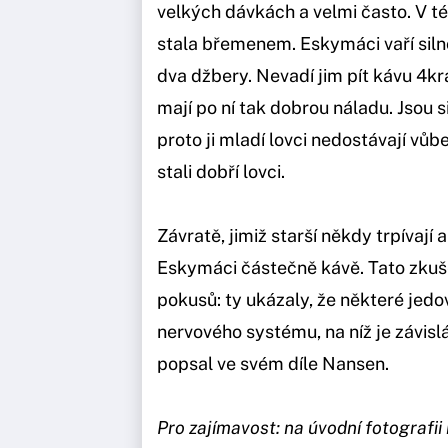
velkých dávkách a velmi často. V t
stala břemenem. Eskymáci vaří silno
dva džbery. Nevadí jim pít kávu 4kr
mají po ní tak dobrou náladu. Jsou s
proto ji mladí lovci nedostávají vůb
stali dobří lovci.
Závratě, jimiž starší někdy trpívají a
Eskymáci částečně kávě. Tato zkuše
pokusů: ty ukázaly, že některé jedo
nervového systému, na níž je závis
popsal ve svém díle Nansen.
Pro zajímavost: na úvodní fotografii 