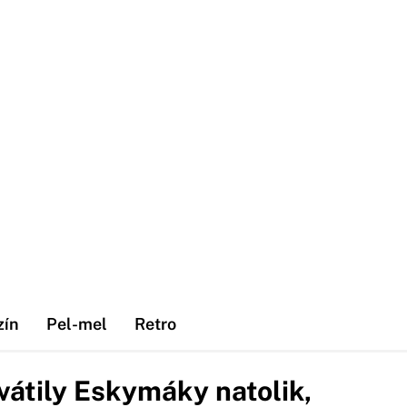
zín
Pel-mel
Retro
átily Eskymáky natolik,