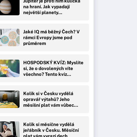
Jupiter je proti nim kulička
na hraní. Jak vypadají
největší planety…
Jaké IQ má běžný Čech? V
rámci Evropy jsme pod
průměrem
HOSPODSKÝ KVÍZ: Myslíte
si, že o dovolených víte
všechno? Tento kvíz…
Kolik si v Česku vydělá
opravář výtahů? Jeho
měsíšní plat vám vůbec…
Kolik si měsíčne vydělá
jeřábník v Česku. Měsíční
plat vám vyrazí dech