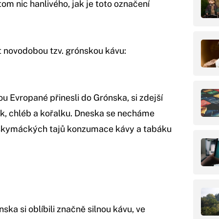
om nic hanlivého, jak je toto označení
it novodobou tzv. grónskou kávu:
ou Evropané přinesli do Grónska, si zdejší
bák, chléb a kořalku. Dneska se necháme
skymáckých tajů konzumace kávy a tabáku
a si oblíbili značně silnou kávu, ve