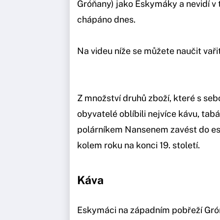
Gróňany) jako Eskymáky a nevidí v t
chápáno dnes.
Na videu níže se můžete naučit vař
Z množství druhů zboží, které s seb
obyvatelé oblíbili nejvíce kávu, ta
polárníkem Nansenem zavést do e
kolem roku na konci 19. století.
Káva
Eskymáci na západním pobřeží Grónsk