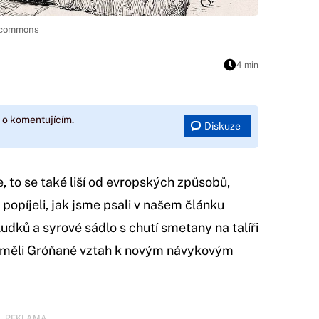
a commons
4 min
 o komentujícím.
Diskuze
e, to se také liší od evropských způsobů,
a popíjeli, jak jsme psali v našem článku
ludků a syrové sádlo s chutí smetany na talíři
 měli Gróňané vztah k novým návykovým
REKLAMA