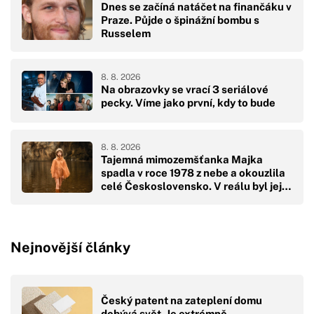
Dnes se začíná natáčet na finančáku v
Praze. Půjde o špinážní bombu s
Russelem
8. 8. 2026
Na obrazovky se vrací 3 seriálové
pecky. Víme jako první, kdy to bude
8. 8. 2026
Tajemná mimozemšťanka Majka
spadla v roce 1978 z nebe a okouzlila
celé Československo. V reálu byl její
pád hodně drsný
Nejnovější články
Český patent na zateplení domu
dobývá svět. Je extrémně…