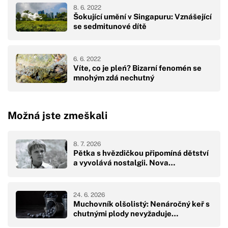
8. 6. 2022
Šokující umění v Singapuru: Vznášející
se sedmitunové dítě
6. 6. 2022
Víte, co je pleń? Bizarní fenomén se
mnohým zdá nechutný
Možná jste zmeškali
8. 7. 2026
Pětka s hvězdičkou připomíná dětství
a vyvolává nostalgii. Nova…
24. 6. 2026
Muchovník olšolistý: Nenáročný keř s
chutnými plody nevyžaduje…