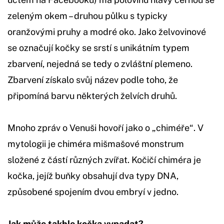
zeleným okem – druhou půlku s typicky
oranžovými pruhy a modré oko. Jako želvovinové
se označují kočky se srstí s unikátním typem
zbarvení, nejedná se tedy o zvláštní plemeno.
Zbarvení získalo svůj název podle toho, že
připomíná barvu některých želvích druhů.
Mnoho zpráv o Venuši hovoří jako o „chiméře“. V
mytologii je chiméra mišmašové monstrum
složené z částí různých zvířat. Kočičí chiméra je
kočka, jejíž buňky obsahují dva typy DNA,
způsobené spojením dvou embryí v jedno.
Jak může
takhle
kočka vypadat?