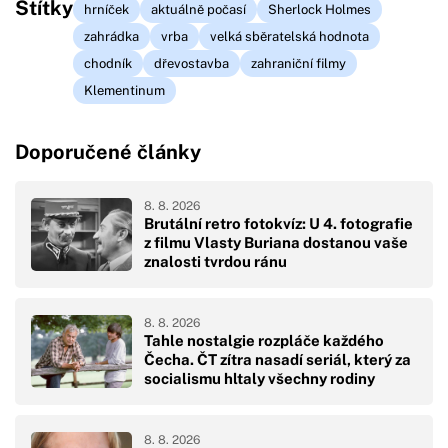
Štítky
hrníček
aktuálně počasí
Sherlock Holmes
zahrádka
vrba
velká sběratelská hodnota
chodník
dřevostavba
zahraniční filmy
Klementinum
Doporučené články
8. 8. 2026
Brutální retro fotokvíz: U 4. fotografie
z filmu Vlasty Buriana dostanou vaše
znalosti tvrdou ránu
8. 8. 2026
Tahle nostalgie rozpláče každého
Čecha. ČT zítra nasadí seriál, který za
socialismu hltaly všechny rodiny
8. 8. 2026