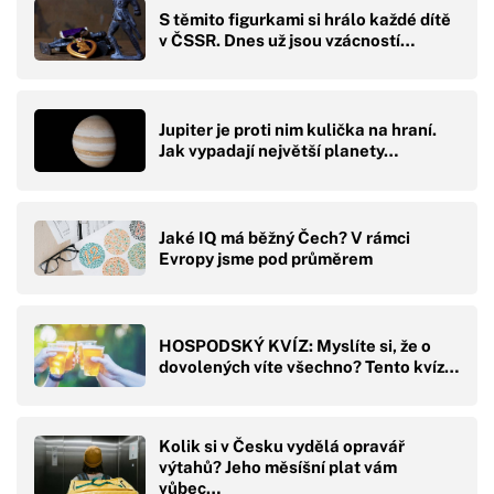
S těmito figurkami si hrálo každé dítě
v ČSSR. Dnes už jsou vzácností…
Jupiter je proti nim kulička na hraní.
Jak vypadají největší planety…
Jaké IQ má běžný Čech? V rámci
Evropy jsme pod průměrem
HOSPODSKÝ KVÍZ: Myslíte si, že o
dovolených víte všechno? Tento kvíz…
Kolik si v Česku vydělá opravář
výtahů? Jeho měsíšní plat vám
vůbec…