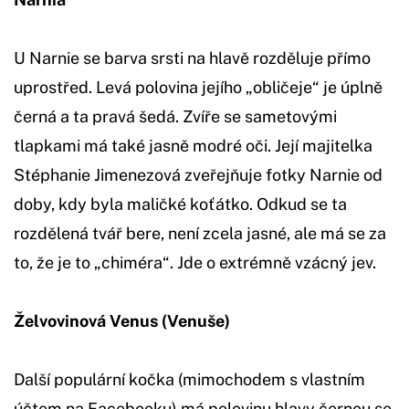
U Narnie se barva srsti na hlavě rozděluje přímo
uprostřed. Levá polovina jejího „obličeje“ je úplně
černá a ta pravá šedá. Zvíře se sametovými
tlapkami má také jasně modré oči. Její majitelka
Stéphanie Jimenezová zveřejňuje fotky Narnie od
doby, kdy byla maličké koťátko. Odkud se ta
rozdělená tvář bere, není zcela jasné, ale má se za
to, že je to „chiméra“. Jde o extrémně vzácný jev.
Želvovinová Venus (Venuše)
Další populární kočka (mimochodem s vlastním
účtem na Facebooku) má polovinu hlavy černou se