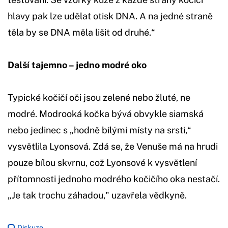
hlavy pak lze udělat otisk DNA. A na jedné straně
těla by se DNA měla lišit od druhé.“
Další tajemno – jedno modré oko
Typické kočičí oči jsou zelené nebo žluté, ne
modré. Modrooká kočka bývá obvykle siamská
nebo jedinec s „hodně bílými místy na srsti,“
vysvětlila Lyonsová. Zdá se, že Venuše má na hrudi
pouze bílou skvrnu, což Lyonsové k vysvětlení
přítomnosti jednoho modrého kočičího oka nestačí.
„Je tak trochu záhadou," uzavřela vědkyně.
Diskuze