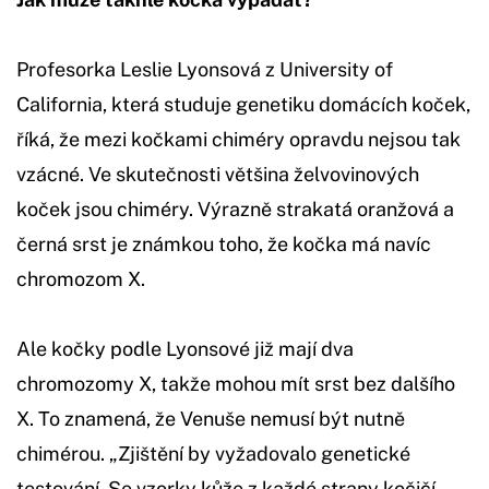
Profesorka Leslie Lyonsová z University of
California, která studuje genetiku domácích koček,
říká, že mezi kočkami chiméry opravdu nejsou tak
vzácné. Ve skutečnosti většina želvovinových
koček jsou chiméry. Výrazně strakatá oranžová a
černá srst je známkou toho, že kočka má navíc
chromozom X.
Ale kočky podle Lyonsové již mají dva
chromozomy X, takže mohou mít srst bez dalšího
X. To znamená, že Venuše nemusí být nutně
chimérou. „Zjištění by vyžadovalo genetické
testování. Se vzorky kůže z každé strany kočičí