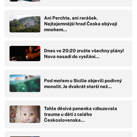
Ani Perchta, ani rarášek.
Nejtajemnější hrad Česka obývají
mnohem…
Dnes ve 20:20 zrušte všechny plány!
Nova nasadí do vysílání…
Pod mořem u Sicílie objevili podivný
monolit. Je dvakrát starší než…
Tahle děsivá panenka vzbuzovala
trauma u dětí z celého
Československa…