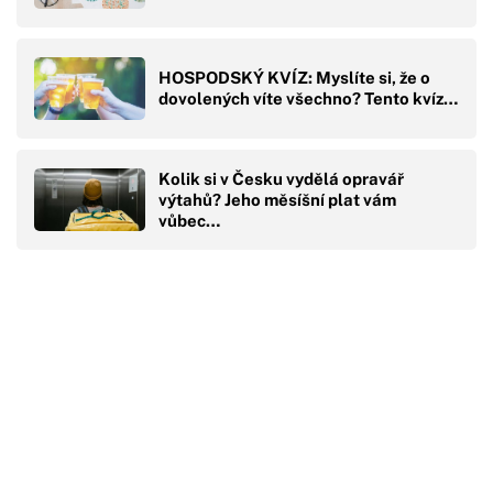
HOSPODSKÝ KVÍZ: Myslíte si, že o
dovolených víte všechno? Tento kvíz…
Kolik si v Česku vydělá opravář
výtahů? Jeho měsíšní plat vám
vůbec…