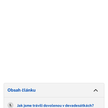
Začátek reklamy
Konec reklamy
Obsah článku
Jak jsme trávili dovolenou v devadesátkách?