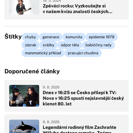
19. 3. 2024
Zpěváci rocku: Vyzkoušejte si
v našem kvízu znalosti českých…
Štítky
chyby
generace
komunita
epidemie 1979
zázrak
srážky
odpor těla
babiččiny rady
matematický příklad
pracující chudina
Doporučené články
9. 8. 2026
Dnes v 16:25 se Česko přilepí k TV:
Nova v 16:25 spustí nejslavnější český
klenot 80. let
8. 8. 2026
Legendární rodinný film Zachraňte
Willyho dostane remake. Známe