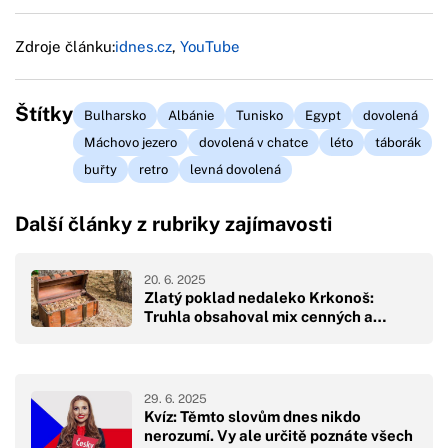
Zdroje článku:
idnes.cz
,
YouTube
Štítky
Bulharsko
Albánie
Tunisko
Egypt
dovolená
Máchovo jezero
dovolená v chatce
léto
táborák
buřty
retro
levná dovolená
Další články z rubriky zajímavosti
20. 6. 2025
Zlatý poklad nedaleko Krkonoš:
Truhla obsahoval mix cenných a…
29. 6. 2025
Kvíz: Těmto slovům dnes nikdo
nerozumí. Vy ale určitě poznáte všech