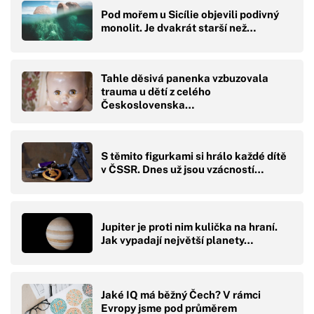
Pod mořem u Sicílie objevili podivný
monolit. Je dvakrát starší než…
Tahle děsivá panenka vzbuzovala
trauma u dětí z celého
Československa…
S těmito figurkami si hrálo každé dítě
v ČSSR. Dnes už jsou vzácností…
Jupiter je proti nim kulička na hraní.
Jak vypadají největší planety…
Jaké IQ má běžný Čech? V rámci
Evropy jsme pod průměrem