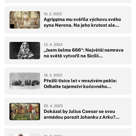
16. 2. 2023
Agrippina mu svěřila výchovu svého
syna Nerona. Na jeho krutost ale…
13. 4. 2024
„Jsem šelma 666“: Největší nemrava
na světě vytvořil na Sicílii…
18. 2. 2023
Přežili tisíce let v mrazivém pekle:
Odhalte tajemství kočovného…
20. 4. 2023
Dokázal by Julius Caesar se svou
armádou porazit Johanku z Arku?…