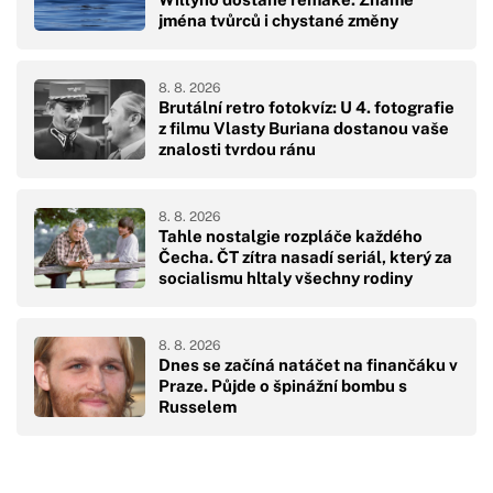
jména tvůrců i chystané změny
8. 8. 2026
Brutální retro fotokvíz: U 4. fotografie
z filmu Vlasty Buriana dostanou vaše
znalosti tvrdou ránu
8. 8. 2026
Tahle nostalgie rozpláče každého
Čecha. ČT zítra nasadí seriál, který za
socialismu hltaly všechny rodiny
8. 8. 2026
Dnes se začíná natáčet na finančáku v
Praze. Půjde o špinážní bombu s
Russelem