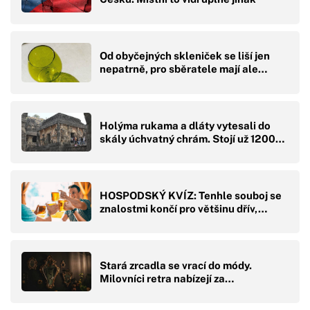
Od obyčejných skleniček se liší jen
nepatrně, pro sběratele mají ale…
Holýma rukama a dláty vytesali do
skály úchvatný chrám. Stojí už 1200…
HOSPODSKÝ KVÍZ: Tenhle souboj se
znalostmi končí pro většinu dřív,…
Stará zrcadla se vrací do módy.
Milovníci retra nabízejí za…