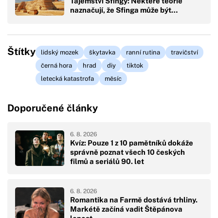
Tajemství Sfingy: Některé teorie
naznačují, že Sfinga může být…
Štítky
lidský mozek
škytavka
ranní rutina
travičství
černá hora
hrad
diy
tiktok
letecká katastrofa
měsíc
Doporučené články
6. 8. 2026
Kvíz: Pouze 1 z 10 pamětníků dokáže
správně poznat všech 10 českých
filmů a seriálů 90. let
6. 8. 2026
Romantika na Farmě dostává trhliny.
Markétě začíná vadit Štěpánova