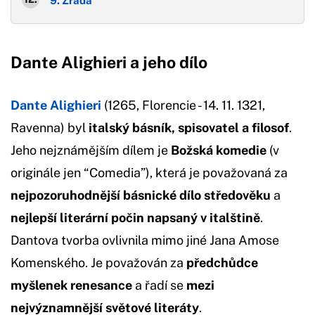
9. Zrada
Dante Alighieri a jeho dílo
Dante Alighieri
(1265, Florencie - 14. 11. 1321,
Ravenna) byl
italský básník, spisovatel a filosof
.
Jeho nejznámějším dílem je
Božská komedie
(v
originále jen “Comedia”), která je považovaná za
nejpozoruhodnější básnické dílo středověku
a
nejlepší literární počin napsaný v italštině
.
Dantova tvorba ovlivnila mimo jiné Jana Amose
Komenského. Je považován za
předchůdce
myšlenek renesance
a řadí se
mezi
nejvýznamnější světové literáty
.