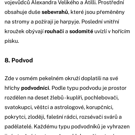
vojevůdců Alexandra Velikého a Atilli. Prostřední
obsahuje duše
sebevrahů
, které jsou přeměněny
na stromy a požírají je harpyje. Poslední vnitřní
kroužek obývají
rouhači
a
sodomité
uvízlí v hořícím
písku.
8. Podvod
Zde v osmém pekelném okruží doplatili na své
hříchy
podvodníci
. Podle typu podvodu je prostor
rozdělen na deset žlebů - kuplíři, pochlebovači,
svatokupci, věštci a astrologové, korupčníci,
pokrytci, zloději, falešní rádci, rozsévači svárů a
padělatelé. Každému typu podvodníků je vyhrazen