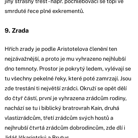
jiný strašný trest - např. pochlebovači se topí ve
smrduté řece plné exkrementů.
9. Zrada
Hřích zrady je podle Aristotelova členění ten
nejzávažnější, a proto je mu vyhrazeno nejhlubší
dno temnoty. Prostor je pokrytý ledem, vylévají se
tu všechny pekelné řeky, které poté zamrzají. Jsou
zde trestání ti největší zrádci. Okruží se opět dělí
do čtyř částí, první je vyhrazena zrádcům rodiny,
nachází se tu i biblický bratrovrah Kain, druhá
vlastizrádcům, třetí zrádcům svých hostů a
nejhrubší čtvrtá zrádcům dobrodincům, zde dlí i
Jidáš Iškariotský a Brutus.