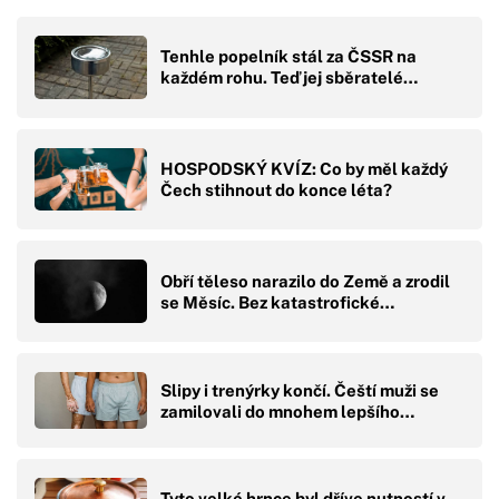
Tenhle popelník stál za ČSSR na
každém rohu. Teď jej sběratelé…
HOSPODSKÝ KVÍZ: Co by měl každý
Čech stihnout do konce léta?
Obří těleso narazilo do Země a zrodil
se Měsíc. Bez katastrofické…
Slipy i trenýrky končí. Čeští muži se
zamilovali do mnohem lepšího…
Tyto velké hrnce byl dříve nutností v