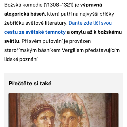
Božská komedie (?1308–1321) je
výpravná
alegorická báseň
, která patří na nejvyšší příčky
žebříčku světové literatury.
Dante zde líčí svou
cestu ze světské temnoty
a omylu až k božskému
světlu
. Při svém putování je provázen
starořímským básníkem Vergiliem představujícím
lidské poznání.
Přečtěte si také