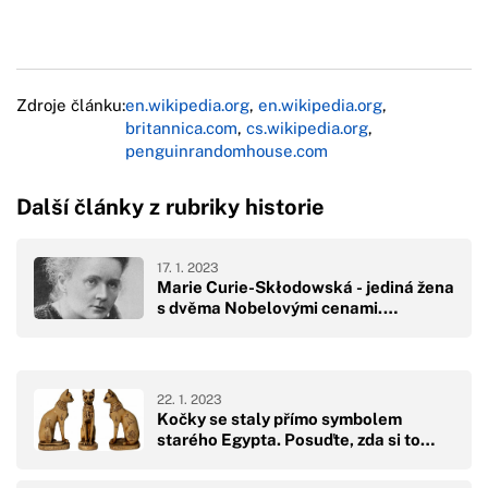
Zdroje článku:
en.wikipedia.org
,
en.wikipedia.org
,
britannica.com
,
cs.wikipedia.org
,
penguinrandomhouse.com
Další články z rubriky historie
17. 1. 2023
Marie Curie-Skłodowská - jediná žena
s dvěma Nobelovými cenami.…
22. 1. 2023
Kočky se staly přímo symbolem
starého Egypta. Posuďte, zda si to…