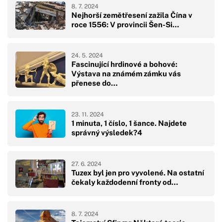
8. 7. 2024
Nejhorší zemětřesení zažila Čína v
roce 1556: V provincii Šen-Si…
24. 5. 2024
Fascinující hrdinové a bohové:
Výstava na známém zámku vás
přenese do…
23. 11. 2024
1 minuta, 1 číslo, 1 šance. Najdete
správný výsledek?4
27. 6. 2024
Tuzex byl jen pro vyvolené. Na ostatní
čekaly každodenní fronty od…
8. 7. 2024