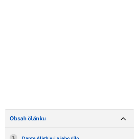
Začátek reklamy
Konec reklamy
Obsah článku
Dante Alighieri a jeho dílo