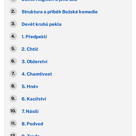
Struktura a příběh Božské komedie
Devět kruhů pekla
1. Předpeklí
2. Chtíč
3. Obžerství
4. Chamtivost
5. Hněv
6. Kacířství
7. Násilí
8. Podvod