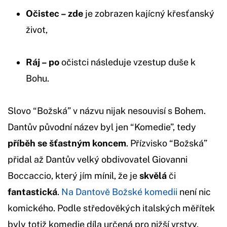
Očistec – zde
je zobrazen kajícný křesťanský
život,
Ráj – po
očistci následuje vzestup duše k
Bohu.
Slovo “Božská” v názvu nijak nesouvisí s Bohem.
Dantův původní název byl jen “Komedie”, tedy
příběh se šťastným koncem
. Přízvisko “Božská”
přidal až Dantův velký obdivovatel Giovanni
Boccaccio, který jím mínil, že je
skvělá
či
fantastická
.
Na Dantově Božské komedii
není nic
komického. Podle středověkých italských měřítek
byly totiž komedie díla určená pro nižší vrstvy,