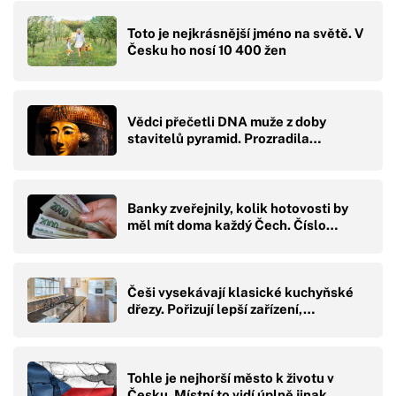
Toto je nejkrásnější jméno na světě. V
Česku ho nosí 10 400 žen
Vědci přečetli DNA muže z doby
stavitelů pyramid. Prozradila…
Banky zveřejnily, kolik hotovosti by
měl mít doma každý Čech. Číslo…
Češi vysekávají klasické kuchyňské
dřezy. Pořizují lepší zařízení,…
Tohle je nejhorší město k životu v
Česku. Místní to vidí úplně jinak