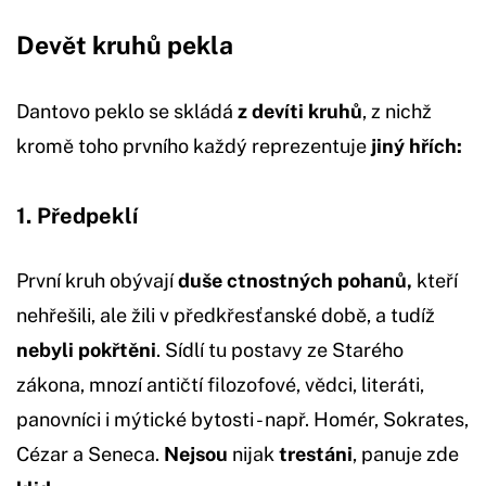
Devět kruhů pekla
Dantovo peklo se skládá
z devíti kruhů
, z nichž
kromě toho prvního každý reprezentuje
jiný hřích:
1. Předpeklí
První kruh obývají
duše ctnostných pohanů,
kteří
nehřešili, ale žili v předkřesťanské době, a tudíž
nebyli pokřtěni
. Sídlí tu postavy ze Starého
zákona, mnozí antičtí filozofové, vědci, literáti,
panovníci i mýtické bytosti - např. Homér, Sokrates,
Cézar a Seneca.
Nejsou
nijak
trestáni
, panuje zde