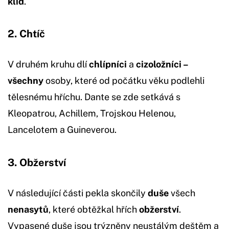
klid
.
2. Chtíč
V druhém kruhu dlí
chlípníci
a
cizoložníci –
všechny
osoby, které od počátku věku podlehli
tělesnému hříchu. Dante se zde setkává s
Kleopatrou, Achillem, Trojskou Helenou,
Lancelotem a Guineverou.
3. Obžerství
V následující části pekla skončily
duše
všech
nenasytů
, které obtěžkal hřích
obžerství
.
Vypasené duše jsou trýzněny neustálým deštěm a