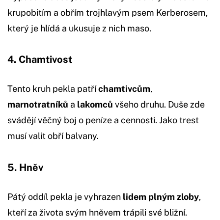
krupobitím a obřím trojhlavým psem Kerberosem,
který je hlídá a ukusuje z nich maso.
4. Chamtivost
Tento kruh pekla patří
chamtivcům
,
marnotratníků
a
lakomců
všeho druhu. Duše zde
svádějí věčný boj o peníze a cennosti. Jako trest
musí valit obří balvany.
5. Hněv
Pátý oddíl pekla je vyhrazen
lidem plným zloby
,
kteří za života svým hněvem trápili své bližní.