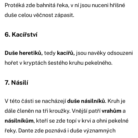
Protéká zde bahnitá řeka, v ní jsou nuceni hříšné
duše celou věčnost zápasit.
6. Kacířství
Duše heretiků,
tedy
kacířů,
jsou navěky odsouzeni
hořet v kryptách šestého kruhu pekelného.
7. Násilí
V této části se nacházejí
duše násilníků
. Kruh je
dále členěn na tři kroužky. Vnější patří
vrahům
a
násilníkům
, kteří se zde topí v krvi a ohni pekelné
řeky. Dante zde poznává i duše významných