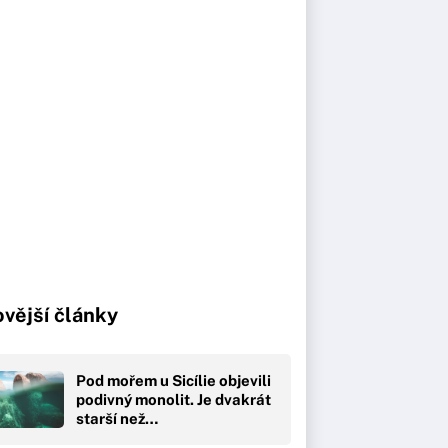
vější články
Pod mořem u Sicílie objevili
podivný monolit. Je dvakrát
starší než…