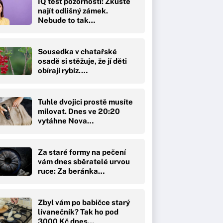
IQ test pozornosti: Zkuste
najít odlišný zámek.
Nebude to tak…
Sousedka v chatařské
osadě si stěžuje, že jí děti
obírají rybíz.…
Tuhle dvojici prostě musíte
milovat. Dnes ve 20:20
vytáhne Nova…
Za staré formy na pečení
vám dnes sběratelé urvou
ruce: Za beránka…
Zbyl vám po babičce starý
lívanečník? Tak ho pod
3000 Kč dnes…