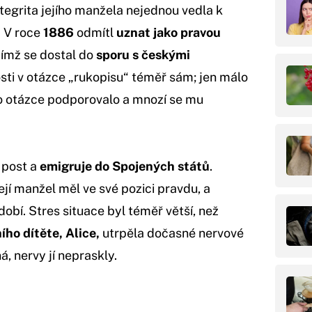
integrita jejího manžela nejednou vedla k
. V roce
1886
odmítl
uznat jako pravou
čímž se dostal do
sporu s českými
osti v otázce „rukopisu“ téměř sám; jen málo
o otázce podporovalo a mnozí se mu
 post a
emigruje do Spojených států
.
ejí manžel měl ve své pozici pravdu, a
bí. Stres situace byl téměř větší, než
ího dítěte, Alice,
utrpěla dočasné nervové
á, nervy jí nepraskly.