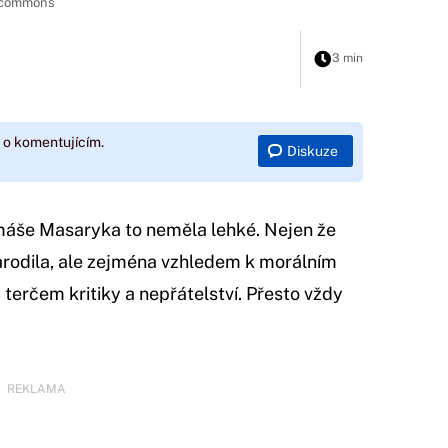
a commons
3 min
 o komentujícím.
Diskuze
máše Masaryka to neměla lehké. Nejen že
 narodila, ale zejména vzhledem k morálním
terčem kritiky a nepřátelství. Přesto vždy
REKLAMA