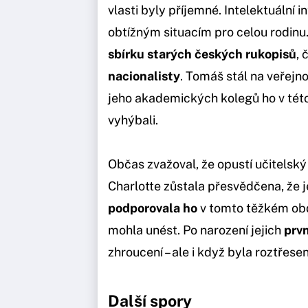
vlasti byly příjemné. Intelektuální 
obtížným situacím pro celou rodinu
sbírku starých českých rukopisů
, 
nacionalisty
. Tomáš stál na veřejn
jeho akademických kolegů ho v tét
vyhýbali.
Občas zvažoval, že opustí učitelský
Charlotte zůstala přesvědčena, že j
podporovala ho
v tomto těžkém obdo
mohla unést. Po narození jejich
prvn
zhroucení – ale i když byla roztřesen
Další spory