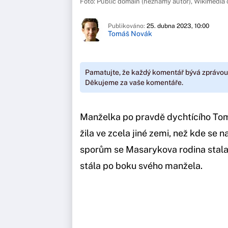
Foto: Public domain (neznámý autor), Wikimedi
Publikováno:
25. dubna 2023, 10:00
Tomáš Novák
Pamatujte, že každý komentář bývá zprávou
Děkujeme za vaše komentáře.
Manželka po pravdě dychtícího To
žila ve zcela jiné zemi, než kde se
sporům se Masarykova rodina stala 
stála po boku svého manžela.