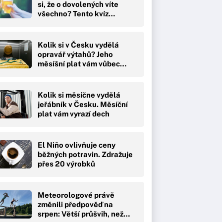
si, že o dovolených víte
všechno? Tento kvíz…
Kolik si v Česku vydělá
opravář výtahů? Jeho
měsíšní plat vám vůbec…
Kolik si měsíčne vydělá
jeřábník v Česku. Měsíční
plat vám vyrazí dech
El Niño ovlivňuje ceny
běžných potravin. Zdražuje
přes 20 výrobků
Meteorologové právě
změnili předpověď na
srpen: Větší průšvih, než…