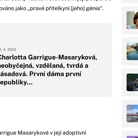
váno jako „pravé přítelkyni [jeho] génia“.
3. 4. 2023
Charlotta Garrigue-Masaryková,
neobyčejná, vzdělaná, tvrdá a
zásadová. První dáma první
republiky…
rrigue Masarykové v její adoptivní