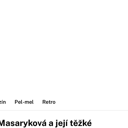
zín
Pel-mel
Retro
Masaryková a její těžké