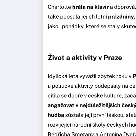
Charlotte
hrála na klavír
a doprováz
také popsala jejich letní
prázdniny
jako „pohádky, které se staly skute
Život a aktivity v Praze
Idylická léta vyvážil zbytek roku v
P
a politické aktivity podepsaly na cel
cítila se dobře v české kultuře, zač
angažovat v nejdůležitějších česk
hudba
zůstala její první láskou, sta
rozvíjející národní školy českých 
Bedřicha Smetany a Antonína Dvořák