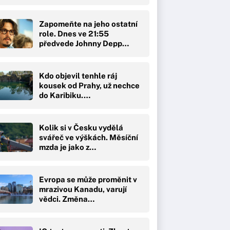
Zapomeňte na jeho ostatní
role. Dnes ve 21:55
předvede Johnny Depp…
Kdo objevil tenhle ráj
kousek od Prahy, už nechce
do Karibiku.…
Kolik si v Česku vydělá
svářeč ve výškách. Měsíční
mzda je jako z…
Evropa se může proměnit v
mrazivou Kanadu, varují
vědci. Změna…