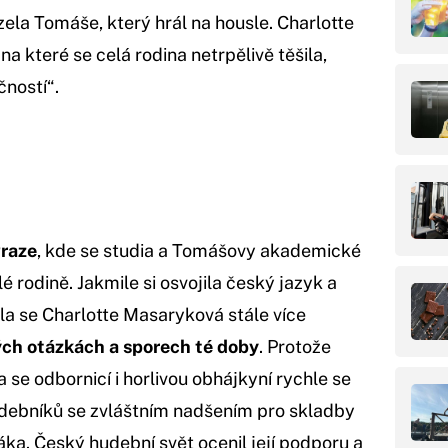
ela Tomáše, který hrál na housle. Charlotte
, na které se celá rodina netrpělivě těšila,
čností“.
raze
, kde se studia a Tomášovy akademické
é rodině. Jakmile si osvojila český jazyk a
ala se Charlotte Masaryková stále více
ých otázkách a sporech té doby
. Protože
la se odbornicí i horlivou obhájkyní rychle se
hudebníků se zvláštním nadšením pro skladby
a. Český hudební svět ocenil její podporu a