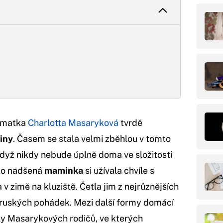
a matka
Charlotta Masaryková
tvrdě
iny
. Časem se stala velmi zběhlou v tomto
dyž nikdy nebude úplně doma ve složitosti
ko nadšená
maminka
si užívala chvíle s
a v zimě na kluziště. Četla jim z nejrůznějších
ruských pohádek. Mezi další formy domácí
ály Masarykových rodičů, ve kterých