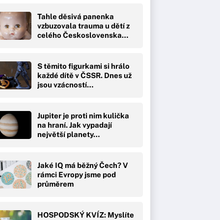
Tahle děsivá panenka
vzbuzovala trauma u dětí z
celého Československa…
S těmito figurkami si hrálo
každé dítě v ČSSR. Dnes už
jsou vzácností…
Jupiter je proti nim kulička
na hraní. Jak vypadají
největší planety…
Jaké IQ má běžný Čech? V
rámci Evropy jsme pod
průměrem
HOSPODSKÝ KVÍZ: Myslíte