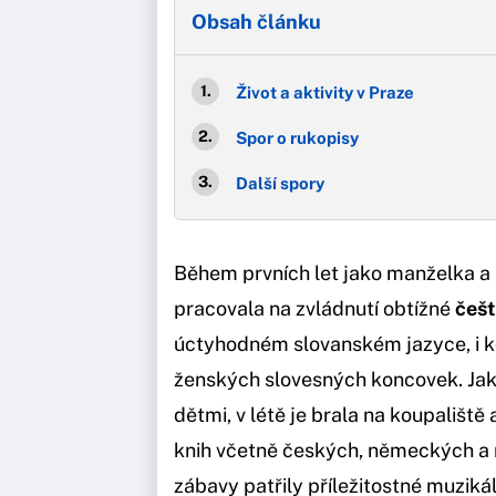
Obsah článku
Život a aktivity v Praze
Spor o rukopisy
Další spory
Během prvních let jako manželka 
pracovala na zvládnutí obtížné
češt
úctyhodném slovanském jazyce, i k
ženských slovesných koncovek. Ja
dětmi, v létě je brala na koupaliště 
knih včetně českých, německých a 
zábavy patřily příležitostné muzik