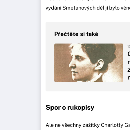
vydání Smetanových děl jí bylo věno
Přečtěte si také
1
Spor o rukopisy
Ale ne všechny zážitky Charlotty Ga