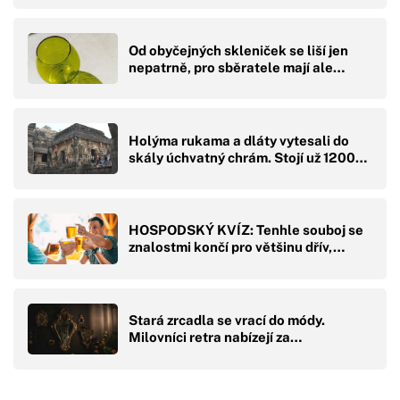
Od obyčejných skleniček se liší jen
nepatrně, pro sběratele mají ale…
Holýma rukama a dláty vytesali do
skály úchvatný chrám. Stojí už 1200…
HOSPODSKÝ KVÍZ: Tenhle souboj se
znalostmi končí pro většinu dřív,…
Stará zrcadla se vrací do módy.
Milovníci retra nabízejí za…