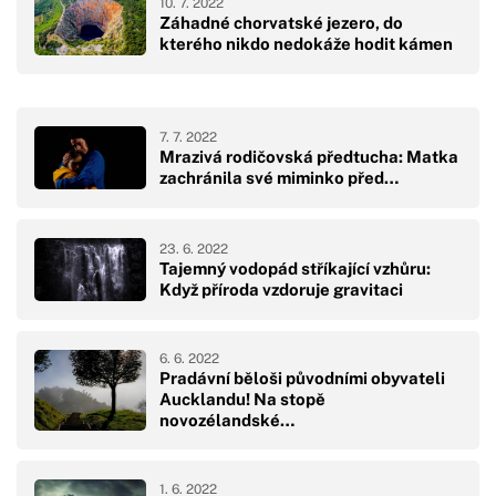
10. 7. 2022
Záhadné chorvatské jezero, do
kterého nikdo nedokáže hodit kámen
7. 7. 2022
Mrazivá rodičovská předtucha: Matka
zachránila své miminko před…
23. 6. 2022
Tajemný vodopád stříkající vzhůru:
Když příroda vzdoruje gravitaci
6. 6. 2022
Pradávní běloši původními obyvateli
Aucklandu! Na stopě
novozélandské…
1. 6. 2022