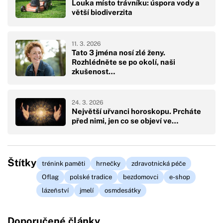
Louka místo trávníku: úspora vody a
větší biodiverzita
11. 3. 2026
Tato 3 jména nosí zlé ženy.
Rozhlédněte se po okolí, naši
zkušenost…
24. 3. 2026
Největší uřvanci horoskopu. Prcháte
před nimi, jen co se objeví ve…
Štítky
trénink paměti
hrnečky
zdravotnická péče
Oflag
polské tradice
bezdomovci
e-shop
lázeňství
jmelí
osmdesátky
Doporučené články