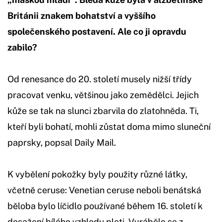
Británii znakem bohatství a vyššího
společenského postavení. Ale co ji opravdu
zabilo?
Od renesance do 20. století musely nižší třídy
pracovat venku, většinou jako zemědělci. Jejich
kůže se tak na slunci zbarvila do zlatohněda. Ti,
kteří byli bohatí, mohli zůstat doma mimo sluneční
paprsky, popsal Daily Mail.
K vybělení pokožky byly použity různé látky,
včetně ceruse: Venetian ceruse neboli benátská
běloba bylo líčidlo používané během 16. století k
dosažení bílého vzhledu pleti. Vyrábělo se z