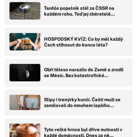
Tenhle popelník stál za ČSSR na
každém rohu. Teď jej sběratelé…
HOSPODSKÝ KVÍZ: Co by měl každý
Čech stihnout do konce léta?
Obří těleso narazilo do Země a zrodil
se Měsíc. Bez katastrofické…
Slipy i trenýrky končí. Čeští muži se
zamilovali do mnohem lepšího…
Tyto velké hrnce byl dříve nutností v
každé domácnosti. Dnes za ně…