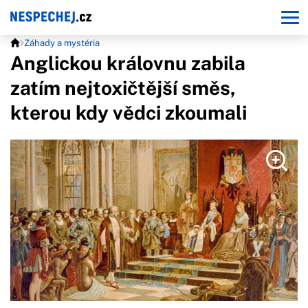
Záhady a mystéria
Anglickou královnu zabila
zatím nejtoxičtější směs,
kterou kdy vědci zkoumali