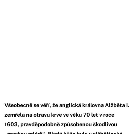
Začátek reklamy
Konec reklamy
Všeobecně se věří, že anglická královna Alžběta I.
zemřela na otravu krve ve věku 70 let v roce
1603, pravděpodobně způsobenou škodlivou
„maskou mládí“. Bledá kůže byla v alžbětinské