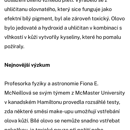
uhličitanu olovnatého, který sice funguje jako
efektní bílý pigment, byl ale zároveň toxický. Olovo
bylo jedovaté a hydroxid a uhličitan v kombinaci s
vlhkostí v kůži vytvořily kyseliny, které ho pomalu
požíraly.
Nejnovější výzkum
Profesorka fyziky a astronomie Fiona E.
McNeillová se svým týmem z McMaster University
v kanadském Hamiltonu provedla rozsáhlé testy,
zda některé směsi make-upu umožňují vstřebání
olova kůží. Bílé olovo se nemůže snadno vstřebat
pokožkou, je toxické pouze při požití nebo